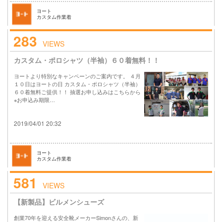
ヨート
カスタム作業着
283
VIEWS
カスタム・ポロシャツ（半袖）６０着無料！！
ヨートより特別なキャンペーンのご案内です。 ４月
１０日はヨートの日 カスタム・ポロシャツ（半袖）
６０着無料ご提供！！ 抽選お申し込みはこちらから
※お申込み期限…
2019/04/01 20:32
ヨート
カスタム作業着
581
VIEWS
【新製品】ビルメンシューズ
創業70年を迎える安全靴メーカーSimonさんの、新