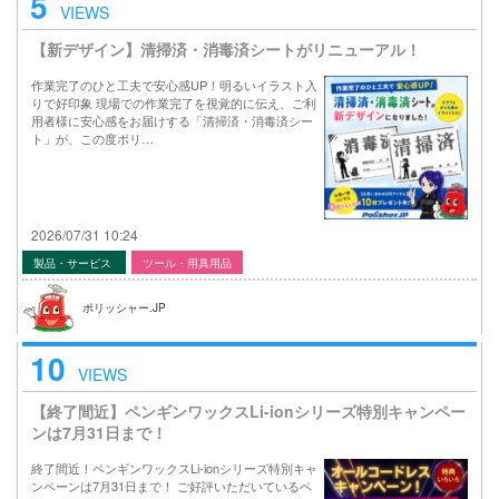
5
VIEWS
【新デザイン】清掃済・消毒済シートがリニューアル！
作業完了のひと工夫で安心感UP！明るいイラスト入
りで好印象 現場での作業完了を視覚的に伝え、ご利
用者様に安心感をお届けする「清掃済・消毒済シー
ト」が、この度ポリ…
2026/07/31 10:24
製品・サービス
ツール・用具用品
ポリッシャー.JP
10
VIEWS
【終了間近】ペンギンワックスLi-ionシリーズ特別キャンペー
ンは7月31日まで！
終了間近！ペンギンワックスLi-ionシリーズ特別キャ
ンペーンは7月31日まで！ ご好評いただいているペ