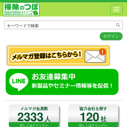
Toggl
navig
ログイン
メルマガ会員数
協力会社を探す
2333
120
人
社
詳しくはクリック≫
詳しくはクリック≫