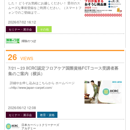
した！ どうぞお気軽にお越しください！ 受付のス
ムーズな事前登録をご利用ください。（スマートフ
ォンでのご登録はで…
2026/07/02 16:12
セミナー・展示会
その他
掃除のつぼ
26
VIEWS
7/21～23 IICRC認定フロアケア国際資格FCTコース受講者募
集のご案内（横浜）
詳細やお申し込みはこちらから ホームページ
→http://www.japan-carpet.com/
2026/06/12 12:08
セミナー・展示会
教育・資格
日本カーペットクリーナーズ
アカデミー