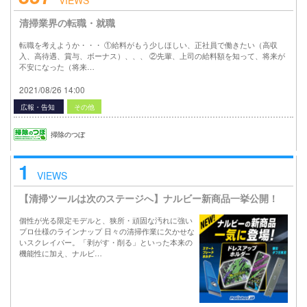
清掃業界の転職・就職
転職を考えようか・・・ ①給料がもう少しほしい、正社員で働きたい（高収
入、高待遇、賞与、ボーナス）、、、 ②先輩、上司の給料額を知って、将来が
不安になった（将来…
2021/08/26 14:00
広報・告知
その他
掃除のつぼ
1
VIEWS
【清掃ツールは次のステージへ】ナルビー新商品一挙公開！
個性が光る限定モデルと、狭所・頑固な汚れに強い
プロ仕様のラインナップ 日々の清掃作業に欠かせな
いスクレイパー。「剥がす・削る」といった本来の
機能性に加え、ナルビ…