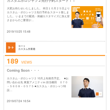
カスタムポロシャツ２先行予約スタート！！
大変お待たせいたしました。 本日１０月２５日より
カスタム・ポロシャツ２先行予約をスタート致しま
した。 いままでの配色・刺繍カスタマイズに加え皆
さまからのご要望が…
2019/10/25 15:48
ヨート
カスタム作業着
189
VIEWS
Coming Soon・・・
カスタム・ポロシャツ２ 10月上旬発売予定。 ■お
問い合わせ先 東葉アメニティ㈱ 担当櫛田 ０７０
－５６０８－０５７５ ■カスタム・ポロシャツ特
設…
2019/07/24 16:54