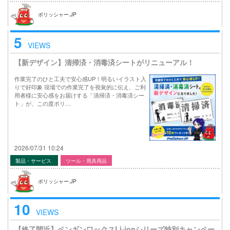
ポリッシャー.JP
5
VIEWS
【新デザイン】清掃済・消毒済シートがリニューアル！
作業完了のひと工夫で安心感UP！明るいイラスト入
りで好印象 現場での作業完了を視覚的に伝え、ご利
用者様に安心感をお届けする「清掃済・消毒済シー
ト」が、この度ポリ…
2026/07/31 10:24
製品・サービス
ツール・用具用品
ポリッシャー.JP
10
VIEWS
【終了間近】ペンギンワックスLi-ionシリーズ特別キャンペー