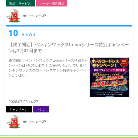
製品・サービス
ツール・用具用品
ポリッシャー.JP
10
VIEWS
【終了間近】ペンギンワックスLi-ionシリーズ特別キャンペー
ンは7月31日まで！
終了間近！ペンギンワックスLi-ionシリーズ特別キャ
ンペーンは7月31日まで！ ご好評いただいているペ
ンギンワックスのコードレスマシン特別キャンペー
ンがいよい…
2026/07/29 14:27
キャンペーン
マシン
ポリッシャー.JP