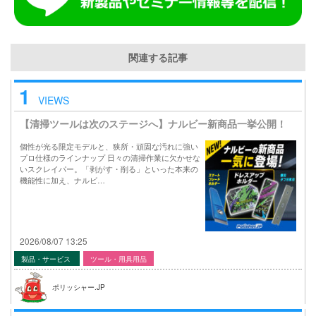
関連する記事
1
VIEWS
【清掃ツールは次のステージへ】ナルビー新商品一挙公開！
個性が光る限定モデルと、狭所・頑固な汚れに強い
プロ仕様のラインナップ 日々の清掃作業に欠かせな
いスクレイパー。「剥がす・削る」といった本来の
機能性に加え、ナルビ…
2026/08/07 13:25
製品・サービス
ツール・用具用品
ポリッシャー.JP