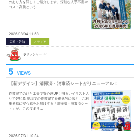
のあり方を詳しくご紹介します。深刻な人手不足や
コスト高騰という…
2026/08/04 11:58
広報・告知
メディア
ポリッシャー.JP
5
VIEWS
【新デザイン】清掃済・消毒済シートがリニューアル！
作業完了のひと工夫で安心感UP！明るいイラスト入
りで好印象 現場での作業完了を視覚的に伝え、ご利
用者様に安心感をお届けする「清掃済・消毒済シー
ト」が、この度ポリ…
2026/07/31 10:24