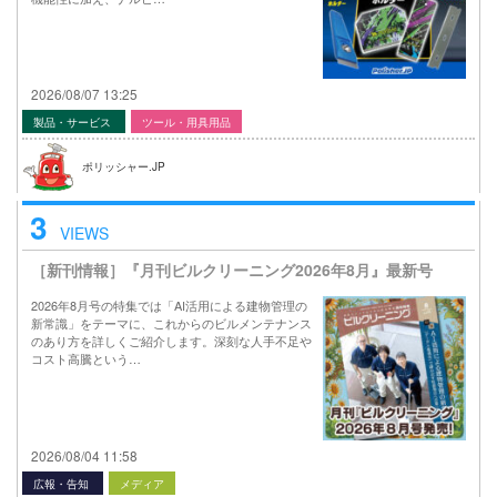
2026/08/07 13:25
製品・サービス
ツール・用具用品
ポリッシャー.JP
3
VIEWS
［新刊情報］『月刊ビルクリーニング2026年8月』最新号
2026年8月号の特集では「AI活用による建物管理の
新常識」をテーマに、これからのビルメンテナンス
のあり方を詳しくご紹介します。深刻な人手不足や
コスト高騰という…
2026/08/04 11:58
広報・告知
メディア