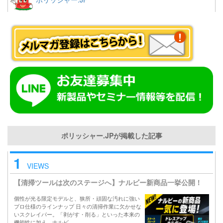
ポリッシャー.JPが掲載した記事
1
VIEWS
【清掃ツールは次のステージへ】ナルビー新商品一挙公開！
個性が光る限定モデルと、狭所・頑固な汚れに強い
プロ仕様のラインナップ 日々の清掃作業に欠かせな
いスクレイパー。「剥がす・削る」といった本来の
機能性に加え、ナルビ…