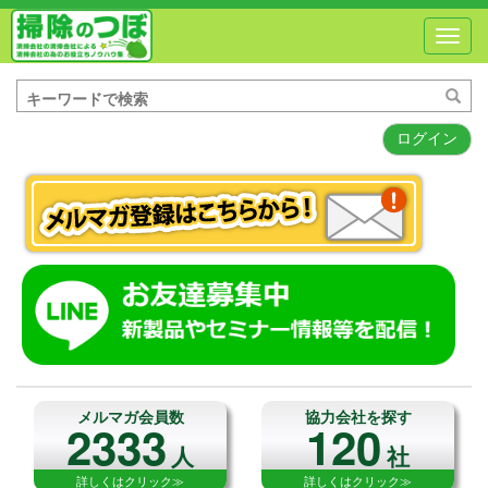
Toggl
navig
ログイン
メルマガ会員数
協力会社を探す
2333
120
人
社
詳しくはクリック≫
詳しくはクリック≫