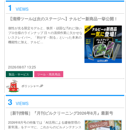
1
VIEWS
【清掃ツールは次のステージへ】ナルビー新商品一挙公開！
個性が光る限定モデルと、狭所・頑固な汚れに強い
プロ仕様のラインナップ 日々の清掃作業に欠かせな
いスクレイパー。「剥がす・削る」といった本来の
機能性に加え、ナルビ…
2026/08/07 13:25
製品・サービス
ツール・用具用品
ポリッシャー.JP
3
VIEWS
［新刊情報］『月刊ビルクリーニング2026年8月』最新号
2026年8月号の特集では「AI活用による建物管理の
新常識」をテーマに、これからのビルメンテナンス