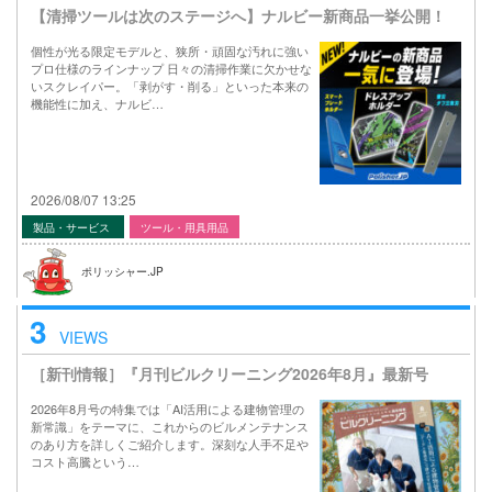
【清掃ツールは次のステージへ】ナルビー新商品一挙公開！
個性が光る限定モデルと、狭所・頑固な汚れに強い
プロ仕様のラインナップ 日々の清掃作業に欠かせな
いスクレイパー。「剥がす・削る」といった本来の
機能性に加え、ナルビ…
2026/08/07 13:25
製品・サービス
ツール・用具用品
ポリッシャー.JP
3
VIEWS
［新刊情報］『月刊ビルクリーニング2026年8月』最新号
2026年8月号の特集では「AI活用による建物管理の
新常識」をテーマに、これからのビルメンテナンス
のあり方を詳しくご紹介します。深刻な人手不足や
コスト高騰という…