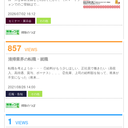
ォンでのご登録はで…
2026/07/02 16:12
セミナー・展示会
その他
掃除のつぼ
857
VIEWS
清掃業界の転職・就職
転職を考えようか・・・ ①給料がもう少しほしい、正社員で働きたい（高収
入、高待遇、賞与、ボーナス）、、、 ②先輩、上司の給料額を知って、将来が
不安になった（将来…
2021/08/26 14:00
広報・告知
その他
掃除のつぼ
1
VIEWS