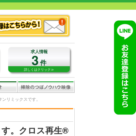
求人情報
3
件
詳しくはクリック≫
のサンリミックスです。
ます。クロス再生®