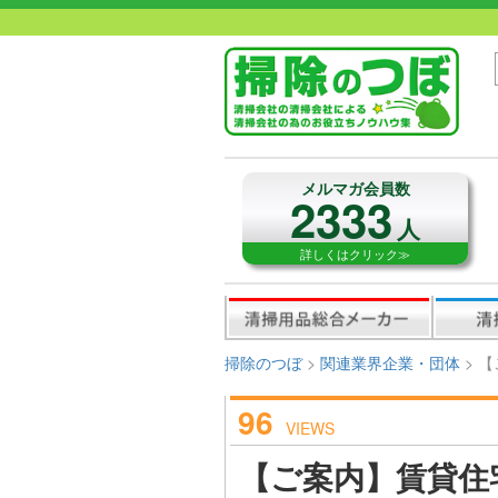
メルマガ会員数
2333
人
詳しくはクリック≫
掃除のつぼ
>
関連業界企業・団体
>
【
96
VIEWS
【ご案内】賃貸住