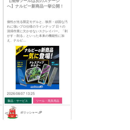
【清掃ツールは次のステージ
へ】ナルビー新商品一挙公開！
個性が光る限定モデルと、狭所・頑固な汚
れに強いプロ仕様のラインナップ 日々の
清掃作業に欠かせないスクレイパー。「剥
がす・削る」といった本来の機能性に加
え、ナルビ…
2026/08/07 13:25
製品・サービス
ツール・用具用品
ポリッシャー.JP