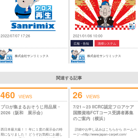
2022/07/07 17:26
2021/01/06 10:00
広報・告知
清掃システム
株式会社サンリミックス
株式会社サンリミックス
関連する記事
460
26
VIEWS
VIEWS
プロが集まるおそうじ用品展・
7/21～23 IICRC認定フロアケア
2026（阪和 展示会）
国際資格FCTコース受講者募集
のご案内（横浜）
西日本最大級！！ 年に１度の展示会の時
詳細やお申し込みはこちらから ホームペ
期になりました！ どうぞお気軽にお越し
ージ→http://www.japan-carpet.com/