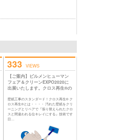
333
VIEWS
【ご案内】ビルメンヒューマン
フェア＆クリーンEXPO2020に
出展いたします。クロス再生®の
サンリミックスです。
壁紙工事のスタンダード！クロス再生® ク
ロス再生®とは・・・・ 汚れた壁紙をクリ
ーニングとリペアで『張り替えられたクロ
スと間違われる位キレイにする』技術です
日…