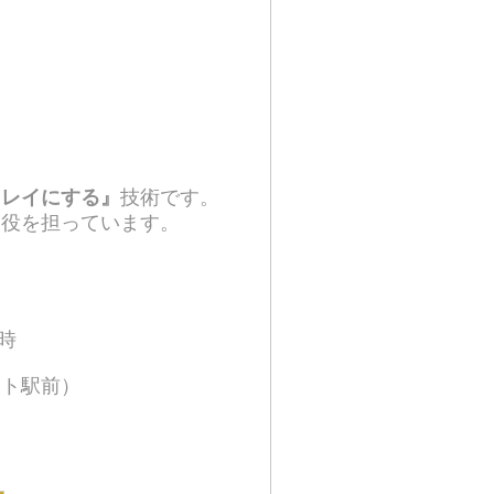
キレイにする』
技術です。
一役を担っています。
時
ート駅前）