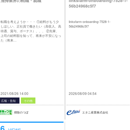
清掃業界の転職・就職
linksfarm-onboarding-7528-1-
56b24968c5f7
転職を考えようか・・・ ①給料がもう少
linksfarm-onboarding-7528-1-
しほしい、正社員で働きたい（高収入、高
56b24968c5f7
待遇、賞与、ボーナス）、、、 ②先輩、
上司の給料額を知って、将来が不安になっ
た（将来…
2021/08/26 14:00
2026/08/09 04:54
広報・告知
その他
掃除のつぼ
エタニ産業株式会社
6
VIEWS