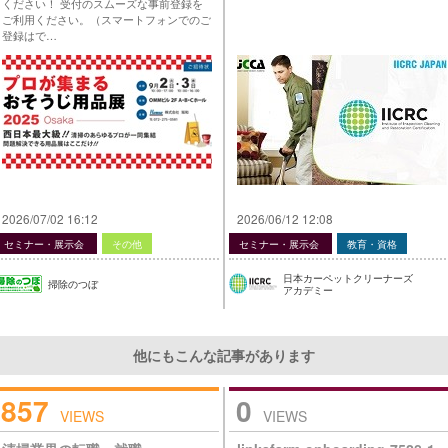
ください！ 受付のスムーズな事前登録を
ご利用ください。（スマートフォンでのご
登録はで…
2026/07/02 16:12
2026/06/12 12:08
セミナー・展示会
その他
セミナー・展示会
教育・資格
日本カーペットクリーナーズ
掃除のつぼ
アカデミー
他にもこんな記事があります
857
0
VIEWS
VIEWS