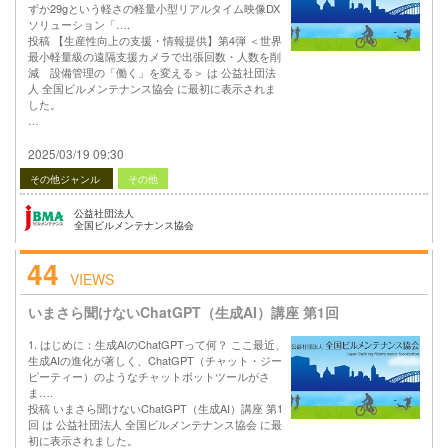
ずか29gという軽さの軽量小型リアルタイム映像DX
ソリューション「….
投稿 【生産性向上の支援・情報提供】第4弾 ＜世界
最小軽量級の遠隔支援カメラで出張回数・人数を削
減 設備管理の「働く」を変える＞ は 公益社団法
人 全国ビルメンテナンス協会 に最初に表示されま
した。
…
2025/03/19 09:30
その他ジャンル
その他
公益社団法人
全国ビルメンテナンス協会
44
VIEWS
いまさら聞けないChatGPT（生成AI）講座 第1回
1. はじめに：生成AIのChatGPTって何？ ここ最近、
生成AIの進化が著しく、ChatGPT（チャット・ジー
ピーティー）のようなチャットボットツールがさ
ま….
投稿 いまさら聞けないChatGPT（生成AI）講座 第1
回 は 公益社団法人 全国ビルメンテナンス協会 に最
初に表示されました。