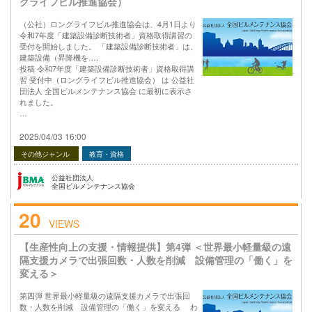
グライフビル推進協会）
（公社）ロングライフビル推進協会は、4月1日より
令和7年度「建築設備診断技術者」資格取得講習の
受付を開始しました。 「建築設備診断技術者」は、
建築設備（昇降機を….
投稿 令和7年度「建築設備診断技術者」資格取得講
習 受付中（ロングライフビル推進協会） は 公益社
団法人 全国ビルメンテナンス協会 に最初に表示さ
れました。
…
2025/04/03 16:00
その他ジャンル
教育・資格
公益社団法人
全国ビルメンテナンス協会
20
VIEWS
【生産性向上の支援・情報提供】第4弾 ＜世界最小軽量級の遠
隔支援カメラで出張回数・人数を削減 設備管理の「働く」を
変える＞
第四弾 世界最小軽量級の遠隔支援カメラで出張回
数・人数を削減 設備管理の「働く」を変える わ