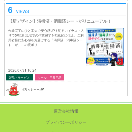
6
VIEWS
【新デザイン】清掃済・消毒済シートがリニューアル！
作業完了のひと工夫で安心感UP！明るいイラスト入
りで好印象 現場での作業完了を視覚的に伝え、ご利
用者様に安心感をお届けする「清掃済・消毒済シー
ト」が、この度ポリ…
2026/07/31 10:24
製品・サービス
ツール・用具用品
ポリッシャー.JP
運営会社情報
プライバシーポリシー