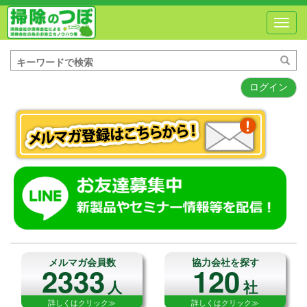
Toggl
navig
ログイン
メルマガ会員数
協力会社を探す
2333
120
人
社
詳しくはクリック≫
詳しくはクリック≫