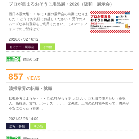
プロが集まるおそうじ用品展・2026（阪和 展示会）
西日本最大級！！ 年に１度の展示会の時期になりま
した！ どうぞお気軽にお越しください！ 受付のス
ムーズな事前登録をご利用ください。（スマートフ
ォンでのご登録はで…
2026/07/02 16:12
セミナー・展示会
その他
掃除のつぼ
857
VIEWS
清掃業界の転職・就職
転職を考えようか・・・ ①給料がもう少しほしい、正社員で働きたい（高収
入、高待遇、賞与、ボーナス）、、、 ②先輩、上司の給料額を知って、将来が
不安になった（将来…
2021/08/26 14:00
広報・告知
その他
掃除のつぼ