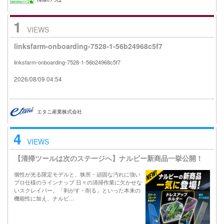
1
VIEWS
linksfarm-onboarding-7528-1-56b24968c5f7
linksfarm-onboarding-7528-1-56b24968c5f7
2026/08/09 04:54
エタニ産業株式会社
4
VIEWS
【清掃ツールは次のステージへ】ナルビー新商品一挙公開！
個性が光る限定モデルと、狭所・頑固な汚れに強い
プロ仕様のラインナップ 日々の清掃作業に欠かせな
いスクレイパー。「剥がす・削る」といった本来の
機能性に加え、ナルビ…