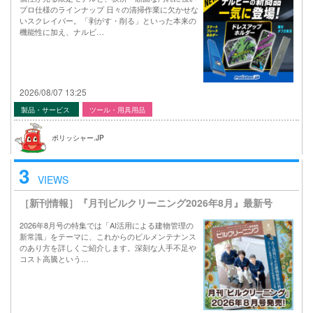
プロ仕様のラインナップ 日々の清掃作業に欠かせな
いスクレイパー。「剥がす・削る」といった本来の
機能性に加え、ナルビ…
2026/08/07 13:25
製品・サービス
ツール・用具用品
ポリッシャー.JP
3
VIEWS
［新刊情報］『月刊ビルクリーニング2026年8月』最新号
2026年8月号の特集では「AI活用による建物管理の
新常識」をテーマに、これからのビルメンテナンス
のあり方を詳しくご紹介します。深刻な人手不足や
コスト高騰という…