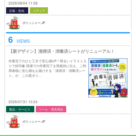
2026/08/04 11:58
広報・告知
メディア
ポリッシャー.JP
6
VIEWS
【新デザイン】清掃済・消毒済シートがリニューアル！
作業完了のひと工夫で安心感UP！明るいイラスト入
りで好印象 現場での作業完了を視覚的に伝え、ご利
用者様に安心感をお届けする「清掃済・消毒済シー
ト」が、この度ポリ…
2026/07/31 10:24
製品・サービス
ツール・用具用品
ポリッシャー.JP