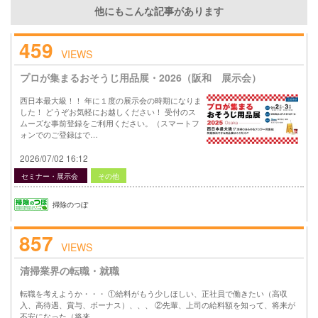
他にもこんな記事があります
459
VIEWS
プロが集まるおそうじ用品展・2026（阪和 展示会）
西日本最大級！！ 年に１度の展示会の時期になりま
した！ どうぞお気軽にお越しください！ 受付のス
ムーズな事前登録をご利用ください。（スマートフ
ォンでのご登録はで…
2026/07/02 16:12
セミナー・展示会
その他
掃除のつぼ
857
VIEWS
清掃業界の転職・就職
転職を考えようか・・・ ①給料がもう少しほしい、正社員で働きたい（高収
入、高待遇、賞与、ボーナス）、、、 ②先輩、上司の給料額を知って、将来が
不安になった（将来…