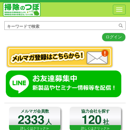
Toggl
navig
ログイン
メルマガ会員数
協力会社を探す
2333
120
人
社
詳しくはクリック≫
詳しくはクリック≫