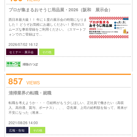
プロが集まるおそうじ用品展・2026（阪和 展示会）
西日本最大級！！ 年に１度の展示会の時期になりま
した！ どうぞお気軽にお越しください！ 受付のス
ムーズな事前登録をご利用ください。（スマートフ
ォンでのご登録はで…
2026/07/02 16:12
セミナー・展示会
その他
掃除のつぼ
857
VIEWS
清掃業界の転職・就職
転職を考えようか・・・ ①給料がもう少しほしい、正社員で働きたい（高収
入、高待遇、賞与、ボーナス）、、、 ②先輩、上司の給料額を知って、将来が
不安になった（将来…
2021/08/26 14:00
広報・告知
その他