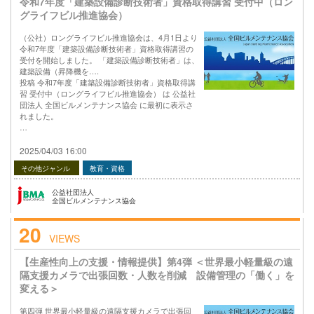
令和7年度「建築設備診断技術者」資格取得講習 受付中（ロン
グライフビル推進協会）
（公社）ロングライフビル推進協会は、4月1日より
令和7年度「建築設備診断技術者」資格取得講習の
受付を開始しました。 「建築設備診断技術者」は、
建築設備（昇降機を….
投稿 令和7年度「建築設備診断技術者」資格取得講
習 受付中（ロングライフビル推進協会） は 公益社
団法人 全国ビルメンテナンス協会 に最初に表示さ
れました。
…
2025/04/03 16:00
その他ジャンル
教育・資格
公益社団法人
全国ビルメンテナンス協会
20
VIEWS
【生産性向上の支援・情報提供】第4弾 ＜世界最小軽量級の遠
隔支援カメラで出張回数・人数を削減 設備管理の「働く」を
変える＞
第四弾 世界最小軽量級の遠隔支援カメラで出張回