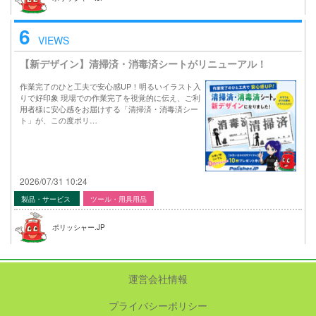
6
VIEWS
【新デザイン】清掃済・消毒済シートがリニューアル！
作業完了のひと工夫で安心感UP！明るいイラスト入
りで好印象 現場での作業完了を視覚的に伝え、ご利
用者様に安心感をお届けする「清掃済・消毒済シー
ト」が、この度ポリ…
2026/07/31 10:24
製品・サービス
ツール・用具用品
ポリッシャー.JP
運営会社情報
プライバシーポリシー