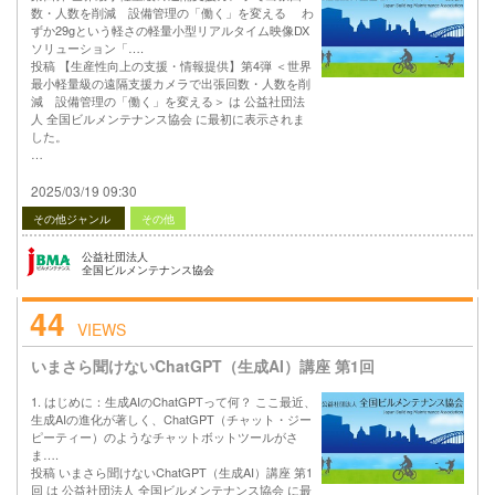
数・人数を削減 設備管理の「働く」を変える わ
ずか29gという軽さの軽量小型リアルタイム映像DX
ソリューション「….
投稿 【生産性向上の支援・情報提供】第4弾 ＜世界
最小軽量級の遠隔支援カメラで出張回数・人数を削
減 設備管理の「働く」を変える＞ は 公益社団法
人 全国ビルメンテナンス協会 に最初に表示されま
した。
…
2025/03/19 09:30
その他ジャンル
その他
公益社団法人
全国ビルメンテナンス協会
44
VIEWS
いまさら聞けないChatGPT（生成AI）講座 第1回
1. はじめに：生成AIのChatGPTって何？ ここ最近、
生成AIの進化が著しく、ChatGPT（チャット・ジー
ピーティー）のようなチャットボットツールがさ
ま….
投稿 いまさら聞けないChatGPT（生成AI）講座 第1
回 は 公益社団法人 全国ビルメンテナンス協会 に最