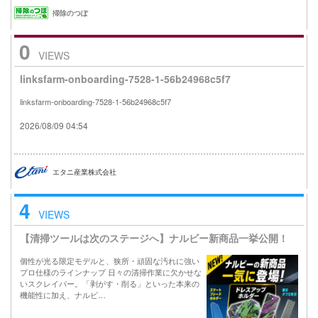
掃除のつぼ
0
VIEWS
linksfarm-onboarding-7528-1-56b24968c5f7
linksfarm-onboarding-7528-1-56b24968c5f7
2026/08/09 04:54
エタニ産業株式会社
4
VIEWS
【清掃ツールは次のステージへ】ナルビー新商品一挙公開！
個性が光る限定モデルと、狭所・頑固な汚れに強い
プロ仕様のラインナップ 日々の清掃作業に欠かせな
いスクレイパー。「剥がす・削る」といった本来の
機能性に加え、ナルビ…