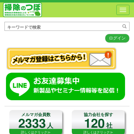
Toggl
navig
ログイン
メルマガ会員数
協力会社を探す
2333
120
人
社
詳しくはクリック≫
詳しくはクリック≫