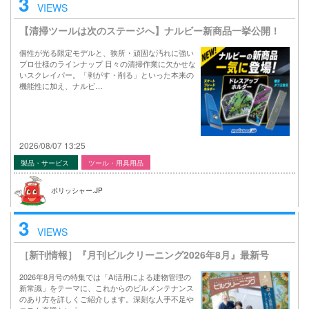
3
VIEWS
【清掃ツールは次のステージへ】ナルビー新商品一挙公開！
個性が光る限定モデルと、狭所・頑固な汚れに強い
プロ仕様のラインナップ 日々の清掃作業に欠かせな
いスクレイパー。「剥がす・削る」といった本来の
機能性に加え、ナルビ…
2026/08/07 13:25
製品・サービス
ツール・用具用品
ポリッシャー.JP
3
VIEWS
［新刊情報］『月刊ビルクリーニング2026年8月』最新号
2026年8月号の特集では「AI活用による建物管理の
新常識」をテーマに、これからのビルメンテナンス
のあり方を詳しくご紹介します。深刻な人手不足や