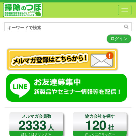
Toggl
navig
ログイン
メルマガ会員数
協力会社を探す
2333
120
人
社
詳しくはクリック≫
詳しくはクリック≫