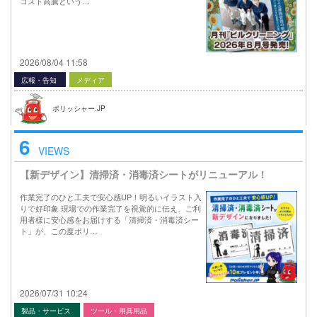
コスト高騰という…
2026/08/04 11:58
広報・告知
メディア
ポリッシャー.JP
6
VIEWS
【新デザイン】清掃済・消毒済シートがリニューアル！
作業完了のひと工夫で安心感UP！明るいイラスト入
りで好印象 現場での作業完了を視覚的に伝え、ご利
用者様に安心感をお届けする「清掃済・消毒済シー
ト」が、この度ポリ…
2026/07/31 10:24
製品・サービス
ツール・用具用品