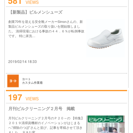
581
VIEWS
【新製品】ビルメンシューズ
創業70年を迎える安全靴メーカーSimonさんの、新
製品ビルメンシューズの取り扱いを開始致しまし
た。 清掃現場における事故の４４．６％が転倒事故
です。 特に床洗…
2019/02/14 18:33
ヨート
カスタム作業着
197
VIEWS
月刊ビルクリーニング２月号 掲載
月刊ビルクリーニング２月号のＰ２０～の 【特集】
２０１９清掃資機材のイノベーションがはじまる
へ”掃除のつぼ”さんと並び、記事を寄稿させて頂き
ました。 大きな変…