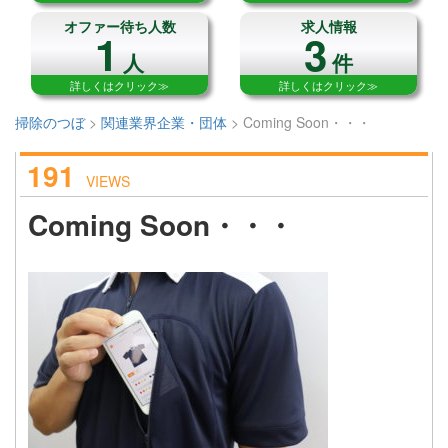
オファー待ち人数
求人情報
1
3
人
件
詳しくはクリック≫
詳しくはクリック≫
掃除のつぼ
>
関連業界企業・団体
>
Coming Soon・・・
191
VIEWS
Coming Soon・・・