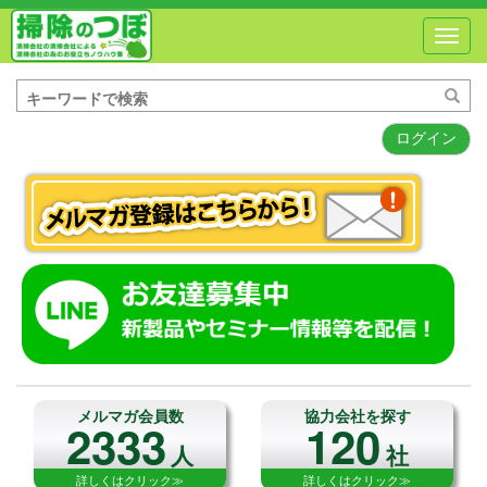
Toggl
navig
ログイン
メルマガ会員数
協力会社を探す
2333
120
人
社
詳しくはクリック≫
詳しくはクリック≫