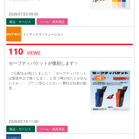
2026/07/23 09:30
製品・サービス
ツール・用具用品
インテックスソリューション
110
VIEWS
セーフティバケットが復刻します！
ご心配をお掛けしました！ 「セーフティバケット
は製造中止で無くなる！」と言う噂が出たとか出な
いとか・・・(^^; ご安心ください！弊社が以前の販
売…
2026/02/18 11:06
製品・サービス
ツール・用具用品