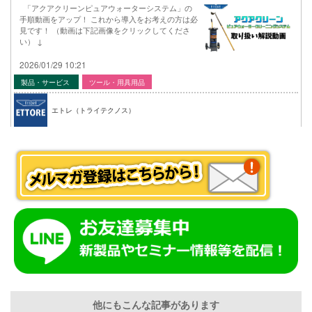
「アクアクリーンピュアウォーターシステム」の
手順動画をアップ！ これから導入をお考えの方は必
見です！ （動画は下記画像をクリックしてくださ
い） ↓
2026/01/29 10:21
製品・サービス
ツール・用具用品
エトレ（トライテクノス）
他にもこんな記事があります