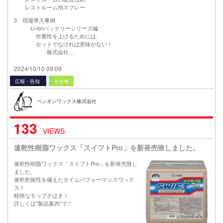
レストルーム泡スプレー
3 現場導入事例
Li-ionバッテリーシリーズ編
作業性を上げるためには、
セットでなければ意味がない！
株式会社…
2024/10/10 09:09
広報・告知
その他
ペンギンワックス株式会社
133
VIEWS
速乾性樹脂ワックス「スイフトPro」を新発売致しました。
速乾性樹脂ワックス「スイフトPro」を新発売致し
ました。
速乾乾燥性を備えたタイムパフォーマンスワック
ス！
軽快なモップさばき！
詳しくは”製品案内”で！