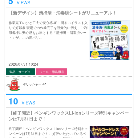
5
VIEWS
【新デザイン】清掃済・消毒済シートがリニューアル！
作業完了のひと工夫で安心感UP！明るいイラスト入
りで好印象 現場での作業完了を視覚的に伝え、ご利
用者様に安心感をお届けする「清掃済・消毒済シー
ト」が、この度ポリ…
2026/07/31 10:24
製品・サービス
ツール・用具用品
ポリッシャー.JP
10
VIEWS
【終了間近】ペンギンワックスLi-ionシリーズ特別キャンペー
ンは7月31日まで！
終了間近！ペンギンワックスLi-ionシリーズ特別キャ
ンペーンは7月31日まで！ ご好評いただいているペ