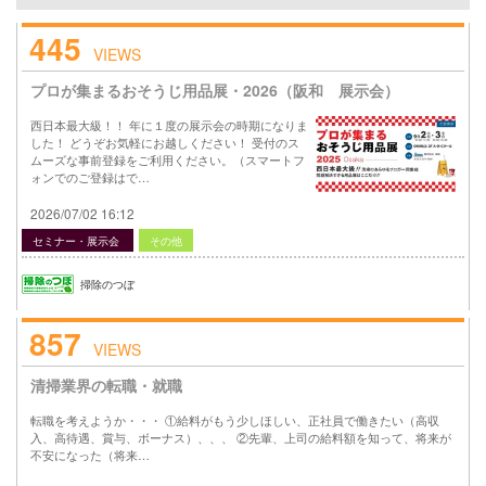
445
VIEWS
プロが集まるおそうじ用品展・2026（阪和 展示会）
西日本最大級！！ 年に１度の展示会の時期になりま
した！ どうぞお気軽にお越しください！ 受付のス
ムーズな事前登録をご利用ください。（スマートフ
ォンでのご登録はで…
2026/07/02 16:12
セミナー・展示会
その他
掃除のつぼ
857
VIEWS
清掃業界の転職・就職
転職を考えようか・・・ ①給料がもう少しほしい、正社員で働きたい（高収
入、高待遇、賞与、ボーナス）、、、 ②先輩、上司の給料額を知って、将来が
不安になった（将来…