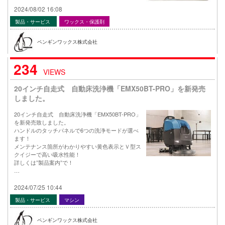
2024/08/02 16:08
製品・サービス
ワックス・保護剤
ペンギンワックス株式会社
234
VIEWS
20インチ自走式 自動床洗浄機「EMX50BT-PRO」を新発売
しました。
20インチ自走式 自動床洗浄機「EMX50BT-PRO」
を新発売致しました。
ハンドルのタッチパネルで6つの洗浄モードが選べ
ます！
メンテナンス箇所がわかりやすい黄色表示とＶ型ス
クイジーで高い吸水性能！
詳しくは”製品案内”で！
…
2024/07/25 10:44
製品・サービス
マシン
ペンギンワックス株式会社