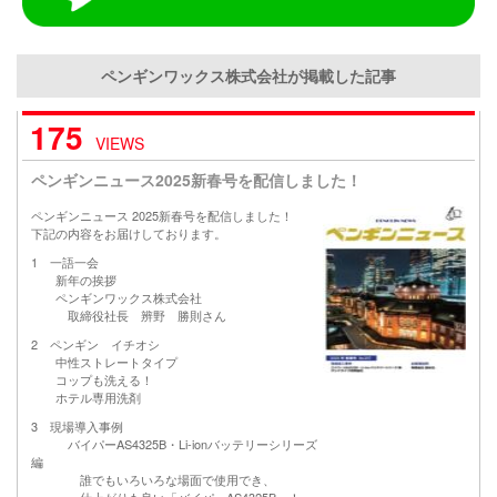
ペンギンワックス株式会社が掲載した記事
175
VIEWS
ペンギンニュース2025新春号を配信しました！
ペンギンニュース 2025新春号を配信しました！
下記の内容をお届けしております。
1 一語一会
新年の挨拶
ペンギンワックス株式会社
取締役社長 辨野 勝則さん
2 ペンギン イチオシ
中性ストレートタイプ
コップも洗える！
ホテル専用洗剤
3 現場導入事例
バイパーAS4325B・Li-ionバッテリーシリーズ
編
誰でもいろいろな場面で使用でき、
仕上がりも良い「バイパーAS4325B」！