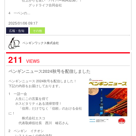
グッドライフ合同会社
4 一ペンの…
2025/01/06 09:17
広報・告知
その他
ペンギンワックス株式会社
211
VIEWS
ペンギンニュース2024秋号を配信しました
ペンギンニュース 2024秋号を配信しました！
下記の内容をお届けしております。
1 一語一会
人生にこの言葉を得て
ホスピタリティある清掃管理！
「信用」だけでなく「信頼」のおける会社
に！
株式会社エスコ
代表取締役社長 西川 峻石さん
2 ペンギン イチオシ
レストルームの総合洗剤