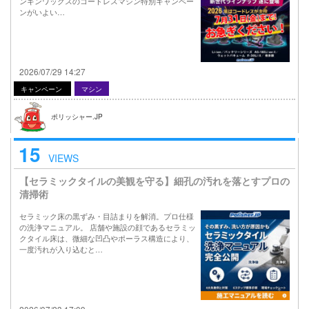
ンギンワックスのコードレスマシン特別キャンペー
ンがいよい…
2026/07/29 14:27
キャンペーン
マシン
ポリッシャー.JP
15
VIEWS
【セラミックタイルの美観を守る】細孔の汚れを落とすプロの
清掃術
セラミック床の黒ずみ・目詰まりを解消。プロ仕様
の洗浄マニュアル。 店舗や施設の顔であるセラミッ
クタイル床は、微細な凹凸やポーラス構造により、
一度汚れが入り込むと…