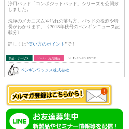
浄用パッド「コンポジットパッド」シリーズを公開致
しました。
洗浄のメカニズムや汚れの落ち方、パッドの役割や特
長がわかります。《2018年秋号のペンギンニュース記
載分》
詳しくは"
使い方のポイント
"で！
2019/09/02 09:12
製品・サービス
ツール・用具用品
ペンギンワックス株式会社