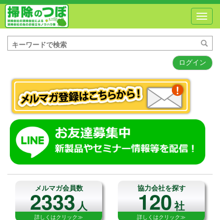
Toggl
navig
ログイン
メルマガ会員数
協力会社を探す
2333
120
人
社
詳しくはクリック≫
詳しくはクリック≫