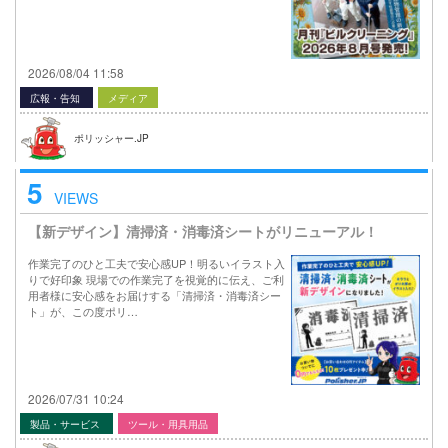
2026/08/04 11:58
広報・告知
メディア
ポリッシャー.JP
5
VIEWS
【新デザイン】清掃済・消毒済シートがリニューアル！
作業完了のひと工夫で安心感UP！明るいイラスト入
りで好印象 現場での作業完了を視覚的に伝え、ご利
用者様に安心感をお届けする「清掃済・消毒済シー
ト」が、この度ポリ…
2026/07/31 10:24
製品・サービス
ツール・用具用品