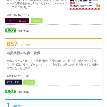
ムーズな事前登録をご利用ください。（スマートフ
ォンでのご登録はで…
2026/07/02 16:12
セミナー・展示会
その他
掃除のつぼ
857
VIEWS
清掃業界の転職・就職
転職を考えようか・・・ ①給料がもう少しほしい、正社員で働きたい（高収
入、高待遇、賞与、ボーナス）、、、 ②先輩、上司の給料額を知って、将来が
不安になった（将来…
2021/08/26 14:00
広報・告知
その他
掃除のつぼ
1
VIEWS