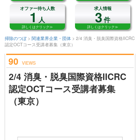
オファー待ち人数
求人情報
1
3
人
件
詳しくはクリック≫
詳しくはクリック≫
掃除のつぼ
>
関連業界企業・団体
>
2/4 消臭・脱臭国際資格IICRC
認定OCTコース受講者募集（東京）
90
VIEWS
2/4 消臭・脱臭国際資格IICRC
認定OCTコース受講者募集
（東京）