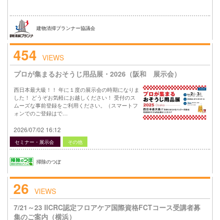
建物清掃プランナー協議会
454
VIEWS
プロが集まるおそうじ用品展・2026（阪和 展示会）
西日本最大級！！ 年に１度の展示会の時期になりま
した！ どうぞお気軽にお越しください！ 受付のス
ムーズな事前登録をご利用ください。（スマートフ
ォンでのご登録はで…
2026/07/02 16:12
セミナー・展示会
その他
掃除のつぼ
26
VIEWS
7/21～23 IICRC認定フロアケア国際資格FCTコース受講者募
集のご案内（横浜）