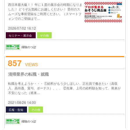
西日本最大級！！ 年に１度の展示会の時期になりま
した！ どうぞお気軽にお越しください！ 受付のス
ムーズな事前登録をご利用ください。（スマートフ
ォンでのご登録はで…
2026/07/02 16:12
セミナー・展示会
その他
掃除のつぼ
857
VIEWS
清掃業界の転職・就職
転職を考えようか・・・ ①給料がもう少しほしい、正社員で働きたい（高収
入、高待遇、賞与、ボーナス）、、、 ②先輩、上司の給料額を知って、将来が
不安になった（将来…
2021/08/26 14:00
広報・告知
その他
掃除のつぼ