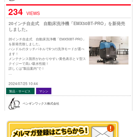
234
VIEWS
20インチ自走式 自動床洗浄機「EMX50BT-PRO」を新発売
しました。
20インチ自走式 自動床洗浄機「EMX50BT-PRO」
を新発売致しました。
ハンドルのタッチパネルで6つの洗浄モードが選べ
ます！
メンテナンス箇所がわかりやすい黄色表示とＶ型ス
クイジーで高い吸水性能！
詳しくは”製品案内”で！
…
2024/07/25 10:44
製品・サービス
マシン
ペンギンワックス株式会社