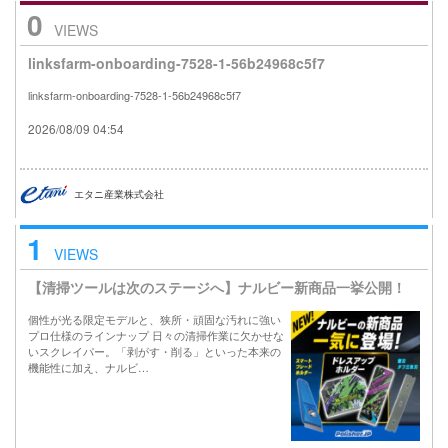
0
VIEWS
linksfarm-onboarding-7528-1-56b24968c5f7
linksfarm-onboarding-7528-1-56b24968c5f7
2026/08/09 04:54
エタニ産業株式会社
1
VIEWS
【清掃ツールは次のステージへ】ナルビー新商品一挙公開！
個性が光る限定モデルと、狭所・頑固な汚れに強い
プロ仕様のラインナップ 日々の清掃作業に欠かせな
いスクレイパー。「剥がす・削る」といった本来の
機能性に加え、ナルビ…