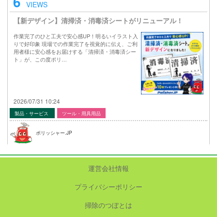
6
VIEWS
【新デザイン】清掃済・消毒済シートがリニューアル！
作業完了のひと工夫で安心感UP！明るいイラスト入
りで好印象 現場での作業完了を視覚的に伝え、ご利
用者様に安心感をお届けする「清掃済・消毒済シー
ト」が、この度ポリ…
2026/07/31 10:24
製品・サービス
ツール・用具用品
ポリッシャー.JP
運営会社情報
プライバシーポリシー
掃除のつぼとは