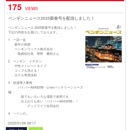
175
VIEWS
ペンギンニュース2025新春号を配信しました！
ペンギンニュース 2025新春号を配信しました！
下記の内容をお届けしております。
1 一語一会
新年の挨拶
ペンギンワックス株式会社
取締役社長 辨野 勝則さん
2 ペンギン イチオシ
中性ストレートタイプ
コップも洗える！
ホテル専用洗剤
3 現場導入事例
バイパーAS4325B・Li-ionバッテリーシリーズ
編
誰でもいろいろな場面で使用でき、
仕上がりも良い「バイパーAS4325B」！
グッドライフ合同会社
4 一ペンの…
2025/01/06 09:17