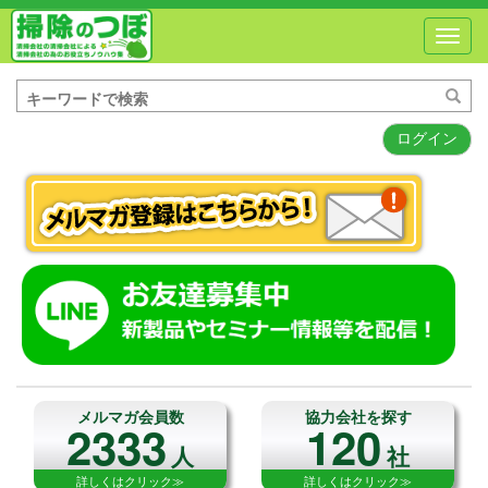
Toggl
navig
ログイン
メルマガ会員数
協力会社を探す
2333
120
人
社
詳しくはクリック≫
詳しくはクリック≫