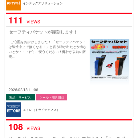
インテックスソリューション
111
VIEWS
セーフティバケットが復刻します！
ご心配をお掛けしました！ 「セーフティバケット
は製造中止で無くなる！」と言う噂が出たとか出な
いとか・・・(^^; ご安心ください！弊社が以前の販
売…
2026/02/18 11:06
製品・サービス
ツール・用具用品
エトレ（トライテクノス）
108
VIEWS