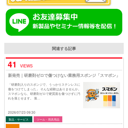
関連する記事
41
VIEWS
新発売｜研磨剤ゼロで傷つけない業務用スポンジ「スマポン」
「研磨剤入りのスポンジで、うっかりステンレスに
傷をつけてしまった」 そんな経験はありませんか。
スマポンなら、研磨剤ゼロで硬質面を傷つけずに汚
れを落とせます。 落…
2026/07/23 09:30
製品・サービス
ツール・用具用品