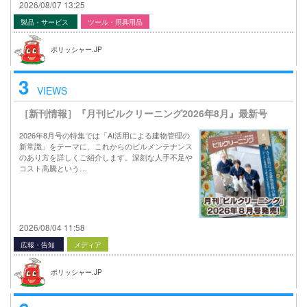
2026/08/07 13:25
製品・サービス
ツール・用具用品
ポリッシャー.JP
3
VIEWS
［新刊情報］『月刊ビルクリーニング2026年8月』最新号
2026年8月号の特集では「AI活用による建物管理の
新常識」をテーマに、これからのビルメンテナンス
のあり方を詳しくご紹介します。深刻な人手不足や
コスト高騰という…
2026/08/04 11:58
広報・告知
メディア
ポリッシャー.JP