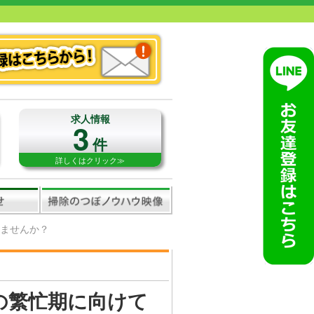
求人情報
3
件
詳しくはクリック≫
ぎませんか？
の繁忙期に向けて