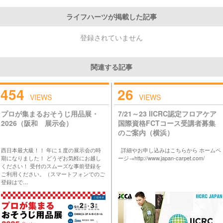
ライフハーツが掲載した記事
登録されていません
関連する記事
454
26
VIEWS
VIEWS
プロが集まるおそうじ用品展・
7/21～23 IICRC認定フロアケア
2026（阪和 展示会）
国際資格FCTコース受講者募集
のご案内（横浜）
西日本最大級！！ 年に１度の展示会の時
詳細やお申し込みはこちらから ホームペ
期になりました！ どうぞお気軽にお越し
ージ→http://www.japan-carpet.com/
ください！ 受付のスムーズな事前登録を
ご利用ください。（スマートフォンでのご
登録はで…