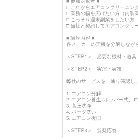
■ 参加対象者 ■
□ これからエアコンクリーニン
□ 業務の幅を広げたい方（内装
□ こっそり週末副業をしたい方
□ 当社と契約してエアコンクリ
■ 講座内容 ■
各メーカーの実機を分解しなが
＜STEP1＞ 必要な機材・道
＜STEP2＞ 実演・実技
弊社のサービスを一通り確認し
1. エアコン分解
2. エアコン養生 (ホッパー式、
3. 高圧洗浄
4. パーツ洗い
5. エアコン復旧
＜STEP3＞ 質疑応答