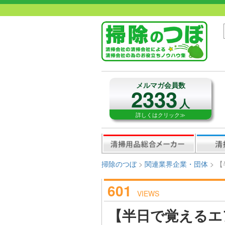
メルマガ会員数
2333
人
詳しくはクリック≫
掃除のつぼ
>
関連業界企業・団体
>
【
601
VIEWS
【半日で覚えるエ