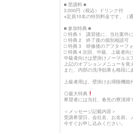
■ 受講料 ■
3,000円（税込）ドリンク付
※定員10名の特別料金です。（通
■ 参加特典 ■
□ 特典 1 講習後に、当社案件
□ 特典 2 終了後の個別相談可
□ 特典 3 研修後のアフターフ
□ 特典 4 次回、中級、上級者
中級者向けは壁掛けノーマルエ
上記のオプションメニューを覚
また、内部の洗浄効果も格段に
上級者用は、壁掛けお掃除機能
◎最大特典
希望者には当社、春先の寮清掃
＜メッセージ記載内容＞
受講希望日、会社名、お名前、
今すぐお申し込みください。