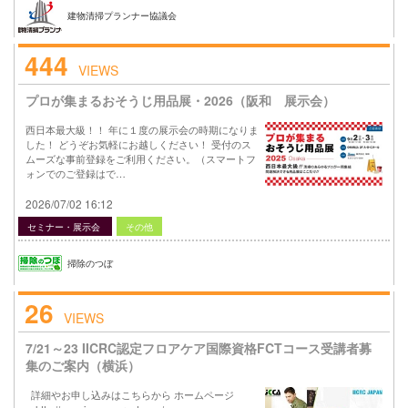
建物清掃プランナー協議会
444
VIEWS
プロが集まるおそうじ用品展・2026（阪和 展示会）
西日本最大級！！ 年に１度の展示会の時期になりま
した！ どうぞお気軽にお越しください！ 受付のス
ムーズな事前登録をご利用ください。（スマートフ
ォンでのご登録はで…
2026/07/02 16:12
セミナー・展示会
その他
掃除のつぼ
26
VIEWS
7/21～23 IICRC認定フロアケア国際資格FCTコース受講者募
集のご案内（横浜）
詳細やお申し込みはこちらから ホームページ