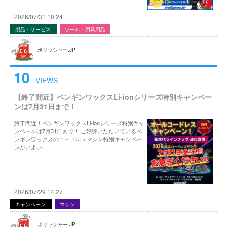
2026/07/31 10:24
製品・サービス
ツール・用具用品
ポリッシャー.JP
10
VIEWS
【終了間近】ペンギンワックスLi-ionシリーズ特別キャンペー
ンは7月31日まで！
終了間近！ペンギンワックスLi-ionシリーズ特別キャ
ンペーンは7月31日まで！ ご好評いただいているペ
ンギンワックスのコードレスマシン特別キャンペー
ンがいよい…
2026/07/29 14:27
キャンペーン
マシン
ポリッシャー.JP