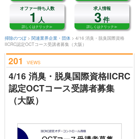
オファー待ち人数
求人情報
1
3
人
件
詳しくはクリック≫
詳しくはクリック≫
掃除のつぼ
>
関連業界企業・団体
>
4/16 消臭・脱臭国際資格
IICRC認定OCTコース受講者募集（大阪）
201
VIEWS
4/16 消臭・脱臭国際資格IICRC
認定OCTコース受講者募集
（大阪）