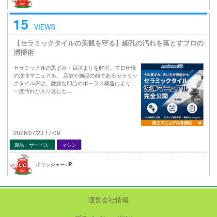
15
VIEWS
【セラミックタイルの美観を守る】細孔の汚れを落とすプロの
清掃術
セラミック床の黒ずみ・目詰まりを解消。プロ仕様
の洗浄マニュアル。 店舗や施設の顔であるセラミッ
クタイル床は、微細な凹凸やポーラス構造により、
一度汚れが入り込むと…
2026/07/23 17:09
製品・サービス
マシン
ポリッシャー.JP
運営会社情報