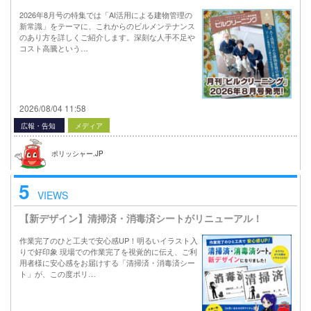
2026年8月号の特集では「AI活用による建物管理の
新常識」をテーマに、これからのビルメンテナンス
のあり方を詳しくご紹介します。深刻な人手不足や
コスト高騰という…
2026/08/04 11:58
広報・告知
メディア
ポリッシャー.JP
5
VIEWS
【新デザイン】清掃済・消毒済シートがリニューアル！
作業完了のひと工夫で安心感UP！明るいイラスト入
りで好印象 現場での作業完了を視覚的に伝え、ご利
用者様に安心感をお届けする「清掃済・消毒済シー
ト」が、この度ポリ…