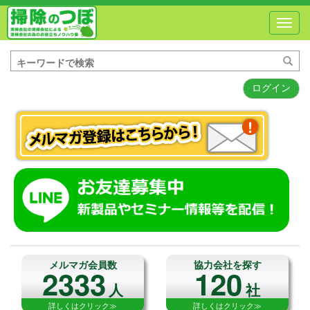
Toggl
navig
ログイン
メルマガ会員数
協力会社を探す
2333
120
人
社
詳しくはクリック≫
詳しくはクリック≫