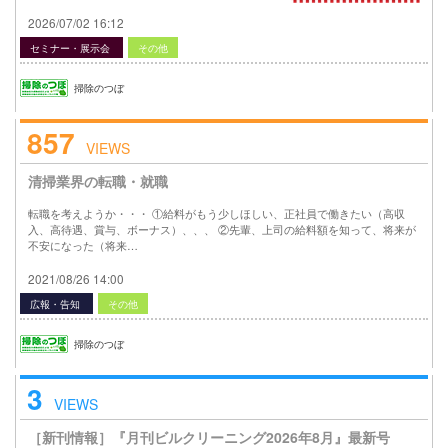
2026/07/02 16:12
セミナー・展示会
その他
掃除のつぼ
857
VIEWS
清掃業界の転職・就職
転職を考えようか・・・ ①給料がもう少しほしい、正社員で働きたい（高収
入、高待遇、賞与、ボーナス）、、、 ②先輩、上司の給料額を知って、将来が
不安になった（将来…
2021/08/26 14:00
広報・告知
その他
掃除のつぼ
3
VIEWS
［新刊情報］『月刊ビルクリーニング2026年8月』最新号