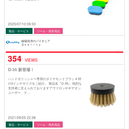
2025/07/10 09:33
製品・サービス
ツール・用具用品
線端洗浄のパイオニア
Ｑｕａｌｉｔｙ
354
VIEWS
D-35 新登場！
ハンドポリッシャー専用のダイヤモンドブラシ＃35
の3インチサイズをご紹介。 製品名『D-35』 熱烈な
支持者に支えられておりますアヴァロンやギデオン
ユーザー、テ…
2021/09/25 22:38
製品・サービス
ツール・用具用品