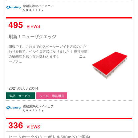
線端洗浄のパイオニア
Ｑｕａｌｉｔｙ
495
VIEWS
刷新！ニューザクエッジ
朗報です。これまでのスペーサーガイド方式のこだ
わりを捨て、ベルクロ方式になりました！ 攪拌剥離
の醍醐味を思う存分味わえます！ ニュ
ーザク…
2021/08/03 20:44
製品・サービス
ツール・用具用品
線端洗浄のパイオニア
Ｑｕａｌｉｔｙ
336
VIEWS
ヒートホークのミニボトル500mlのご案内