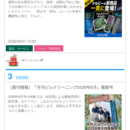
個性が光る限定モデルと、狭所・頑固な汚れに強い
プロ仕様のラインナップ 日々の清掃作業に欠かせな
いスクレイパー。「剥がす・削る」といった本来の
機能性に加え、ナルビ…
2026/08/07 13:25
製品・サービス
ツール・用具用品
ポリッシャー.JP
3
VIEWS
［新刊情報］『月刊ビルクリーニング2026年8月』最新号
2026年8月号の特集では「AI活用による建物管理の
新常識」をテーマに、これからのビルメンテナンス
のあり方を詳しくご紹介します。深刻な人手不足や
コスト高騰という…