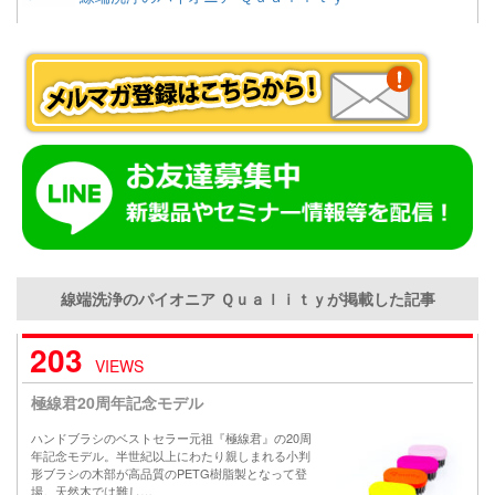
線端洗浄のパイオニア Ｑｕａｌｉｔｙが掲載した記事
203
VIEWS
極線君20周年記念モデル
ハンドブラシのベストセラー元祖『極線君』の20周
年記念モデル。半世紀以上にわたり親しまれる小判
形ブラシの木部が高品質のPETG樹脂製となって登
場。天然木では難し…