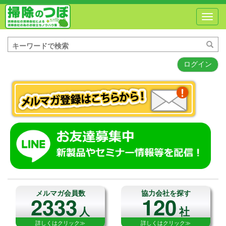
Toggl
navig
ログイン
メルマガ会員数
協力会社を探す
2333
120
人
社
詳しくはクリック≫
詳しくはクリック≫