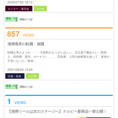
2026/07/02 16:12
セミナー・展示会
その他
掃除のつぼ
857
VIEWS
清掃業界の転職・就職
転職を考えようか・・・ ①給料がもう少しほしい、正社員で働きたい（高収
入、高待遇、賞与、ボーナス）、、、 ②先輩、上司の給料額を知って、将来が
不安になった（将来…
2021/08/26 14:00
広報・告知
その他
掃除のつぼ
1
VIEWS
【清掃ツールは次のステージへ】ナルビー新商品一挙公開！