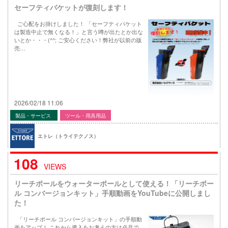
セーフティバケットが復刻します！
ご心配をお掛けしました！ 「セーフティバケット
は製造中止で無くなる！」と言う噂が出たとか出な
いとか・・・(^^; ご安心ください！弊社が以前の販
売…
2026/02/18 11:06
製品・サービス
ツール・用具用品
エトレ（トライテクノス）
108
VIEWS
リーチポールをウォーターポールとして使える！「リーチポー
ル コンバージョンキット」手順動画をYouTubeに公開しまし
た！
「リーチポール コンバージョンキット」の手順動
画をアップ！ これから導入をお考えの方は必見で