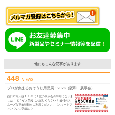
他にもこんな記事があります
448
VIEWS
プロが集まるおそうじ用品展・2026（阪和 展示会）
西日本最大級！！ 年に１度の展示会の時期になりま
した！ どうぞお気軽にお越しください！ 受付のス
ムーズな事前登録をご利用ください。（スマートフ
ォンでのご登録はで…