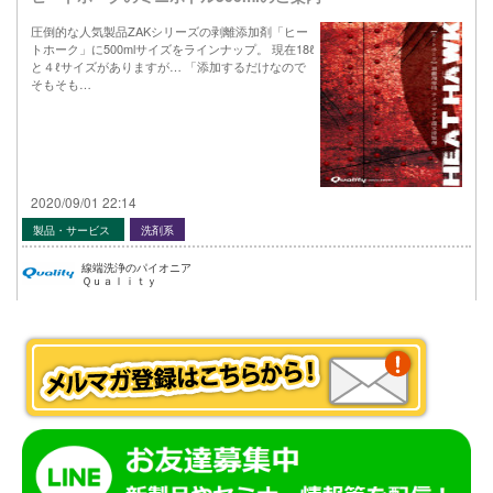
圧倒的な人気製品ZAKシリーズの剥離添加剤「ヒー
トホーク」に500mlサイズをラインナップ。 現在18ℓ
と４ℓサイズがありますが… 「添加するだけなので
そもそも…
2020/09/01 22:14
製品・サービス
洗剤系
線端洗浄のパイオニア
Ｑｕａｌｉｔｙ