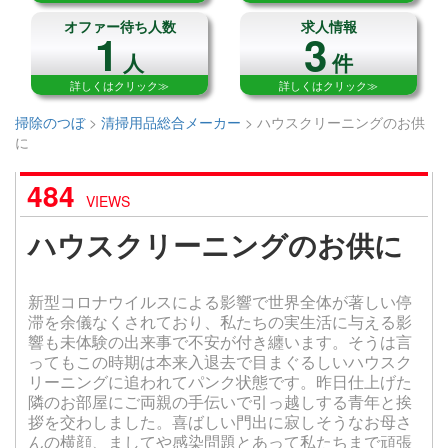
オファー待ち人数
求人情報
1
3
人
件
詳しくはクリック≫
詳しくはクリック≫
掃除のつぼ
>
清掃用品総合メーカー
>
ハウスクリーニングのお供
に
484
VIEWS
ハウスクリーニングのお供に
新型コロナウイルスによる影響で世界全体が著しい停
滞を余儀なくされており、私たちの実生活に与える影
響も未体験の出来事で不安が付き纏います。そうは言
ってもこの時期は本来入退去で目まぐるしいハウスク
リーニングに追われてパンク状態です。昨日仕上げた
隣のお部屋にご両親の手伝いで引っ越しする青年と挨
拶を交わしました。喜ばしい門出に寂しそうなお母さ
んの横顔、ましてや感染問題とあって私たちまで頑張