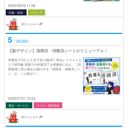
2026/08/04 11:58
広報・告知
メディア
ポリッシャー.JP
5
VIEWS
【新デザイン】清掃済・消毒済シートがリニューアル！
作業完了のひと工夫で安心感UP！明るいイラスト入
りで好印象 現場での作業完了を視覚的に伝え、ご利
用者様に安心感をお届けする「清掃済・消毒済シー
ト」が、この度ポリ…
2026/07/31 10:24
製品・サービス
ツール・用具用品
ポリッシャー.JP