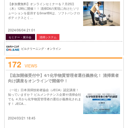
【参加費無料】オンラインセミナーを７月25日
（木）12時に開催！！ 清掃DXの実現に向けたソリ
ューションを提供するSmartBXは、ソフトバンクロ
ボティクスとく…
2024/06/04 21:01
セミナー・展示会
清掃システム
ビルクリーニング・オンライン
172
VIEWS
【追加開催受付中】4/1化学物質管理者選任義務化！ 清掃業者
向け講座をオンラインで開催中！
（一社）日本清掃技術者協会（JECA）認定講座！
知っていますか？ ビルメンテナンス企業や清掃会社
でも ４月から化学物質管理者の選任が義務化されま
す！ JECA…
2024/03/21 18:45