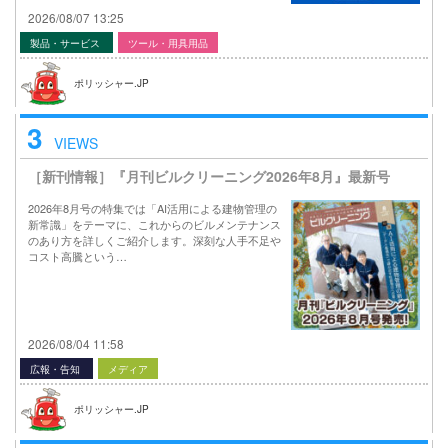
2026/08/07 13:25
製品・サービス
ツール・用具用品
ポリッシャー.JP
3
VIEWS
［新刊情報］『月刊ビルクリーニング2026年8月』最新号
2026年8月号の特集では「AI活用による建物管理の
新常識」をテーマに、これからのビルメンテナンス
のあり方を詳しくご紹介します。深刻な人手不足や
コスト高騰という…
2026/08/04 11:58
広報・告知
メディア
ポリッシャー.JP