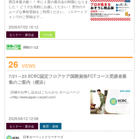
西日本最大級！！ 年に１度の展示会の時期になりま
した！ どうぞお気軽にお越しください！ 受付のス
ムーズな事前登録をご利用ください。（スマートフ
ォンでのご登録はで…
2026/07/02 16:12
セミナー・展示会
その他
掃除のつぼ
26
VIEWS
7/21～23 IICRC認定フロアケア国際資格FCTコース受講者募
集のご案内（横浜）
詳細やお申し込みはこちらから ホームページ
→http://www.japan-carpet.com/
2026/06/12 12:08
セミナー・展示会
教育・資格
日本カーペットクリーナーズ