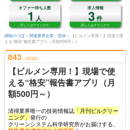
オファー待ち人数
求人情報
1
3
人
件
詳しくはクリック≫
詳しくはクリック≫
掃除のつぼ
>
関連業界企業・団体
>
【ビルメン専用！】現場で使
える“格安”報告書アプリ（月額500円～）
843
VIEWS
【ビルメン専用！】現場で使
える“格安”報告書アプリ（月
額500円～）
清掃業界唯一の技術情報誌
「月刊ビルクリー
ニング」
発行の
クリーンシステム科学研究所がお届けする、