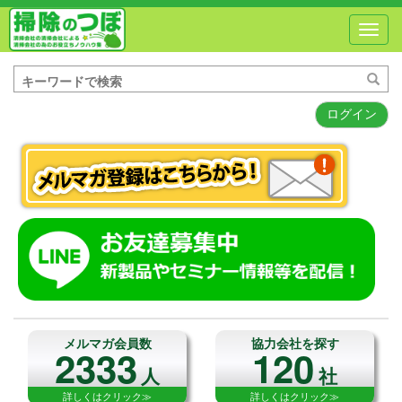
Toggl
navig
ログイン
メルマガ会員数
協力会社を探す
2333
120
人
社
詳しくはクリック≫
詳しくはクリック≫