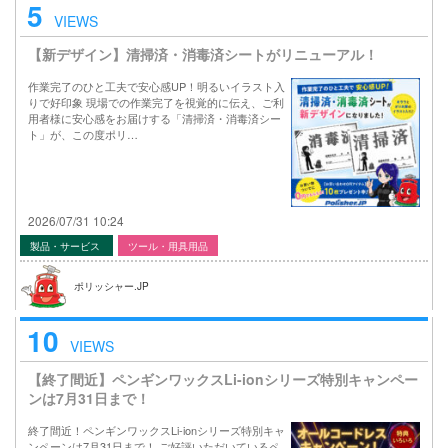
5
VIEWS
【新デザイン】清掃済・消毒済シートがリニューアル！
作業完了のひと工夫で安心感UP！明るいイラスト入
りで好印象 現場での作業完了を視覚的に伝え、ご利
用者様に安心感をお届けする「清掃済・消毒済シー
ト」が、この度ポリ…
2026/07/31 10:24
製品・サービス
ツール・用具用品
ポリッシャー.JP
10
VIEWS
【終了間近】ペンギンワックスLi-ionシリーズ特別キャンペー
ンは7月31日まで！
終了間近！ペンギンワックスLi-ionシリーズ特別キャ
ンペーンは7月31日まで！ ご好評いただいているペ