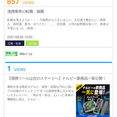
857
VIEWS
清掃業界の転職・就職
転職を考えようか・・・ ①給料がもう少しほしい、正社員で働きたい（高収
入、高待遇、賞与、ボーナス）、、、 ②先輩、上司の給料額を知って、将来が
不安になった（将来…
2021/08/26 14:00
広報・告知
その他
掃除のつぼ
1
VIEWS
【清掃ツールは次のステージへ】ナルビー新商品一挙公開！
個性が光る限定モデルと、狭所・頑固な汚れに強い
プロ仕様のラインナップ 日々の清掃作業に欠かせな
いスクレイパー。「剥がす・削る」といった本来の
機能性に加え、ナルビ…