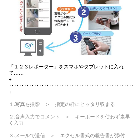
「１２３レポーター」をスマホやタブレットに入れ
て……
+
‥‥‥‥‥‥‥‥
‥‥‥‥‥‥‥‥‥‥‥‥‥‥‥‥‥‥
+
１.写真を撮影 ＞ 指定の枠にピッタリ収まる
２.音声入力でコメント ＞ キーボードを使わず素早
く入力
３.メールで送信 ＞ エクセル
書式の報告書が添付