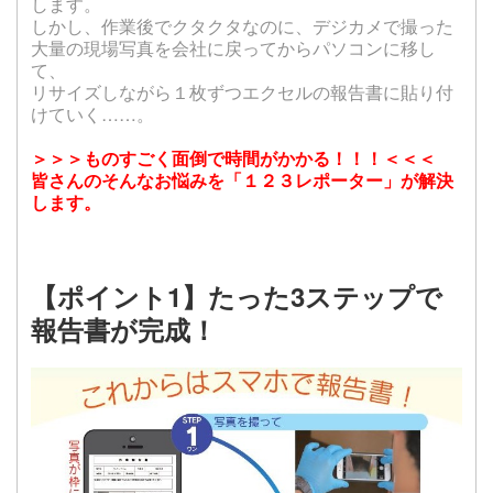
します。
しかし、作業後でクタ
クタなの
に、デジカメで撮った
大量の現場写真を会社に戻ってからパソコンに移し
て、
リサイズしながら１枚ずつエクセルの報告書に貼り付
けていく……。
＞＞＞ものすごく面倒で時間がかかる！！！＜＜＜
皆さんのそんなお悩みを「１２３レポーター」が解決
します。
【ポイント1】たった3ステップで
報告書が完成！