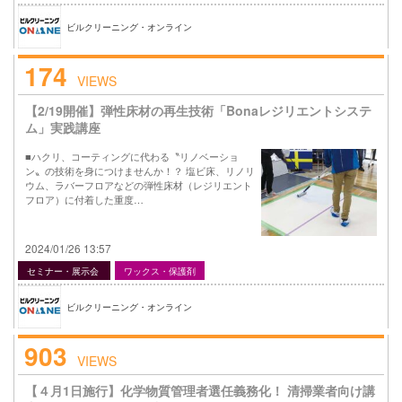
ビルクリーニング・オンライン
174
VIEWS
【2/19開催】弾性床材の再生技術「Bonaレジリエントシステ
ム」実践講座
■ハクリ、コーティングに代わる〝リノベーショ
ン〟の技術を身につけませんか！？ 塩ビ床、リノリ
ウム、ラバーフロアなどの弾性床材（レジリエント
フロア）に付着した重度…
2024/01/26 13:57
セミナー・展示会
ワックス・保護剤
ビルクリーニング・オンライン
903
VIEWS
【４月1日施行】化学物質管理者選任義務化！ 清掃業者向け講