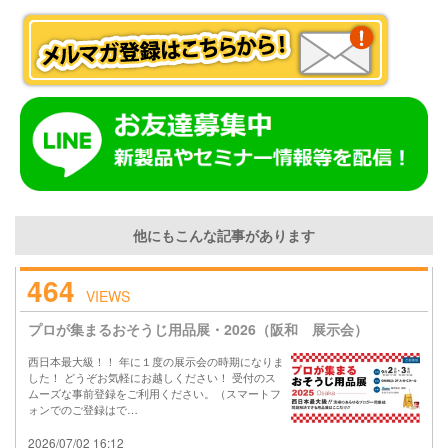
他にもこんな記事があります
464
VIEWS
プロが集まるおそうじ用品展・2026（阪和 展示会）
西日本最大級！！ 年に１度の展示会の時期になりま
した！ どうぞお気軽にお越しください！ 受付のス
ムーズな事前登録をご利用ください。（スマートフ
ォンでのご登録はで…
2026/07/02 16:12