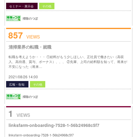
セミナー・展示会
その他
掃除のつぼ
857
VIEWS
清掃業界の転職・就職
転職を考えようか・・・ ①給料がもう少しほしい、正社員で働きたい（高収
入、高待遇、賞与、ボーナス）、、、 ②先輩、上司の給料額を知って、将来が
不安になった（将来…
2021/08/26 14:00
広報・告知
その他
掃除のつぼ
1
VIEWS
linksfarm-onboarding-7528-1-56b24968c5f7
linksfarm-onboarding-7528-1-56b24968c5f7