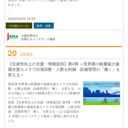
れました。
…
2025/04/03 16:00
その他ジャンル
教育・資格
公益社団法人
全国ビルメンテナンス協会
20
VIEWS
【生産性向上の支援・情報提供】第4弾 ＜世界最小軽量級の遠
隔支援カメラで出張回数・人数を削減 設備管理の「働く」を
変える＞
第四弾 世界最小軽量級の遠隔支援カメラで出張回
数・人数を削減 設備管理の「働く」を変える わ
ずか29gという軽さの軽量小型リアルタイム映像DX
ソリューション「….
投稿 【生産性向上の支援・情報提供】第4弾 ＜世界
最小軽量級の遠隔支援カメラで出張回数・人数を削
減 設備管理の「働く」を変える＞ は 公益社団法
人 全国ビルメンテナンス協会 に最初に表示されま
した。
…