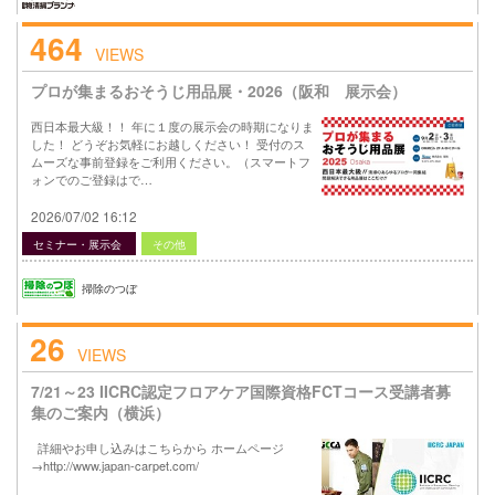
464
VIEWS
プロが集まるおそうじ用品展・2026（阪和 展示会）
西日本最大級！！ 年に１度の展示会の時期になりま
した！ どうぞお気軽にお越しください！ 受付のス
ムーズな事前登録をご利用ください。（スマートフ
ォンでのご登録はで…
2026/07/02 16:12
セミナー・展示会
その他
掃除のつぼ
26
VIEWS
7/21～23 IICRC認定フロアケア国際資格FCTコース受講者募
集のご案内（横浜）
詳細やお申し込みはこちらから ホームページ
→http://www.japan-carpet.com/