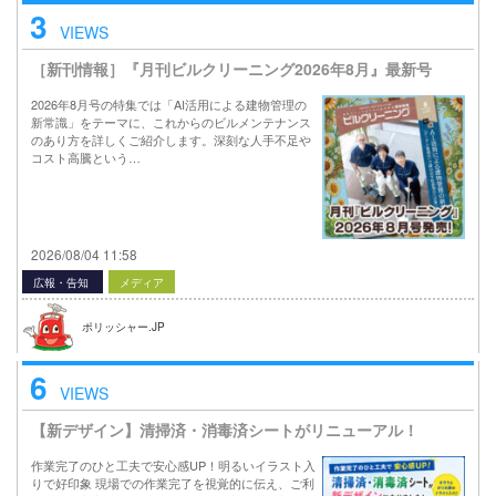
3
VIEWS
［新刊情報］『月刊ビルクリーニング2026年8月』最新号
2026年8月号の特集では「AI活用による建物管理の
新常識」をテーマに、これからのビルメンテナンス
のあり方を詳しくご紹介します。深刻な人手不足や
コスト高騰という…
2026/08/04 11:58
広報・告知
メディア
ポリッシャー.JP
6
VIEWS
【新デザイン】清掃済・消毒済シートがリニューアル！
作業完了のひと工夫で安心感UP！明るいイラスト入
りで好印象 現場での作業完了を視覚的に伝え、ご利