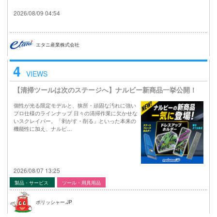
2026/08/09 04:54
エタニ産業株式会社
4
VIEWS
【清掃ツールは次のステージへ】ナルビー新商品一挙公開！
個性が光る限定モデルと、狭所・頑固な汚れに強い
プロ仕様のラインナップ 日々の清掃作業に欠かせな
いスクレイパー。「剥がす・削る」といった本来の
機能性に加え、ナルビ…
2026/08/07 13:25
製品・サービス
ツール・用具用品
ポリッシャー.JP