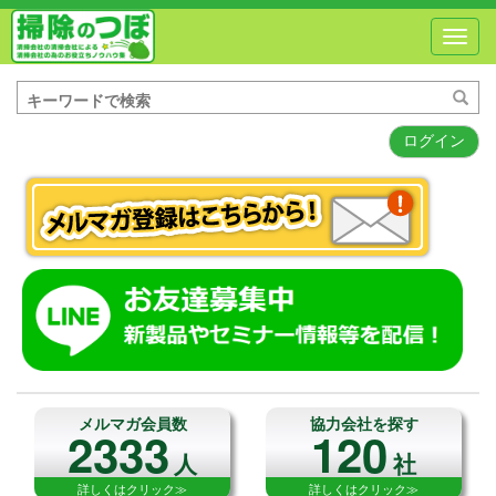
Toggl
navig
ログイン
メルマガ会員数
協力会社を探す
2333
120
人
社
詳しくはクリック≫
詳しくはクリック≫