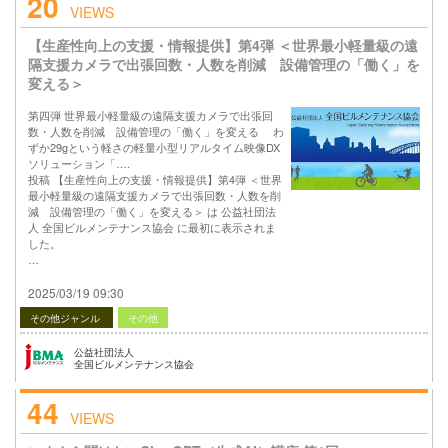
20
VIEWS
【生産性向上の支援・情報提供】第4弾 ＜世界最小軽量級の遠
隔支援カメラで出張回数・人数を削減 設備管理の「働く」を
変える＞
第四弾 世界最小軽量級の遠隔支援カメラで出張回
数・人数を削減 設備管理の「働く」を変える わ
ずか29gという軽さの軽量小型リアルタイム映像DX
ソリューション「….
投稿 【生産性向上の支援・情報提供】第4弾 ＜世界
最小軽量級の遠隔支援カメラで出張回数・人数を削
減 設備管理の「働く」を変える＞ は 公益社団法
人 全国ビルメンテナンス協会 に最初に表示されま
した。
…
2025/03/19 09:30
その他ジャンル
その他
公益社団法人
全国ビルメンテナンス協会
44
VIEWS