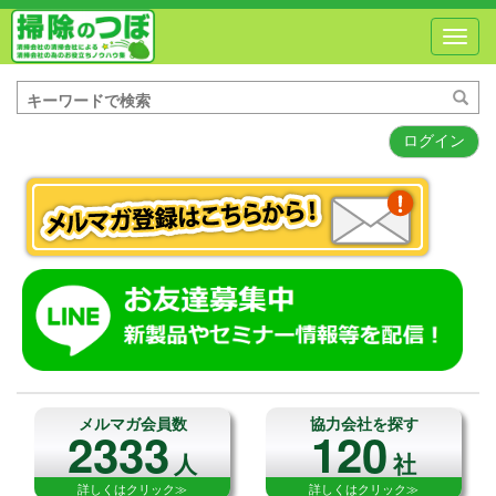
Toggl
navig
ログイン
メルマガ会員数
協力会社を探す
2333
120
人
社
詳しくはクリック≫
詳しくはクリック≫