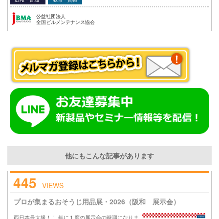
公益社団法人
全国ビルメンテナンス協会
他にもこんな記事があります
445
VIEWS
プロが集まるおそうじ用品展・2026（阪和 展示会）
西日本最大級！！ 年に１度の展示会の時期になりま