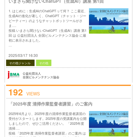
いまさら聞けないChatGPT（生成AI）講座 第1回
1. はじめに：生成AIのChatGPTって何？ ここ最近、
生成AIの進化が著しく、ChatGPT（チャット・ジー
ピーティー）のようなチャットボットツールがさ
ま….
投稿 いまさら聞けないChatGPT（生成AI）講座 第1
回 は 公益社団法人 全国ビルメンテナンス協会 に最
初に表示されました。
…
2025/03/17 16:30
その他ジャンル
その他
公益社団法人
全国ビルメンテナンス協会
192
VIEWS
「2025年度 清掃作業監督者講習」のご案内
2025年6月より、2025年度の清掃作業監督者講習の
受付がスタートします。2025年度の受講案内を公開
しましたので、ぜひご活用ください。 「2025年度
清掃….
投稿 「2025年度 清掃作業監督者講習」のご案内 は