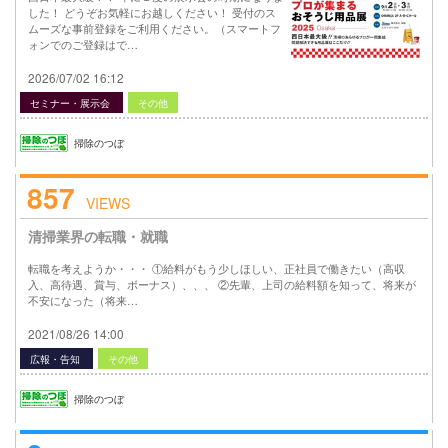
した！ どうぞお気軽にお越しください！ 受付のス
ムーズな事前登録をご利用ください。（スマートフ
ォンでのご登録はで…
2026/07/02 16:12
セミナー・展示会
その他
掃除のつぼ
857
VIEWS
清掃業界の転職・就職
転職を考えようか・・・ ①給料がもう少しほしい、正社員で働きたい（高収
入、高待遇、賞与、ボーナス）、、、 ②先輩、上司の給料額を知って、将来が
不安になった（将来…
2021/08/26 14:00
広報・告知
その他
掃除のつぼ