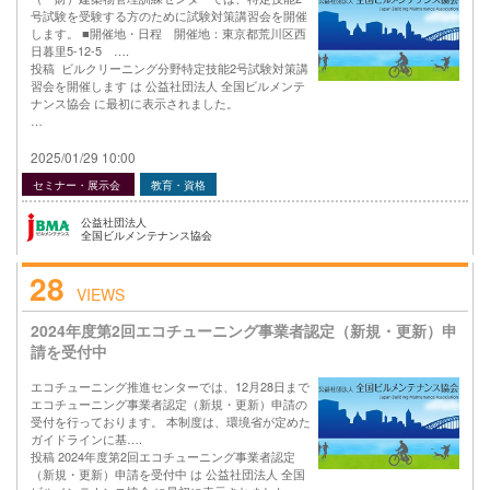
号試験を受験する方のために試験対策講習会を開催
します。 ■開催地・日程 開催地：東京都荒川区西
日暮里5-12-5 ….
投稿 ビルクリーニング分野特定技能2号試験対策講
習会を開催します は 公益社団法人 全国ビルメンテ
ナンス協会 に最初に表示されました。
…
2025/01/29 10:00
セミナー・展示会
教育・資格
公益社団法人
全国ビルメンテナンス協会
28
VIEWS
2024年度第2回エコチューニング事業者認定（新規・更新）申
請を受付中
エコチューニング推進センターでは、12月28日まで
エコチューニング事業者認定（新規・更新）申請の
受付を行っております。 本制度は、環境省が定めた
ガイドラインに基….
投稿 2024年度第2回エコチューニング事業者認定
（新規・更新）申請を受付中 は 公益社団法人 全国