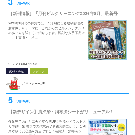
3
VIEWS
［新刊情報］『月刊ビルクリーニング2026年8月』最新号
2026年8月号の特集では「AI活用による建物管理の
新常識」をテーマに、これからのビルメンテナンス
のあり方を詳しくご紹介します。深刻な人手不足や
コスト高騰という…
2026/08/04 11:58
広報・告知
メディア
ポリッシャー.JP
5
VIEWS
【新デザイン】清掃済・消毒済シートがリニューアル！
作業完了のひと工夫で安心感UP！明るいイラスト入
りで好印象 現場での作業完了を視覚的に伝え、ご利
用者様に安心感をお届けする「清掃済・消毒済シー