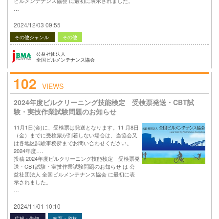
ビルメンテナンス協会 に最初に表示されました。
…
2024/12/03 09:55
その他ジャンル
その他
公益社団法人
全国ビルメンテナンス協会
102
VIEWS
2024年度ビルクリーニング技能検定 受検票発送・CBT試
験・実技作業試験問題のお知らせ
11月1日(金)に、受検票は発送となります。11 月8日
（金）までに受検票が到着しない場合は、当協会又
は各地区試験事務所までお問い合わせください。
2024年度….
投稿 2024年度ビルクリーニング技能検定 受検票発
送・CBT試験・実技作業試験問題のお知らせ は 公
益社団法人 全国ビルメンテナンス協会 に最初に表
示されました。
…
2024/11/01 10:10
広報・告知
教育・資格