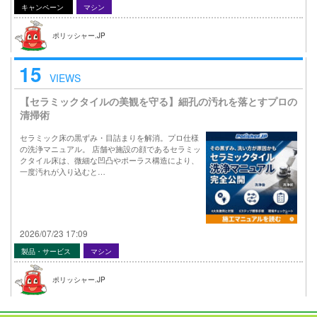
キャンペーン
マシン
ポリッシャー.JP
15
VIEWS
【セラミックタイルの美観を守る】細孔の汚れを落とすプロの
清掃術
セラミック床の黒ずみ・目詰まりを解消。プロ仕様
の洗浄マニュアル。 店舗や施設の顔であるセラミッ
クタイル床は、微細な凹凸やポーラス構造により、
一度汚れが入り込むと…
2026/07/23 17:09
製品・サービス
マシン
ポリッシャー.JP