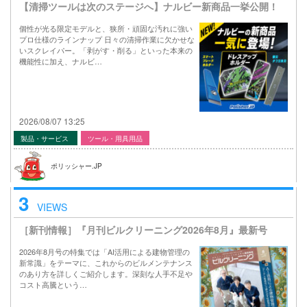
【清掃ツールは次のステージへ】ナルビー新商品一挙公開！
個性が光る限定モデルと、狭所・頑固な汚れに強い
プロ仕様のラインナップ 日々の清掃作業に欠かせな
いスクレイパー。「剥がす・削る」といった本来の
機能性に加え、ナルビ…
2026/08/07 13:25
製品・サービス
ツール・用具用品
ポリッシャー.JP
3
VIEWS
［新刊情報］『月刊ビルクリーニング2026年8月』最新号
2026年8月号の特集では「AI活用による建物管理の
新常識」をテーマに、これからのビルメンテナンス
のあり方を詳しくご紹介します。深刻な人手不足や
コスト高騰という…