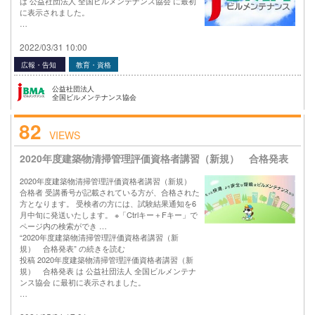
は 公益社団法人 全国ビルメンテナンス協会 に最初
に表示されました。
…
2022/03/31 10:00
広報・告知
教育・資格
公益社団法人
全国ビルメンテナンス協会
82
VIEWS
2020年度建築物清掃管理評価資格者講習（新規） 合格発表
2020年度建築物清掃管理評価資格者講習（新規）
合格者 受講番号が記載されている方が、合格された
方となります。 受検者の方には、試験結果通知を6
月中旬に発送いたします。 ※「Ctrlキー＋Fキー」で
ページ内の検索ができ …
“2020年度建築物清掃管理評価資格者講習（新
規） 合格発表” の続きを読む
投稿 2020年度建築物清掃管理評価資格者講習（新
規） 合格発表 は 公益社団法人 全国ビルメンテナ
ンス協会 に最初に表示されました。
…