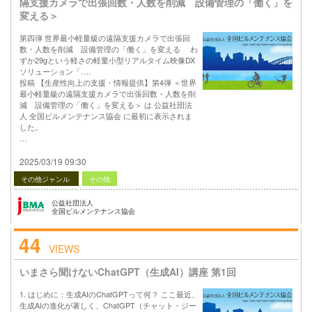
隔支援カメラで出張回数・人数を削減 設備管理の「働く」を
変える＞
第四弾 世界最小軽量級の遠隔支援カメラで出張回
数・人数を削減 設備管理の「働く」を変える わ
ずか29gという軽さの軽量小型リアルタイム映像DX
ソリューション「….
投稿 【生産性向上の支援・情報提供】第4弾 ＜世界
最小軽量級の遠隔支援カメラで出張回数・人数を削
減 設備管理の「働く」を変える＞ は 公益社団法
人 全国ビルメンテナンス協会 に最初に表示されま
した。
…
2025/03/19 09:30
その他ジャンル
その他
公益社団法人
全国ビルメンテナンス協会
44
VIEWS
いまさら聞けないChatGPT（生成AI）講座 第1回
1. はじめに：生成AIのChatGPTって何？ ここ最近、
生成AIの進化が著しく、ChatGPT（チャット・ジー