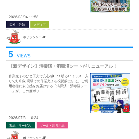
2026/08/04 11:58
広報・告知
メディア
ポリッシャー.JP
5
VIEWS
【新デザイン】清掃済・消毒済シートがリニューアル！
作業完了のひと工夫で安心感UP！明るいイラスト入
りで好印象 現場での作業完了を視覚的に伝え、ご利
用者様に安心感をお届けする「清掃済・消毒済シー
ト」が、この度ポリ…
2026/07/31 10:24
製品・サービス
ツール・用具用品
ポリッシャー.JP