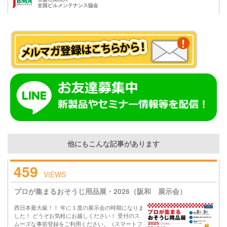
全国ビルメンテナンス協会
他にもこんな記事があります
459
VIEWS
プロが集まるおそうじ用品展・2026（阪和 展示会）
西日本最大級！！ 年に１度の展示会の時期になりま
した！ どうぞお気軽にお越しください！ 受付のス
ムーズな事前登録をご利用ください。（スマートフ