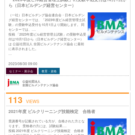
ら（日本ビルヂング経営センター）
（一社）日本ビルヂング協会連合会・日本ビルヂン
グ経営センターでは、「2023年度ビル経営管理士試
験」の受験申込受付を10月1日より開始します。 同
センターでは、….
投稿 「2023年度ビル経営管理士試験」の受験申込受
付は10月1日から（日本ビルヂング経営センター）
は 公益社団法人 全国ビルメンテナンス協会 に最初
に表示されました。
…
2023/08/30 09:00
セミナー・展示会
教育・資格
公益社団法人
全国ビルメンテナンス協会
113
VIEWS
2021年度 ビルクリーニング技能検定 合格者
受講番号が記載されている方が、合格された方とな
ります。 受検者の方には、試験結果….
投稿 2021年度 ビルクリーニング技能検定 合格者