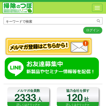
Toggl
navig
ログイン
メルマガ会員数
協力会社を探す
2333
120
人
社
詳しくはクリック≫
詳しくはクリック≫