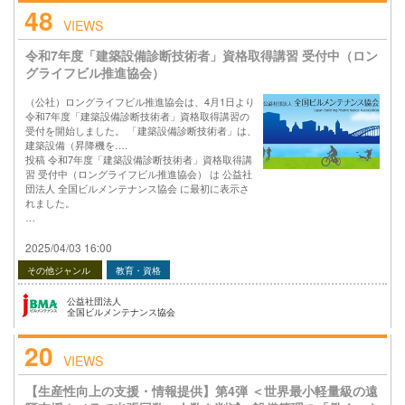
48
VIEWS
令和7年度「建築設備診断技術者」資格取得講習 受付中（ロン
グライフビル推進協会）
（公社）ロングライフビル推進協会は、4月1日より
令和7年度「建築設備診断技術者」資格取得講習の
受付を開始しました。 「建築設備診断技術者」は、
建築設備（昇降機を….
投稿 令和7年度「建築設備診断技術者」資格取得講
習 受付中（ロングライフビル推進協会） は 公益社
団法人 全国ビルメンテナンス協会 に最初に表示さ
れました。
…
2025/04/03 16:00
その他ジャンル
教育・資格
公益社団法人
全国ビルメンテナンス協会
20
VIEWS
【生産性向上の支援・情報提供】第4弾 ＜世界最小軽量級の遠