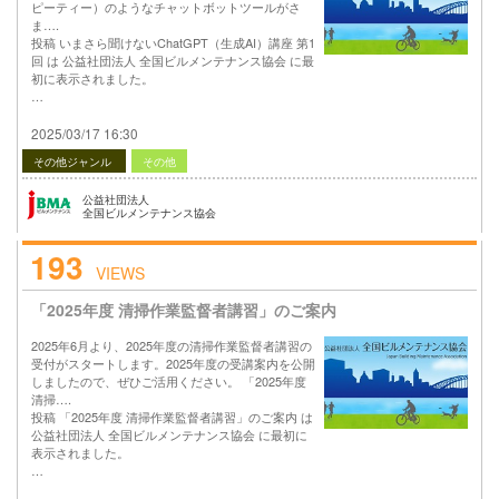
ピーティー）のようなチャットボットツールがさ
ま….
投稿 いまさら聞けないChatGPT（生成AI）講座 第1
回 は 公益社団法人 全国ビルメンテナンス協会 に最
初に表示されました。
…
2025/03/17 16:30
その他ジャンル
その他
公益社団法人
全国ビルメンテナンス協会
193
VIEWS
「2025年度 清掃作業監督者講習」のご案内
2025年6月より、2025年度の清掃作業監督者講習の
受付がスタートします。2025年度の受講案内を公開
しましたので、ぜひご活用ください。 「2025年度
清掃….
投稿 「2025年度 清掃作業監督者講習」のご案内 は
公益社団法人 全国ビルメンテナンス協会 に最初に
表示されました。
…