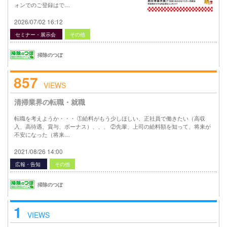
ォンでのご登録はで…
2026/07/02 16:12
セミナー・展示会
その他
掃除のつぼ
857
VIEWS
清掃業界の転職・就職
転職を考えようか・・・ ①給料がもう少しほしい、正社員で働きたい（高収
入、高待遇、賞与、ボーナス）、、、 ②先輩、上司の給料額を知って、将来が
不安になった（将来…
2021/08/26 14:00
広報・告知
その他
掃除のつぼ
1
VIEWS