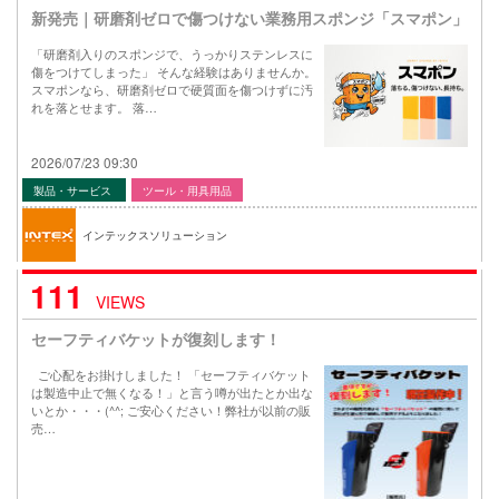
新発売｜研磨剤ゼロで傷つけない業務用スポンジ「スマポン」
「研磨剤入りのスポンジで、うっかりステンレスに
傷をつけてしまった」 そんな経験はありませんか。
スマポンなら、研磨剤ゼロで硬質面を傷つけずに汚
れを落とせます。 落…
2026/07/23 09:30
製品・サービス
ツール・用具用品
インテックスソリューション
111
VIEWS
セーフティバケットが復刻します！
ご心配をお掛けしました！ 「セーフティバケット
は製造中止で無くなる！」と言う噂が出たとか出な
いとか・・・(^^; ご安心ください！弊社が以前の販
売…