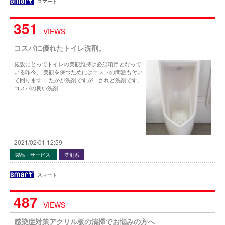
スマート
351
VIEWS
コスパに優れたトイレ洗剤。
施設にとってトイレの美観維持は必須項目となって
いる昨今。 美観を保つためにはコストの問題も付い
て回ります… たかが洗剤ですが、されど洗剤です。
コスパの良い洗剤…
2021/02/01 12:59
製品・サービス
洗剤系
スマート
487
VIEWS
感染症対策アクリル板の清掃でお悩みの方へ