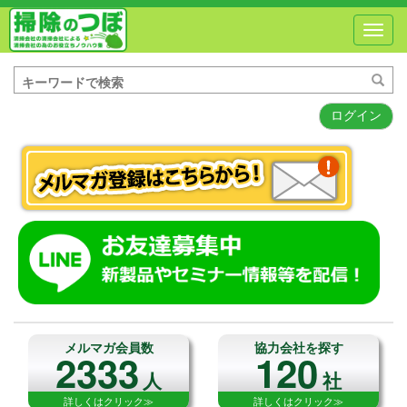
Toggl
navig
ログイン
メルマガ会員数
協力会社を探す
2333
120
人
社
詳しくはクリック≫
詳しくはクリック≫