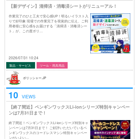
【新デザイン】清掃済・消毒済シートがリニューアル！
作業完了のひと工夫で安心感UP！明るいイラスト入
りで好印象 現場での作業完了を視覚的に伝え、ご利
用者様に安心感をお届けする「清掃済・消毒済シー
ト」が、この度ポリ…
2026/07/31 10:24
製品・サービス
ツール・用具用品
ポリッシャー.JP
10
VIEWS
【終了間近】ペンギンワックスLi-ionシリーズ特別キャンペー
ンは7月31日まで！
終了間近！ペンギンワックスLi-ionシリーズ特別キャ
ンペーンは7月31日まで！ ご好評いただいているペ
ンギンワックスのコードレスマシン特別キャンペー
ンがいよい…