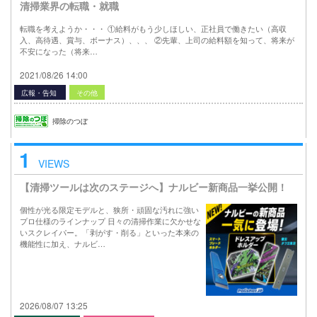
清掃業界の転職・就職
転職を考えようか・・・ ①給料がもう少しほしい、正社員で働きたい（高収
入、高待遇、賞与、ボーナス）、、、 ②先輩、上司の給料額を知って、将来が
不安になった（将来…
2021/08/26 14:00
広報・告知
その他
掃除のつぼ
1
VIEWS
【清掃ツールは次のステージへ】ナルビー新商品一挙公開！
個性が光る限定モデルと、狭所・頑固な汚れに強い
プロ仕様のラインナップ 日々の清掃作業に欠かせな
いスクレイパー。「剥がす・削る」といった本来の
機能性に加え、ナルビ…
2026/08/07 13:25