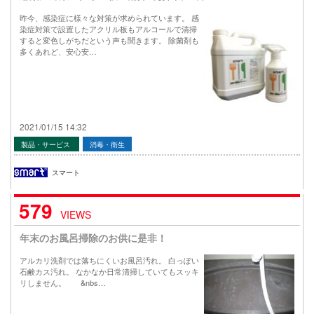
昨今、感染症に様々な対策が求められています。 感
染症対策で設置したアクリル板もアルコールで清掃
すると変色しがちだという声も聞きます。 除菌剤も
多くあれど、安心安…
2021/01/15 14:32
製品・サービス
消毒・衛生
スマート
579
VIEWS
年末のお風呂掃除のお供に是非！
アルカリ洗剤では落ちにくいお風呂汚れ。 白っぽい
石鹸カス汚れ。 なかなか日常清掃していてもスッキ
リしません。 &nbs…