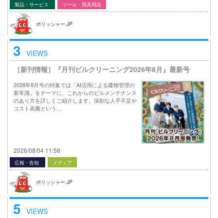
製品・サービス
ツール・用具用品
ポリッシャー.JP
3
VIEWS
［新刊情報］『月刊ビルクリーニング2026年8月』最新号
2026年8月号の特集では「AI活用による建物管理の
新常識」をテーマに、これからのビルメンテナンス
のあり方を詳しくご紹介します。深刻な人手不足や
コスト高騰という…
2026/08/04 11:58
広報・告知
メディア
ポリッシャー.JP
5
VIEWS