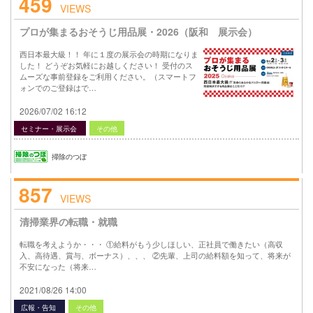
459
VIEWS
プロが集まるおそうじ用品展・2026（阪和 展示会）
西日本最大級！！ 年に１度の展示会の時期になりま
した！ どうぞお気軽にお越しください！ 受付のス
ムーズな事前登録をご利用ください。（スマートフ
ォンでのご登録はで…
2026/07/02 16:12
セミナー・展示会
その他
掃除のつぼ
857
VIEWS
清掃業界の転職・就職
転職を考えようか・・・ ①給料がもう少しほしい、正社員で働きたい（高収
入、高待遇、賞与、ボーナス）、、、 ②先輩、上司の給料額を知って、将来が
不安になった（将来…
2021/08/26 14:00
広報・告知
その他