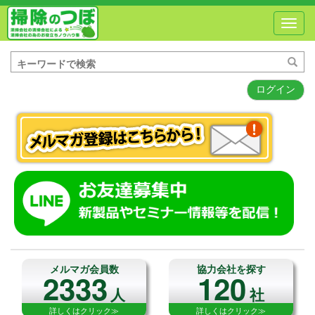
Toggl
navig
ログイン
メルマガ会員数
協力会社を探す
2333
120
人
社
詳しくはクリック≫
詳しくはクリック≫