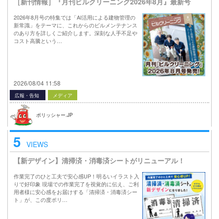
［新刊情報］『月刊ビルクリーニング2026年8月』最新号
2026年8月号の特集では「AI活用による建物管理の
新常識」をテーマに、これからのビルメンテナンス
のあり方を詳しくご紹介します。深刻な人手不足や
コスト高騰という…
2026/08/04 11:58
広報・告知
メディア
ポリッシャー.JP
5
VIEWS
【新デザイン】清掃済・消毒済シートがリニューアル！
作業完了のひと工夫で安心感UP！明るいイラスト入
りで好印象 現場での作業完了を視覚的に伝え、ご利
用者様に安心感をお届けする「清掃済・消毒済シー
ト」が、この度ポリ…