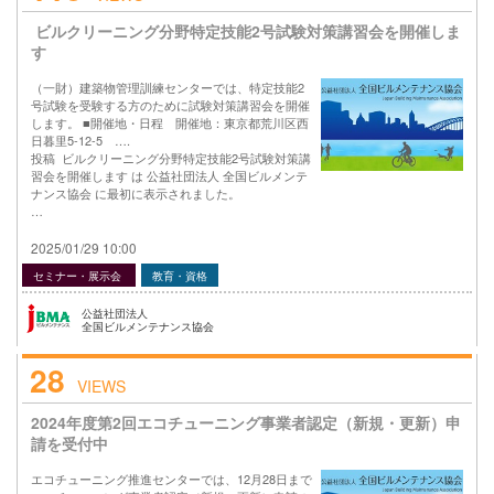
ビルクリーニング分野特定技能2号試験対策講習会を開催しま
す
（一財）建築物管理訓練センターでは、特定技能2
号試験を受験する方のために試験対策講習会を開催
します。 ■開催地・日程 開催地：東京都荒川区西
日暮里5-12-5 ….
投稿 ビルクリーニング分野特定技能2号試験対策講
習会を開催します は 公益社団法人 全国ビルメンテ
ナンス協会 に最初に表示されました。
…
2025/01/29 10:00
セミナー・展示会
教育・資格
公益社団法人
全国ビルメンテナンス協会
28
VIEWS
2024年度第2回エコチューニング事業者認定（新規・更新）申
請を受付中
エコチューニング推進センターでは、12月28日まで