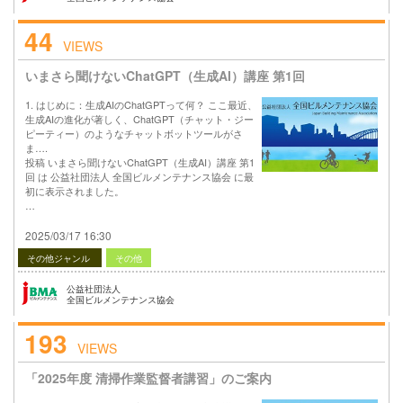
44
VIEWS
いまさら聞けないChatGPT（生成AI）講座 第1回
1. はじめに：生成AIのChatGPTって何？ ここ最近、
生成AIの進化が著しく、ChatGPT（チャット・ジー
ピーティー）のようなチャットボットツールがさ
ま….
投稿 いまさら聞けないChatGPT（生成AI）講座 第1
回 は 公益社団法人 全国ビルメンテナンス協会 に最
初に表示されました。
…
2025/03/17 16:30
その他ジャンル
その他
公益社団法人
全国ビルメンテナンス協会
193
VIEWS
「2025年度 清掃作業監督者講習」のご案内