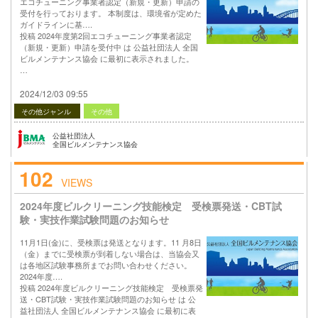
エコチューニング事業者認定（新規・更新）申請の
受付を行っております。 本制度は、環境省が定めた
ガイドラインに基….
投稿 2024年度第2回エコチューニング事業者認定
（新規・更新）申請を受付中 は 公益社団法人 全国
ビルメンテナンス協会 に最初に表示されました。
…
2024/12/03 09:55
その他ジャンル
その他
公益社団法人
全国ビルメンテナンス協会
102
VIEWS
2024年度ビルクリーニング技能検定 受検票発送・CBT試
験・実技作業試験問題のお知らせ
11月1日(金)に、受検票は発送となります。11 月8日
（金）までに受検票が到着しない場合は、当協会又
は各地区試験事務所までお問い合わせください。
2024年度….
投稿 2024年度ビルクリーニング技能検定 受検票発
送・CBT試験・実技作業試験問題のお知らせ は 公
益社団法人 全国ビルメンテナンス協会 に最初に表