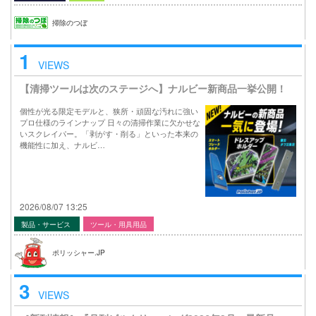
掃除のつぼ
1
VIEWS
【清掃ツールは次のステージへ】ナルビー新商品一挙公開！
個性が光る限定モデルと、狭所・頑固な汚れに強い
プロ仕様のラインナップ 日々の清掃作業に欠かせな
いスクレイパー。「剥がす・削る」といった本来の
機能性に加え、ナルビ…
2026/08/07 13:25
製品・サービス
ツール・用具用品
ポリッシャー.JP
3
VIEWS