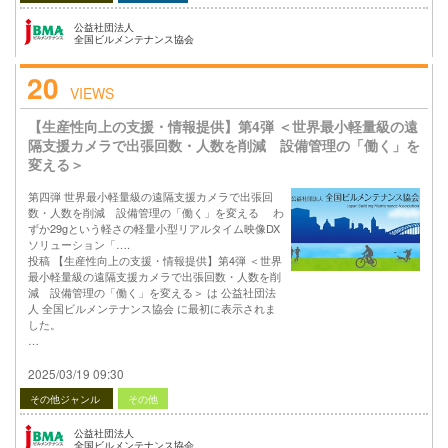
公益社団法人
全国ビルメンテナンス協会
20
VIEWS
【生産性向上の支援・情報提供】第4弾 ＜世界最小軽量級の遠
隔支援カメラで出張回数・人数を削減 設備管理の「働く」を
変える＞
第四弾 世界最小軽量級の遠隔支援カメラで出張回
数・人数を削減 設備管理の「働く」を変える わ
ずか29gという軽さの軽量小型リアルタイム映像DX
ソリューション「….
投稿 【生産性向上の支援・情報提供】第4弾 ＜世界
最小軽量級の遠隔支援カメラで出張回数・人数を削
減 設備管理の「働く」を変える＞ は 公益社団法
人 全国ビルメンテナンス協会 に最初に表示されま
した。
…
2025/03/19 09:30
その他ジャンル
その他
公益社団法人
全国ビルメンテナンス協会