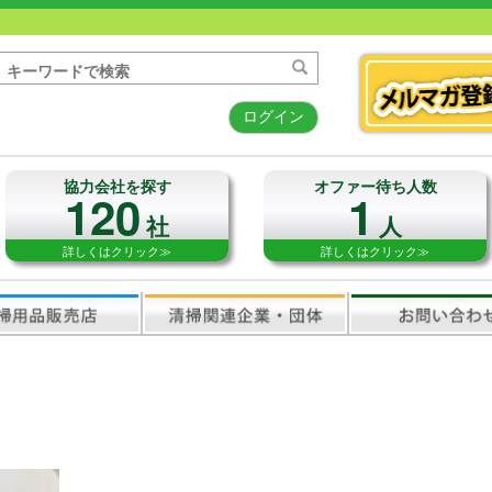
ログイン
協力会社を探す
オファー待ち人数
120
1
社
人
詳しくはクリック≫
詳しくはクリック≫