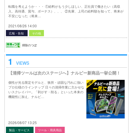
転職を考えようか・・・ ①給料がもう少しほしい、正社員で働きたい（高収
入、高待遇、賞与、ボーナス）、、、 ②先輩、上司の給料額を知って、将来が
不安になった（将来…
2021/08/26 14:00
広報・告知
その他
掃除のつぼ
1
VIEWS
【清掃ツールは次のステージへ】ナルビー新商品一挙公開！
個性が光る限定モデルと、狭所・頑固な汚れに強い
プロ仕様のラインナップ 日々の清掃作業に欠かせな
いスクレイパー。「剥がす・削る」といった本来の
機能性に加え、ナルビ…
2026/08/07 13:25
製品・サービス
ツール・用具用品