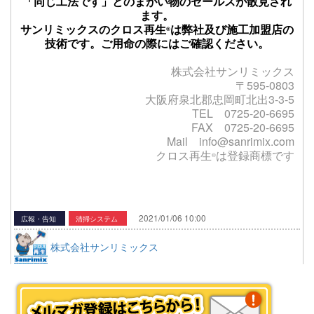
「同じ工法です」とのまがい物のセールスが
散見され
ます。
サンリミックスのクロス再生
は弊社及び施工加盟店の
®
技術です。ご用命の際にはご確認ください。
株式会社サンリミックス
〒595-0803
大阪府泉北郡忠岡町北出3-3-5
TEL 0725-20-6695
FAX 0725-20-6695
Mail info@sanrimix.com
クロス再生
は登録商標です
®
2021/01/06 10:00
広報・告知
清掃システム
株式会社サンリミックス