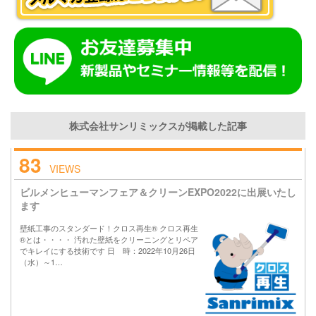
株式会社サンリミックスが掲載した記事
83
VIEWS
ビルメンヒューマンフェア＆クリーンEXPO2022に出展いたし
ます
壁紙工事のスタンダード！クロス再生® クロス再生
®とは・・・・ 汚れた壁紙をクリーニングとリペア
でキレイにする技術です 日 時：2022年10月26日
（水）～1…