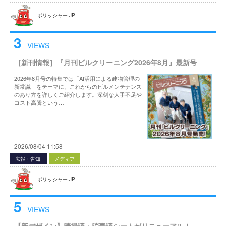
ポリッシャー.JP
3
VIEWS
［新刊情報］『月刊ビルクリーニング2026年8月』最新号
2026年8月号の特集では「AI活用による建物管理の
新常識」をテーマに、これからのビルメンテナンス
のあり方を詳しくご紹介します。深刻な人手不足や
コスト高騰という…
2026/08/04 11:58
広報・告知
メディア
ポリッシャー.JP
5
VIEWS
【新デザイン】清掃済・消毒済シートがリニューアル！