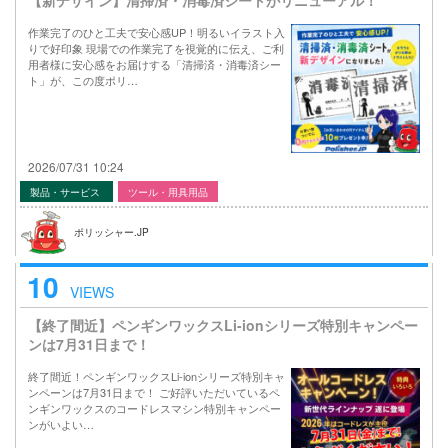
作業完了のひと工夫で安心感UP！明るいイラスト入
りで好印象 現場での作業完了を視覚的に伝え、ご利
用者様に安心感をお届けする「清掃済・消毒済シー
ト」が、この度ポリ…
2026/07/31 10:24
製品・サービス
ツール・用具用品
ポリッシャー.JP
10
VIEWS
【終了間近】ペンギンワックスLi-ionシリーズ特別キャンペー
ンは7月31日まで！
終了間近！ペンギンワックスLi-ionシリーズ特別キャ
ンペーンは7月31日まで！ ご好評いただいているペ
ンギンワックスのコードレスマシン特別キャンペー
ンがいよい…