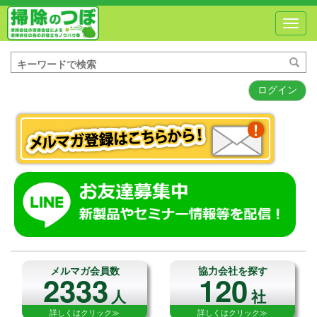
Toggl
navig
ログイン
メルマガ会員数
協力会社を探す
2333
120
人
社
詳しくはクリック≫
詳しくはクリック≫