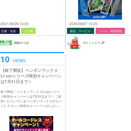
2021/08/26 14:00
2026/08/07 13:25
広報・告知
その他
製品・サービス
ツール・用具用品
掃除のつぼ
ポリッシャー.JP
10
VIEWS
【終了間近】ペンギンワックス
Li-ionシリーズ特別キャンペーン
は7月31日まで！
終了間近！ペンギンワックスLi-ionシリー
ズ特別キャンペーンは7月31日まで！ ご好
評いただいているペンギンワックスのコー
ドレスマシン特別キャンペーンがいよい…