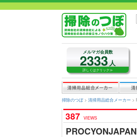
メルマガ会員数
2333
人
詳しくはクリック≫
掃除のつぼ
>
清掃用品総合メーカー
>
387
VIEWS
PROCYONJAP