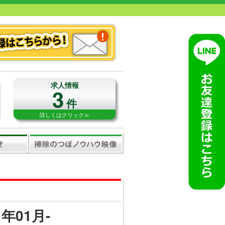
求人情報
3
件
詳しくはクリック≫
年01月-