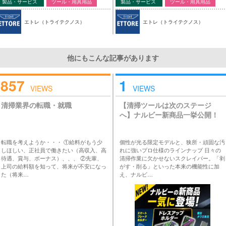
製品・サービス
ツール・用具用品
製品・サービス
ツール・用具用品
エトレ（トライテクノス）
エトレ（トライテクノス）
他にもこんな記事があります
857
1
VIEWS
VIEWS
清掃業界の転職・就職
【清掃ツールは次のステージ
へ】ナルビー新商品一挙公開！
転職を考えようか・・・ ①給料がもう少
個性が光る限定モデルと、狭所・頑固な汚
しほしい、正社員で働きたい（高収入、高
れに強いプロ仕様のラインナップ 日々の
待遇、賞与、ボーナス）、、、 ②先輩、
清掃作業に欠かせないスクレイパー。「剥
上司の給料額を知って、将来が不安になっ
がす・削る」といった本来の機能性に加
た（将来…
え、ナルビ…