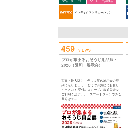
製品・サービス
ツール・用具用品
インテックスソリューション
459
VIEWS
プロが集まるおそうじ用品展・
2026（阪和 展示会）
西日本最大級！！ 年に１度の展示会の時
期になりました！ どうぞお気軽にお越し
ください！ 受付のスムーズな事前登録を
ご利用ください。（スマートフォンでのご
登録はで…