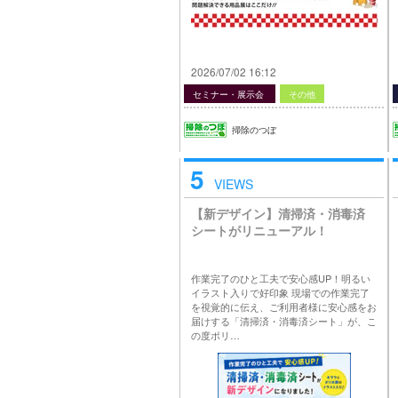
2026/07/02 16:12
セミナー・展示会
その他
掃除のつぼ
5
VIEWS
【新デザイン】清掃済・消毒済
シートがリニューアル！
作業完了のひと工夫で安心感UP！明るい
イラスト入りで好印象 現場での作業完了
を視覚的に伝え、ご利用者様に安心感をお
届けする「清掃済・消毒済シート」が、こ
の度ポリ…