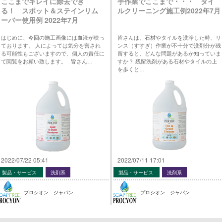
ここまでキレイに除去でき
手作業でここまで・・・ タイ
る！ スポット＆ステインリム
ルクリーニング施工例2022年7月
ーバー使用例 2022年7月
はじめに、今回の施工画像には血液が映っ
皆さんは、石材やタイルを洗浄した時、リ
ております。 人によっては気分を害され
ンス（すすぎ）作業が不十分で洗剤分が残
る可能性もございますので、個人の責任に
留すると、どんな問題があるか知っていま
て閲覧をお願い致します。 皆さん…
すか？ 残留洗剤がある石材やタイルの上
を歩くと…
2022/07/22 05:41
2022/07/11 17:01
製品・サービス
洗剤系
製品・サービス
洗剤系
プロシオン ジャパン
プロシオン ジャパン