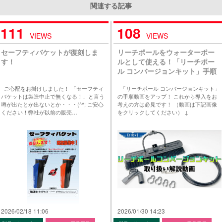
関連する記事
111
108
VIEWS
VIEWS
セーフティバケットが復刻しま
リーチポールをウォーターポー
す！
ルとして使える！「リーチポー
ル コンバージョンキット」手順
動画をYouTubeに公開しまし
ご心配をお掛けしました！ 「セーフティ
「リーチポール コンバージョンキット」
た！
バケットは製造中止で無くなる！」と言う
の手順動画をアップ！ これから導入をお
噂が出たとか出ないとか・・・(^^; ご安心
考えの方は必見です！ （動画は下記画像
ください！弊社が以前の販売…
をクリックしてください） ↓
2026/02/18 11:06
2026/01/30 14:23