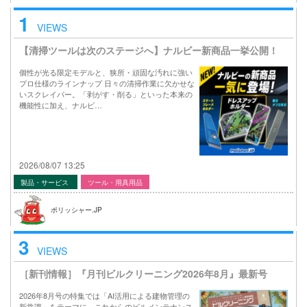
1
VIEWS
【清掃ツールは次のステージへ】ナルビー新商品一挙公開！
個性が光る限定モデルと、狭所・頑固な汚れに強い
プロ仕様のラインナップ 日々の清掃作業に欠かせな
いスクレイパー。「剥がす・削る」といった本来の
機能性に加え、ナルビ…
2026/08/07 13:25
製品・サービス
ツール・用具用品
ポリッシャー.JP
3
VIEWS
［新刊情報］『月刊ビルクリーニング2026年8月』最新号
2026年8月号の特集では「AI活用による建物管理の
新常識」をテーマに、これからのビルメンテナンス