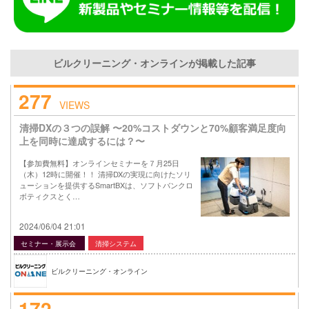
ビルクリーニング・オンラインが掲載した記事
277
VIEWS
清掃DXの３つの誤解 〜20%コストダウンと70%顧客満足度向
上を同時に達成するには？〜
【参加費無料】オンラインセミナーを７月25日
（木）12時に開催！！ 清掃DXの実現に向けたソリ
ューションを提供するSmartBXは、ソフトバンクロ
ボティクスとく…
2024/06/04 21:01
セミナー・展示会
清掃システム
ビルクリーニング・オンライン
172