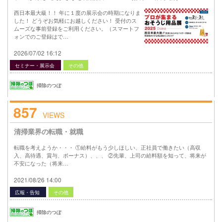
西日本最大級！！ 年に１度の展示会の時期になりま
した！ どうぞお気軽にお越しください！ 受付のス
ムーズな事前登録をご利用ください。（スマートフ
ォンでのご登録はで…
2026/07/02 16:12
セミナー・展示会
その他
掃除のつぼ
857
VIEWS
清掃業界の転職・就職
転職を考えようか・・・ ①給料がもう少しほしい、正社員で働きたい（高収
入、高待遇、賞与、ボーナス）、、、 ②先輩、上司の給料額を知って、将来が
不安になった（将来…
2021/08/26 14:00
広報・告知
その他
掃除のつぼ