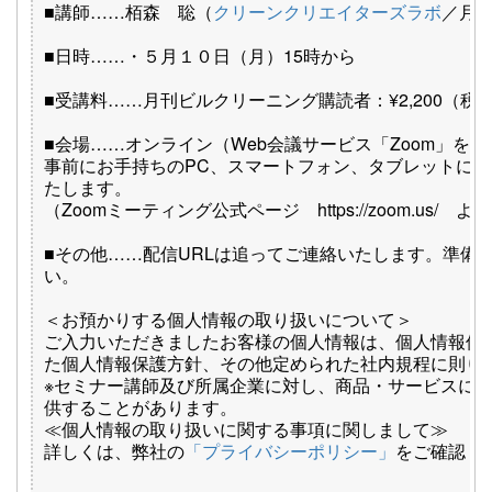
■講師……栢森 聡（
クリーンクリエイターズラボ
／月
■日時……・５月１０日（月）15時から
■受講料……月刊ビルクリーニング購読者：¥2,200（税込
■会場……オンライン（Web会議サービス「Zoom」を
事前にお手持ちのPC、スマートフォン、タブレットにて
たします。
（Zoomミーティング公式ページ https://zoom.us/
■その他……配信URLは追ってご連絡いたします。準備
い。
＜お預かりする個人情報の取り扱いについて＞
ご入力いただきましたお客様の個人情報は、個人情報保
た個人情報保護方針、その他定められた社内規程に則り
※セミナー講師及び所属企業に対し、商品・サービスに
供することがあります。
≪個人情報の取り扱いに関する事項に関しまして≫
詳しくは、弊社の
「プライバシーポリシー」
をご確認く