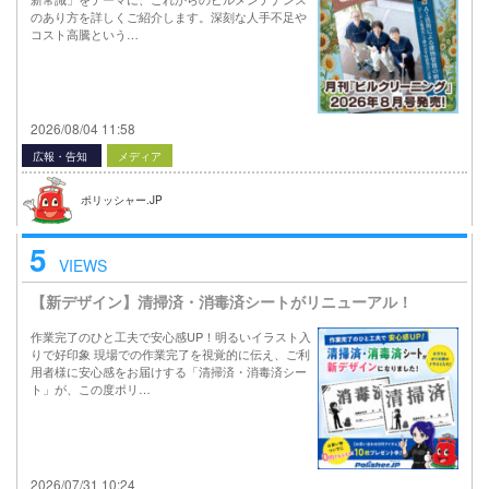
のあり方を詳しくご紹介します。深刻な人手不足や
コスト高騰という…
2026/08/04 11:58
広報・告知
メディア
ポリッシャー.JP
5
VIEWS
【新デザイン】清掃済・消毒済シートがリニューアル！
作業完了のひと工夫で安心感UP！明るいイラスト入
りで好印象 現場での作業完了を視覚的に伝え、ご利
用者様に安心感をお届けする「清掃済・消毒済シー
ト」が、この度ポリ…
2026/07/31 10:24