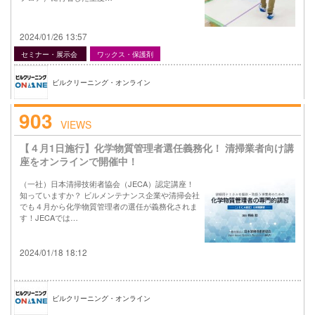
2024/01/26 13:57
セミナー・展示会
ワックス・保護剤
ビルクリーニング・オンライン
903
VIEWS
【４月1日施行】化学物質管理者選任義務化！ 清掃業者向け講
座をオンラインで開催中！
（一社）日本清掃技術者協会（JECA）認定講座！
知っていますか？ ビルメンテナンス企業や清掃会社
でも４月から化学物質管理者の選任が義務化されま
す！JECAでは…
2024/01/18 18:12
ビルクリーニング・オンライン