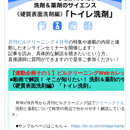
月刊ビルクリーニング４月号
の特集や連載の内容と連
動したオンラインセミナーを開催します！
記事を読み、具体的な解説を聴きたいという方、
直接講師に質問ができますので是非ご参加ください！
【連動企画その１】ビルクリーニングWebカレッ
■動画で解説！ そこが知りたい！ 洗剤＆薬剤のサ
《硬質表面洗剤編》「トイレ洗剤」
昨年の9月号から月刊ビルクリーニング誌で
クリーンクリエイ
洗剤と薬剤について科学の視点で分かりやすく解説している「
ス」
■サンプルページはこちら→
https://bc-ol.com/image/sampl