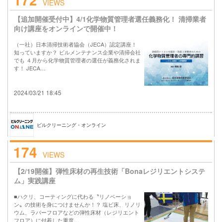
VIEWS
【追加開催受付中】4/1化学物質管理者選任義務化！ 清掃業者
向け講座をオンラインで開催中！
（一社）日本清掃技術者協会（JECA）認定講座！
知っていますか？ ビルメンテナンス企業や清掃会社
でも ４月から化学物質管理者の選任が義務化されま
す！ JECA…
2024/03/21 18:45
ビルクリーニング・オンライン
174
VIEWS
【2/19開催】弾性床材の再生技術「Bonaレジリエントシステ
ム」実践講座
■ハクリ、コーティングに代わる〝リノベーショ
ン〟の技術を身につけませんか！？ 塩ビ床、リノリ
ウム、ラバーフロアなどの弾性床材（レジリエント
フロア）に付着した重度…