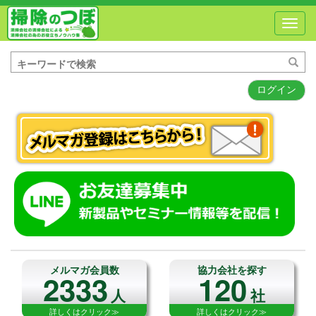
Toggl
navig
ログイン
メルマガ会員数
協力会社を探す
2333
120
人
社
詳しくはクリック≫
詳しくはクリック≫