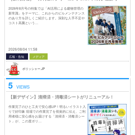
2026年8月号の特集では「AI活用による建物管理の
新常識」をテーマに、これからのビルメンテナンス
のあり方を詳しくご紹介します。深刻な人手不足や
コスト高騰という…
2026/08/04 11:58
広報・告知
メディア
ポリッシャー.JP
5
VIEWS
【新デザイン】清掃済・消毒済シートがリニューアル！
作業完了のひと工夫で安心感UP！明るいイラスト入
りで好印象 現場での作業完了を視覚的に伝え、ご利
用者様に安心感をお届けする「清掃済・消毒済シー
ト」が、この度ポリ…