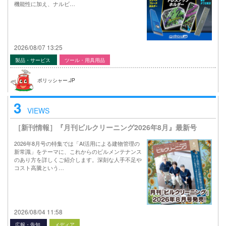
機能性に加え、ナルビ…
2026/08/07 13:25
製品・サービス
ツール・用具用品
ポリッシャー.JP
3
VIEWS
［新刊情報］『月刊ビルクリーニング2026年8月』最新号
2026年8月号の特集では「AI活用による建物管理の
新常識」をテーマに、これからのビルメンテナンス
のあり方を詳しくご紹介します。深刻な人手不足や
コスト高騰という…
2026/08/04 11:58
広報・告知
メディア