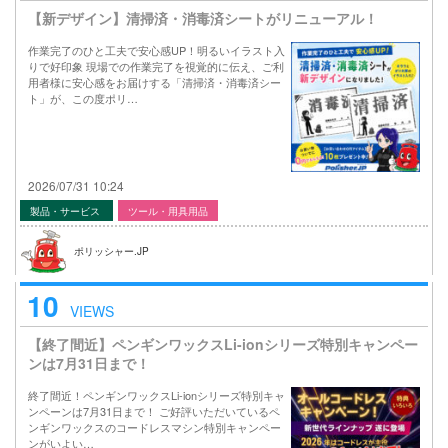
【新デザイン】清掃済・消毒済シートがリニューアル！
作業完了のひと工夫で安心感UP！明るいイラスト入
りで好印象 現場での作業完了を視覚的に伝え、ご利
用者様に安心感をお届けする「清掃済・消毒済シー
ト」が、この度ポリ…
2026/07/31 10:24
製品・サービス
ツール・用具用品
ポリッシャー.JP
10
VIEWS
【終了間近】ペンギンワックスLi-ionシリーズ特別キャンペー
ンは7月31日まで！
終了間近！ペンギンワックスLi-ionシリーズ特別キャ
ンペーンは7月31日まで！ ご好評いただいているペ
ンギンワックスのコードレスマシン特別キャンペー
ンがいよい…