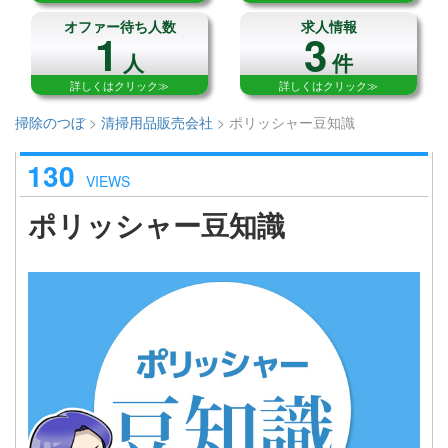
オファー待ち人数
求人情報
1
3
人
件
詳しくはクリック≫
詳しくはクリック≫
掃除のつぼ
>
清掃用品販売会社
>
ポリッシャー豆知識
130
VIEWS
ポリッシャー豆知識