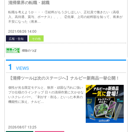
清掃業界の転職・就職
転職を考えようか・・・ ①給料がもう少しほしい、正社員で働きたい（高収
入、高待遇、賞与、ボーナス）、、、 ②先輩、上司の給料額を知って、将来が
不安になった（将来…
2021/08/26 14:00
広報・告知
その他
掃除のつぼ
1
VIEWS
【清掃ツールは次のステージへ】ナルビー新商品一挙公開！
個性が光る限定モデルと、狭所・頑固な汚れに強い
プロ仕様のラインナップ 日々の清掃作業に欠かせな
いスクレイパー。「剥がす・削る」といった本来の
機能性に加え、ナルビ…
2026/08/07 13:25