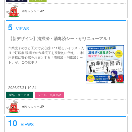
ポリッシャー.JP
5
VIEWS
【新デザイン】清掃済・消毒済シートがリニューアル！
作業完了のひと工夫で安心感UP！明るいイラスト入
りで好印象 現場での作業完了を視覚的に伝え、ご利
用者様に安心感をお届けする「清掃済・消毒済シー
ト」が、この度ポリ…
2026/07/31 10:24
製品・サービス
ツール・用具用品
ポリッシャー.JP
10
VIEWS