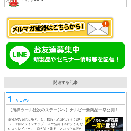
ポリッシャー.JP
関連する記事
1
VIEWS
【清掃ツールは次のステージへ】ナルビー新商品一挙公開！
個性が光る限定モデルと、狭所・頑固な汚れに強い
プロ仕様のラインナップ 日々の清掃作業に欠かせな
いスクレイパー。「剥がす・削る」といった本来の