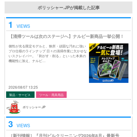
ポリッシャー.JPが掲載した記事
1
VIEWS
【清掃ツールは次のステージへ】ナルビー新商品一挙公開！
個性が光る限定モデルと、狭所・頑固な汚れに強い
プロ仕様のラインナップ 日々の清掃作業に欠かせな
いスクレイパー。「剥がす・削る」といった本来の
機能性に加え、ナルビ…
2026/08/07 13:25
製品・サービス
ツール・用具用品
ポリッシャー.JP
3
VIEWS
［新刊情報］『月刊ビルクリーニング2026年8月』最新号