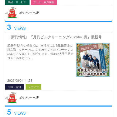
製品・サービス
ツール・用具用品
ポリッシャー.JP
3
VIEWS
［新刊情報］『月刊ビルクリーニング2026年8月』最新号
2026年8月号の特集では「AI活用による建物管理の
新常識」をテーマに、これからのビルメンテナンス
のあり方を詳しくご紹介します。深刻な人手不足や
コスト高騰という…
2026/08/04 11:58
広報・告知
メディア
ポリッシャー.JP
5
VIEWS