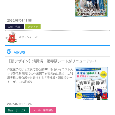
2026/08/04 11:58
広報・告知
メディア
ポリッシャー.JP
5
VIEWS
【新デザイン】清掃済・消毒済シートがリニューアル！
作業完了のひと工夫で安心感UP！明るいイラスト入
りで好印象 現場での作業完了を視覚的に伝え、ご利
用者様に安心感をお届けする「清掃済・消毒済シー
ト」が、この度ポリ…
2026/07/31 10:24
製品・サービス
ツール・用具用品