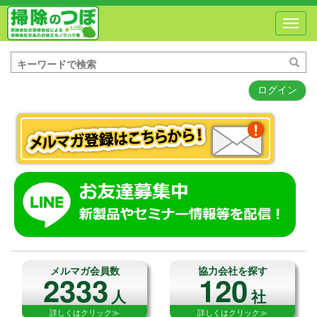
Toggl
navig
ログイン
メルマガ会員数
協力会社を探す
2333
120
人
社
詳しくはクリック≫
詳しくはクリック≫