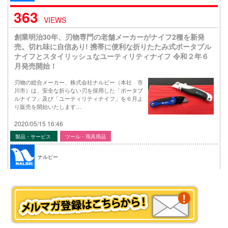
363
VIEWS
創業明治30年、刃物専門の老舗メーカーがナイフ2種を新発
売。切れ味に自信あり! 携帯に便利な折りたたみ式ポータブル
ナイフとスタイリッシュなユーティリティナイフ 令和２年６
月発売開始！
刃物の総合メーカー、株式会社ナルビー（本社 市
川市）は、安全な折らない刃を採用した「ポータブ
ルナイフ」及び「ユーティリティナイフ」を６月よ
り販売を開始いたします…
2020/05/15 16:46
製品・サービス
ツール・用具用品
ナルビー