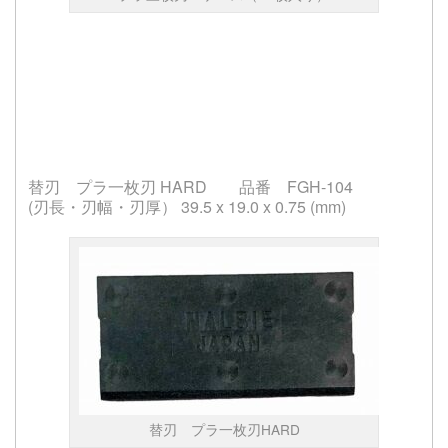
替刃 プラ一枚刃 HARD 品番 FGH-104
(刃長・刃幅・刃厚） 39.5 x 19.0 x 0.75 (mm)
替刃 プラ一枚刃HARD