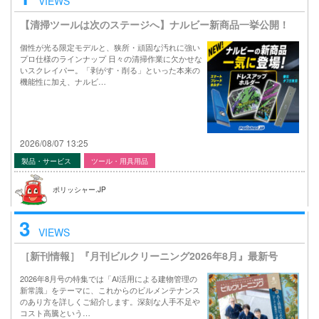
VIEWS
【清掃ツールは次のステージへ】ナルビー新商品一挙公開！
個性が光る限定モデルと、狭所・頑固な汚れに強い
プロ仕様のラインナップ 日々の清掃作業に欠かせな
いスクレイパー。「剥がす・削る」といった本来の
機能性に加え、ナルビ…
2026/08/07 13:25
製品・サービス
ツール・用具用品
ポリッシャー.JP
3
VIEWS
［新刊情報］『月刊ビルクリーニング2026年8月』最新号
2026年8月号の特集では「AI活用による建物管理の
新常識」をテーマに、これからのビルメンテナンス
のあり方を詳しくご紹介します。深刻な人手不足や
コスト高騰という…