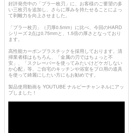
好評発売中の「プラ一枚刃」に、お客様のご要望の多
い三枚刃を追加し、さらに厚みを持たせることによっ
て剥離力を向上させました。
「プラ一枚刃」（刃厚0.5mm）に比べ、今回のHARD
シリーズ 2点は0.75mmと、1.5倍の厚さとなっており
ます。
高性能カーボンプラスチックを採用しております。清
掃業者様はもちろん、「金属の刃ではちょっと不
安」、「スクレーパーを使ってみたいけどケガしない
か心配」等、ご自宅のキッチンや浴室をプロ用の道具
を使って綺麗にしたい方にもお勧めです。
製品使用動画を YOUTUBE ナルビーチャンネルにアッ
プしました！