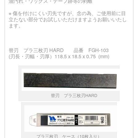
油汚れ・ワックス・テープ跡等の剥離
※ 傷を付けにくい刃先ですが、念の為、ご使用前に目
立たない部分でお試しいただけますようお願いいたし
ます。
替刃 プラ三枚刃 HARD 品番 FGH-103
(刃長・刃幅・刃厚）118.5 x 18.5 x 0.75 (mm)
替刃 プラ三枚刃HARD
プラ三枚刃 ケース（10枚入り）