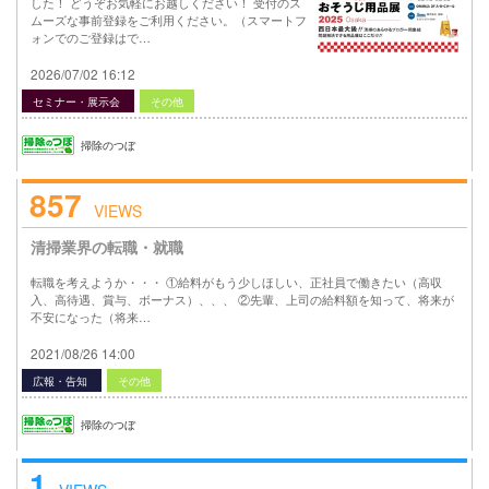
した！ どうぞお気軽にお越しください！ 受付のス
ムーズな事前登録をご利用ください。（スマートフ
ォンでのご登録はで…
2026/07/02 16:12
セミナー・展示会
その他
掃除のつぼ
857
VIEWS
清掃業界の転職・就職
転職を考えようか・・・ ①給料がもう少しほしい、正社員で働きたい（高収
入、高待遇、賞与、ボーナス）、、、 ②先輩、上司の給料額を知って、将来が
不安になった（将来…
2021/08/26 14:00
広報・告知
その他
掃除のつぼ
1