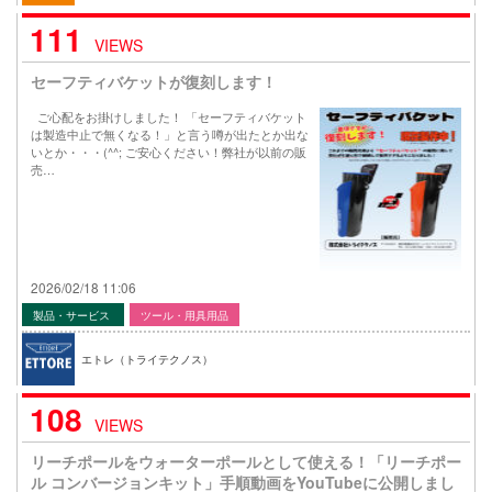
111
VIEWS
セーフティバケットが復刻します！
ご心配をお掛けしました！ 「セーフティバケット
は製造中止で無くなる！」と言う噂が出たとか出な
いとか・・・(^^; ご安心ください！弊社が以前の販
売…
2026/02/18 11:06
製品・サービス
ツール・用具用品
エトレ（トライテクノス）
108
VIEWS
リーチポールをウォーターポールとして使える！「リーチポー
ル コンバージョンキット」手順動画をYouTubeに公開しまし