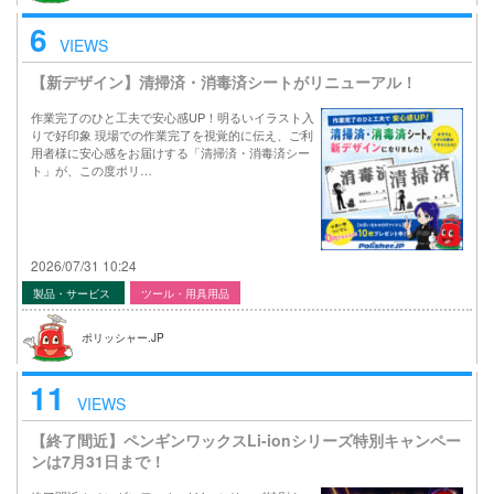
6
VIEWS
【新デザイン】清掃済・消毒済シートがリニューアル！
作業完了のひと工夫で安心感UP！明るいイラスト入
りで好印象 現場での作業完了を視覚的に伝え、ご利
用者様に安心感をお届けする「清掃済・消毒済シー
ト」が、この度ポリ…
2026/07/31 10:24
製品・サービス
ツール・用具用品
ポリッシャー.JP
11
VIEWS
【終了間近】ペンギンワックスLi-ionシリーズ特別キャンペー
ンは7月31日まで！