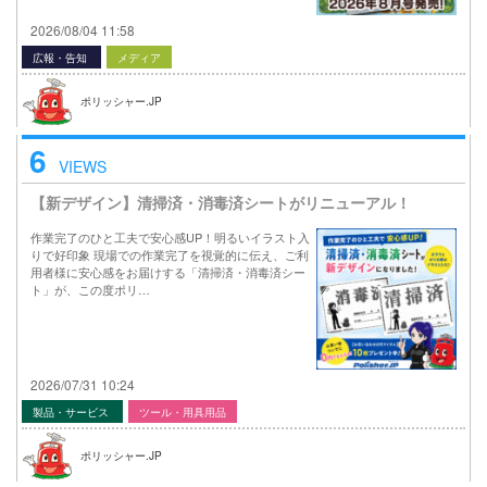
2026/08/04 11:58
広報・告知
メディア
ポリッシャー.JP
6
VIEWS
【新デザイン】清掃済・消毒済シートがリニューアル！
作業完了のひと工夫で安心感UP！明るいイラスト入
りで好印象 現場での作業完了を視覚的に伝え、ご利
用者様に安心感をお届けする「清掃済・消毒済シー
ト」が、この度ポリ…
2026/07/31 10:24
製品・サービス
ツール・用具用品
ポリッシャー.JP