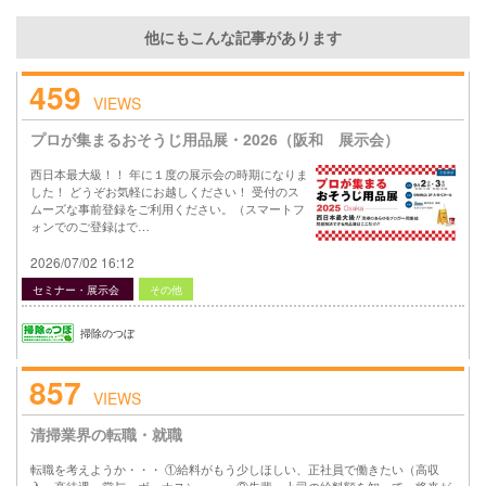
他にもこんな記事があります
459
VIEWS
プロが集まるおそうじ用品展・2026（阪和 展示会）
西日本最大級！！ 年に１度の展示会の時期になりま
した！ どうぞお気軽にお越しください！ 受付のス
ムーズな事前登録をご利用ください。（スマートフ
ォンでのご登録はで…
2026/07/02 16:12
セミナー・展示会
その他
掃除のつぼ
857
VIEWS
清掃業界の転職・就職
転職を考えようか・・・ ①給料がもう少しほしい、正社員で働きたい（高収
入、高待遇、賞与、ボーナス）、、、 ②先輩、上司の給料額を知って、将来が