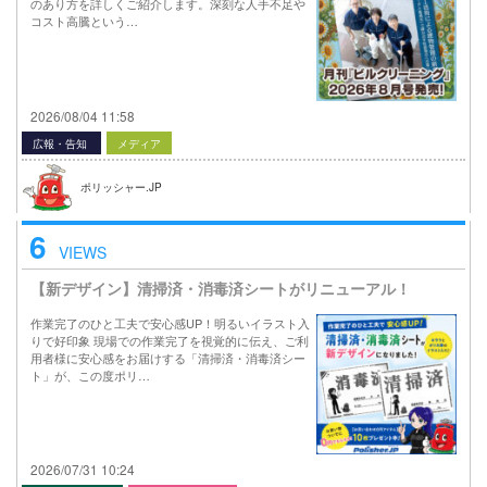
のあり方を詳しくご紹介します。深刻な人手不足や
コスト高騰という…
2026/08/04 11:58
広報・告知
メディア
ポリッシャー.JP
6
VIEWS
【新デザイン】清掃済・消毒済シートがリニューアル！
作業完了のひと工夫で安心感UP！明るいイラスト入
りで好印象 現場での作業完了を視覚的に伝え、ご利
用者様に安心感をお届けする「清掃済・消毒済シー
ト」が、この度ポリ…
2026/07/31 10:24