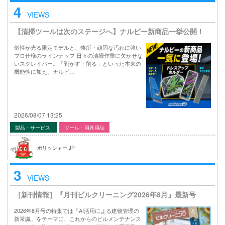
4
VIEWS
【清掃ツールは次のステージへ】ナルビー新商品一挙公開！
個性が光る限定モデルと、狭所・頑固な汚れに強い
プロ仕様のラインナップ 日々の清掃作業に欠かせな
いスクレイパー。「剥がす・削る」といった本来の
機能性に加え、ナルビ…
2026/08/07 13:25
製品・サービス
ツール・用具用品
ポリッシャー.JP
3
VIEWS
［新刊情報］『月刊ビルクリーニング2026年8月』最新号
2026年8月号の特集では「AI活用による建物管理の
新常識」をテーマに、これからのビルメンテナンス