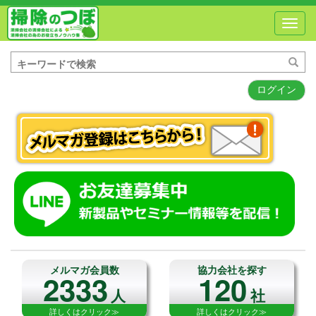
Toggl
navig
ログイン
メルマガ会員数
協力会社を探す
2333
120
人
社
詳しくはクリック≫
詳しくはクリック≫