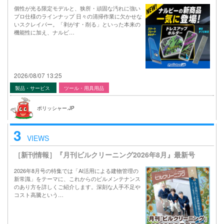
個性が光る限定モデルと、狭所・頑固な汚れに強い
プロ仕様のラインナップ 日々の清掃作業に欠かせな
いスクレイパー。「剥がす・削る」といった本来の
機能性に加え、ナルビ…
2026/08/07 13:25
製品・サービス
ツール・用具用品
ポリッシャー.JP
3
VIEWS
［新刊情報］『月刊ビルクリーニング2026年8月』最新号
2026年8月号の特集では「AI活用による建物管理の
新常識」をテーマに、これからのビルメンテナンス
のあり方を詳しくご紹介します。深刻な人手不足や
コスト高騰という…