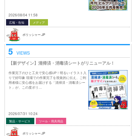
2026/08/04 11:58
広報・告知
メディア
ポリッシャー.JP
5
VIEWS
【新デザイン】清掃済・消毒済シートがリニューアル！
作業完了のひと工夫で安心感UP！明るいイラスト入
りで好印象 現場での作業完了を視覚的に伝え、ご利
用者様に安心感をお届けする「清掃済・消毒済シー
ト」が、この度ポリ…
2026/07/31 10:24
製品・サービス
ツール・用具用品
ポリッシャー.JP