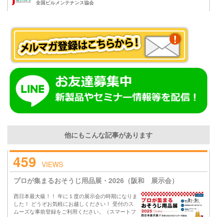
全国ビルメンテナンス協会
他にもこんな記事があります
459
VIEWS
プロが集まるおそうじ用品展・2026（阪和 展示会）
西日本最大級！！ 年に１度の展示会の時期になりま
した！ どうぞお気軽にお越しください！ 受付のス
ムーズな事前登録をご利用ください。（スマートフ