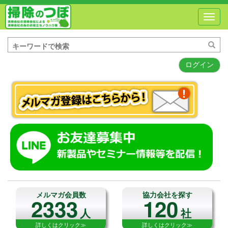
Toggl
navig
ログイン
メルマガ会員数
協力会社を探す
2333
120
人
社
詳しくはクリック≫
詳しくはクリック≫