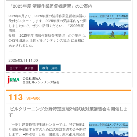
「2025年度 清掃作業監督者講習」のご案内
2025年6月より、2025年度の清掃作業監督者講習の
受付がスタートします。2025年度の受講案内を公開
しましたので、ぜひご活用ください。 「2025年度
清掃….
投稿 「2025年度 清掃作業監督者講習」のご案内 は
公益社団法人 全国ビルメンテナンス協会 に最初に
表示されました。
…
2025/03/11 11:00
セミナー・展示会
教育・資格
公益社団法人
全国ビルメンテナンス協会
113
VIEWS
ビルクリーニング分野特定技能2号試験対策講習会を開催しま
す
（一財）建築物管理訓練センターでは、特定技能2
号試験を受験する方のために試験対策講習会を開催
します。 ■開催地・日程 開催地：東京都荒川区西