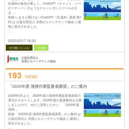
生成AIの進化が著しく、ChatGPT（チャット・ジー
ピーティー）のようなチャットボットツールがさ
ま….
投稿 いまさら聞けないChatGPT（生成AI）講座 第1
回 は 公益社団法人 全国ビルメンテナンス協会 に最
初に表示されました。
…
2025/03/17 16:30
その他ジャンル
その他
公益社団法人
全国ビルメンテナンス協会
193
VIEWS
「2025年度 清掃作業監督者講習」のご案内
2025年6月より、2025年度の清掃作業監督者講習の
受付がスタートします。2025年度の受講案内を公開
しましたので、ぜひご活用ください。 「2025年度
清掃….
投稿 「2025年度 清掃作業監督者講習」のご案内 は
公益社団法人 全国ビルメンテナンス協会 に最初に
表示されました。
…