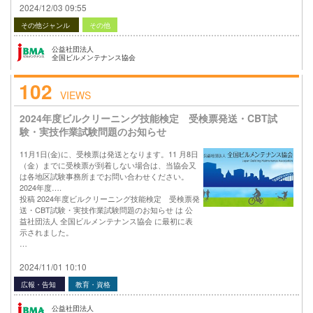
2024/12/03 09:55
その他ジャンル
その他
公益社団法人
全国ビルメンテナンス協会
102
VIEWS
2024年度ビルクリーニング技能検定 受検票発送・CBT試
験・実技作業試験問題のお知らせ
11月1日(金)に、受検票は発送となります。11 月8日
（金）までに受検票が到着しない場合は、当協会又
は各地区試験事務所までお問い合わせください。
2024年度….
投稿 2024年度ビルクリーニング技能検定 受検票発
送・CBT試験・実技作業試験問題のお知らせ は 公
益社団法人 全国ビルメンテナンス協会 に最初に表
示されました。
…
2024/11/01 10:10
広報・告知
教育・資格
公益社団法人