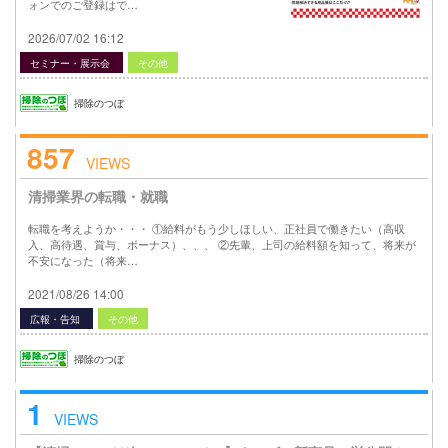
ォンでのご登録はで…
2026/07/02 16:12
セミナー・展示会
その他
掃除のつぼ
857
VIEWS
清掃業界の転職・就職
転職を考えようか・・・ ①給料がもう少しほしい、正社員で働きたい（高収
入、高待遇、賞与、ボーナス）、、、 ②先輩、上司の給料額を知って、将来が
不安になった（将来…
2021/08/26 14:00
広報・告知
その他
掃除のつぼ
1
VIEWS