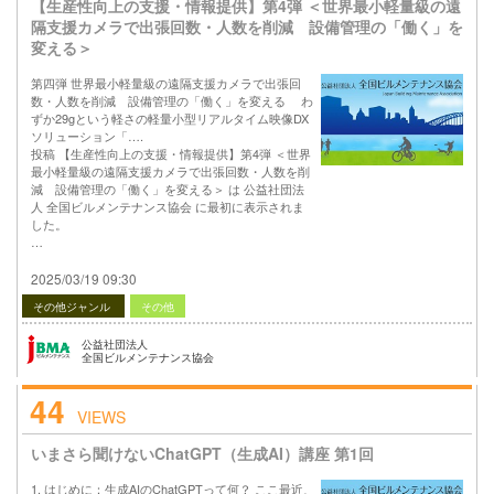
【生産性向上の支援・情報提供】第4弾 ＜世界最小軽量級の遠
隔支援カメラで出張回数・人数を削減 設備管理の「働く」を
変える＞
第四弾 世界最小軽量級の遠隔支援カメラで出張回
数・人数を削減 設備管理の「働く」を変える わ
ずか29gという軽さの軽量小型リアルタイム映像DX
ソリューション「….
投稿 【生産性向上の支援・情報提供】第4弾 ＜世界
最小軽量級の遠隔支援カメラで出張回数・人数を削
減 設備管理の「働く」を変える＞ は 公益社団法
人 全国ビルメンテナンス協会 に最初に表示されま
した。
…
2025/03/19 09:30
その他ジャンル
その他
公益社団法人
全国ビルメンテナンス協会
44
VIEWS
いまさら聞けないChatGPT（生成AI）講座 第1回
1. はじめに：生成AIのChatGPTって何？ ここ最近、