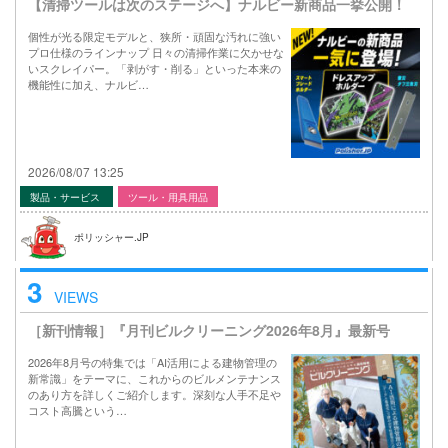
【清掃ツールは次のステージへ】ナルビー新商品一挙公開！
個性が光る限定モデルと、狭所・頑固な汚れに強い
プロ仕様のラインナップ 日々の清掃作業に欠かせな
いスクレイパー。「剥がす・削る」といった本来の
機能性に加え、ナルビ…
2026/08/07 13:25
製品・サービス
ツール・用具用品
ポリッシャー.JP
3
VIEWS
［新刊情報］『月刊ビルクリーニング2026年8月』最新号
2026年8月号の特集では「AI活用による建物管理の
新常識」をテーマに、これからのビルメンテナンス
のあり方を詳しくご紹介します。深刻な人手不足や
コスト高騰という…