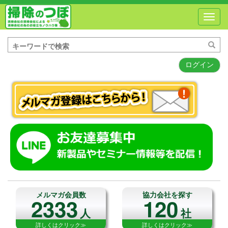
Toggl
navig
ログイン
メルマガ会員数
協力会社を探す
2333
120
人
社
詳しくはクリック≫
詳しくはクリック≫