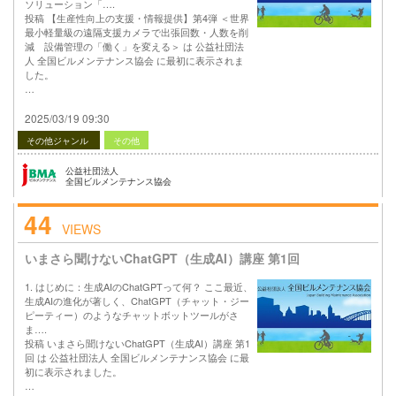
ソリューション「….
投稿 【生産性向上の支援・情報提供】第4弾 ＜世界
最小軽量級の遠隔支援カメラで出張回数・人数を削
減 設備管理の「働く」を変える＞ は 公益社団法
人 全国ビルメンテナンス協会 に最初に表示されま
した。
…
2025/03/19 09:30
その他ジャンル
その他
公益社団法人
全国ビルメンテナンス協会
44
VIEWS
いまさら聞けないChatGPT（生成AI）講座 第1回
1. はじめに：生成AIのChatGPTって何？ ここ最近、
生成AIの進化が著しく、ChatGPT（チャット・ジー
ピーティー）のようなチャットボットツールがさ
ま….
投稿 いまさら聞けないChatGPT（生成AI）講座 第1
回 は 公益社団法人 全国ビルメンテナンス協会 に最
初に表示されました。
…