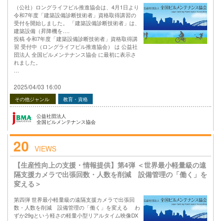
（公社）ロングライフビル推進協会は、4月1日より
令和7年度「建築設備診断技術者」資格取得講習の
受付を開始しました。 「建築設備診断技術者」は、
建築設備（昇降機を….
投稿 令和7年度「建築設備診断技術者」資格取得講
習 受付中（ロングライフビル推進協会） は 公益社
団法人 全国ビルメンテナンス協会 に最初に表示さ
れました。
…
2025/04/03 16:00
その他ジャンル
教育・資格
公益社団法人
全国ビルメンテナンス協会
20
VIEWS
【生産性向上の支援・情報提供】第4弾 ＜世界最小軽量級の遠
隔支援カメラで出張回数・人数を削減 設備管理の「働く」を
変える＞
第四弾 世界最小軽量級の遠隔支援カメラで出張回
数・人数を削減 設備管理の「働く」を変える わ
ずか29gという軽さの軽量小型リアルタイム映像DX