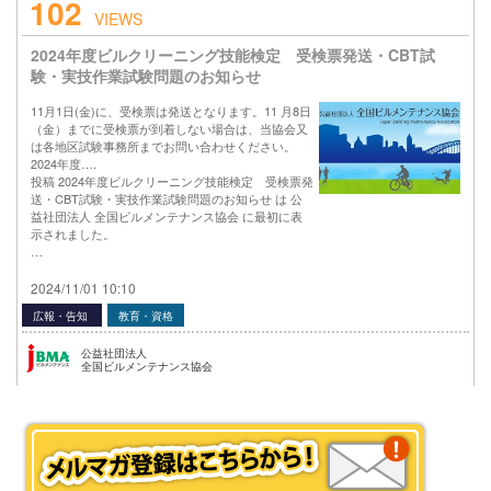
102
VIEWS
2024年度ビルクリーニング技能検定 受検票発送・CBT試
験・実技作業試験問題のお知らせ
11月1日(金)に、受検票は発送となります。11 月8日
（金）までに受検票が到着しない場合は、当協会又
は各地区試験事務所までお問い合わせください。
2024年度….
投稿 2024年度ビルクリーニング技能検定 受検票発
送・CBT試験・実技作業試験問題のお知らせ は 公
益社団法人 全国ビルメンテナンス協会 に最初に表
示されました。
…
2024/11/01 10:10
広報・告知
教育・資格
公益社団法人
全国ビルメンテナンス協会