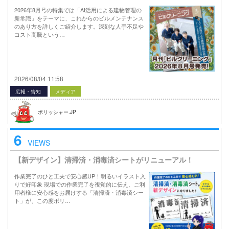
2026年8月号の特集では「AI活用による建物管理の
新常識」をテーマに、これからのビルメンテナンス
のあり方を詳しくご紹介します。深刻な人手不足や
コスト高騰という…
2026/08/04 11:58
広報・告知
メディア
ポリッシャー.JP
6
VIEWS
【新デザイン】清掃済・消毒済シートがリニューアル！
作業完了のひと工夫で安心感UP！明るいイラスト入
りで好印象 現場での作業完了を視覚的に伝え、ご利
用者様に安心感をお届けする「清掃済・消毒済シー
ト」が、この度ポリ…