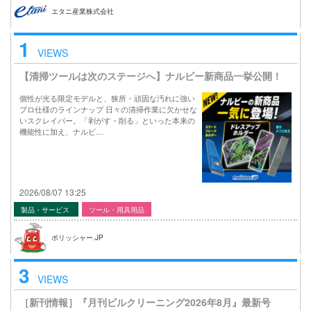
エタニ産業株式会社
1
VIEWS
【清掃ツールは次のステージへ】ナルビー新商品一挙公開！
個性が光る限定モデルと、狭所・頑固な汚れに強い
プロ仕様のラインナップ 日々の清掃作業に欠かせな
いスクレイパー。「剥がす・削る」といった本来の
機能性に加え、ナルビ…
2026/08/07 13:25
製品・サービス
ツール・用具用品
ポリッシャー.JP
3
VIEWS
［新刊情報］『月刊ビルクリーニング2026年8月』最新号