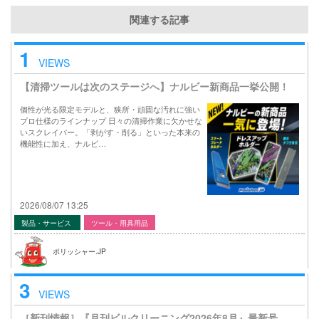
関連する記事
1
VIEWS
【清掃ツールは次のステージへ】ナルビー新商品一挙公開！
個性が光る限定モデルと、狭所・頑固な汚れに強い
プロ仕様のラインナップ 日々の清掃作業に欠かせな
いスクレイパー。「剥がす・削る」といった本来の
機能性に加え、ナルビ…
2026/08/07 13:25
製品・サービス
ツール・用具用品
ポリッシャー.JP
3
VIEWS
［新刊情報］『月刊ビルクリーニング2026年8月』最新号