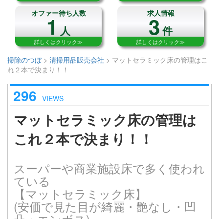
オファー待ち人数
求人情報
1
3
人
件
詳しくはクリック≫
詳しくはクリック≫
掃除のつぼ
>
清掃用品販売会社
>
マットセラミック床の管理はこ
れ２本で決まり！！
296
VIEWS
マットセラミック床の管理は
これ２本で決まり！！
スーパーや商業施設床で多く使われ
ている
【マットセラミック床】
(安価で見た目が綺麗・艶なし・凹
凸・エンボス)