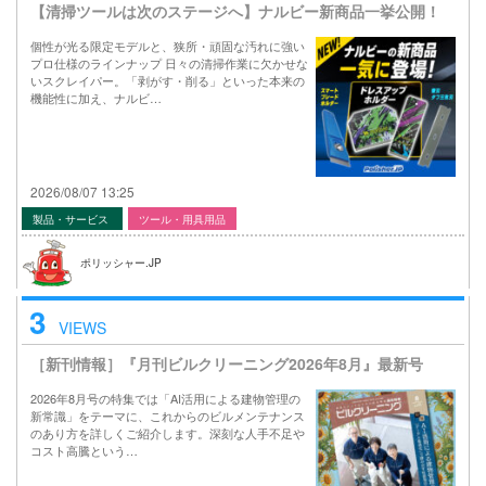
【清掃ツールは次のステージへ】ナルビー新商品一挙公開！
個性が光る限定モデルと、狭所・頑固な汚れに強い
プロ仕様のラインナップ 日々の清掃作業に欠かせな
いスクレイパー。「剥がす・削る」といった本来の
機能性に加え、ナルビ…
2026/08/07 13:25
製品・サービス
ツール・用具用品
ポリッシャー.JP
3
VIEWS
［新刊情報］『月刊ビルクリーニング2026年8月』最新号
2026年8月号の特集では「AI活用による建物管理の
新常識」をテーマに、これからのビルメンテナンス
のあり方を詳しくご紹介します。深刻な人手不足や
コスト高騰という…