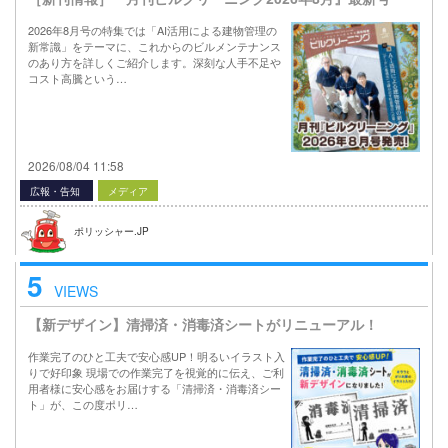
2026年8月号の特集では「AI活用による建物管理の
新常識」をテーマに、これからのビルメンテナンス
のあり方を詳しくご紹介します。深刻な人手不足や
コスト高騰という…
2026/08/04 11:58
広報・告知
メディア
ポリッシャー.JP
5
VIEWS
【新デザイン】清掃済・消毒済シートがリニューアル！
作業完了のひと工夫で安心感UP！明るいイラスト入
りで好印象 現場での作業完了を視覚的に伝え、ご利
用者様に安心感をお届けする「清掃済・消毒済シー
ト」が、この度ポリ…