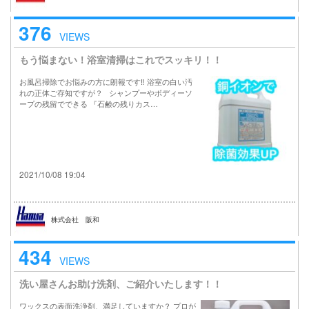
376
VIEWS
もう悩まない！浴室清掃はこれでスッキリ！！
お風呂掃除でお悩みの方に朗報です‼︎ 浴室の白い汚
れの正体ご存知ですが？ シャンプーやボディーソ
ープの残留でできる 『石鹸の残りカス…
2021/10/08 19:04
株式会社 阪和
434
VIEWS
洗い屋さんお助け洗剤、ご紹介いたします！！
ワックスの表面洗浄剤、満足していますか？ プロが