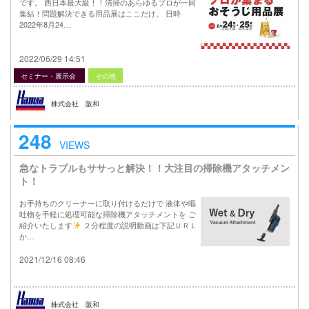
です。 西日本最大級！！清掃のあらゆるプロが一同
集結！問題解決できる用品展はここだけ。 日時
2022年8月24…
2022/06/29 14:51
セミナー・展示会
その他
株式会社 阪和
248
VIEWS
急なトラブルもササっと解決！！大注目の掃除機アタッチメン
ト！
お手持ちのクリーナーに取り付けるだけで 液体や嘔
吐物を手軽に処理可能な掃除機アタッチメントを ご
紹介いたします
２分程度の説明動画は下記ＵＲＬ
か…
2021/12/16 08:46
株式会社 阪和