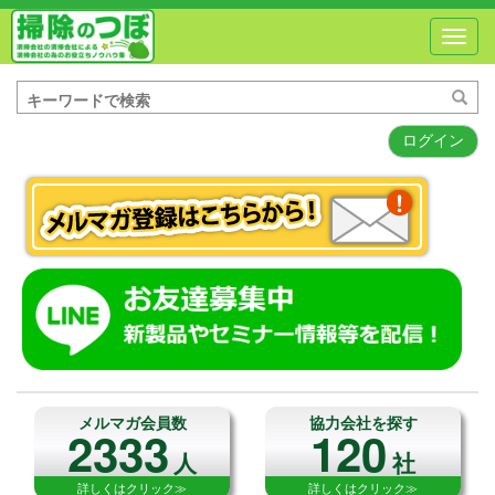
Toggl
navig
ログイン
メルマガ会員数
協力会社を探す
2333
120
人
社
詳しくはクリック≫
詳しくはクリック≫