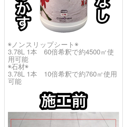
◉ノンスリップシート◉
3.78L 1本 60倍希釈で約4500㎡使
用可能
◉石材◉
3.78L 1本 10倍希釈で約760㎡使用
可能