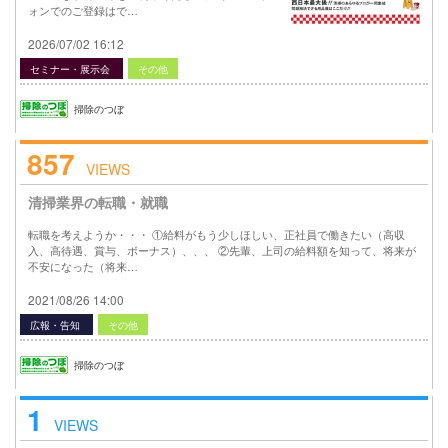
ォンでのご登録はで…
2026/07/02 16:12
セミナー・展示会
その他
掃除のつぼ
857
VIEWS
清掃業界の転職・就職
転職を考えようか・・・ ①給料がもう少しほしい、正社員で働きたい（高収
入、高待遇、賞与、ボーナス）、、、 ②先輩、上司の給料額を知って、将来が
不安になった（将来…
2021/08/26 14:00
広報・告知
その他
掃除のつぼ
1
VIEWS