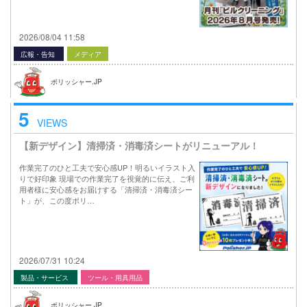
2026/08/04 11:58
広報・告知
メディア
ポリッシャー.JP
5
VIEWS
【新デザイン】清掃済・消毒済シートがリニューアル！
作業完了のひと工夫で安心感UP！明るいイラスト入
りで好印象 現場での作業完了を視覚的に伝え、ご利
用者様に安心感をお届けする「清掃済・消毒済シー
ト」が、この度ポリ…
2026/07/31 10:24
製品・サービス
ツール・用具用品
ポリッシャー.JP