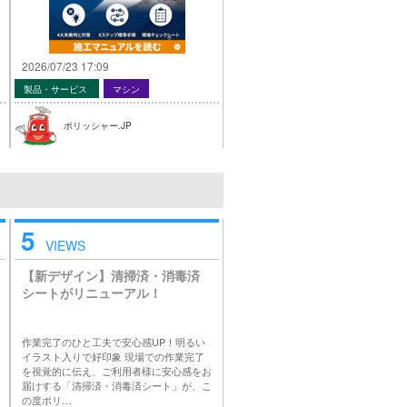
2026/07/23 17:09
製品・サービス
マシン
ポリッシャー.JP
5
VIEWS
【新デザイン】清掃済・消毒済
シートがリニューアル！
作業完了のひと工夫で安心感UP！明るい
イラスト入りで好印象 現場での作業完了
を視覚的に伝え、ご利用者様に安心感をお
届けする「清掃済・消毒済シート」が、こ
の度ポリ…