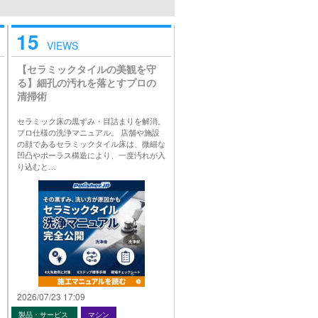
15
VIEWS
【セラミックタイルの美観を守
る】細孔の汚れを落とすプロの
清掃術
セラミック床の黒ずみ・目詰まりを解消。
プロ仕様の洗浄マニュアル。 店舗や施設
の顔であるセラミックタイル床は、微細な
凹凸やポーラス構造により、一度汚れが入
り込むと…
2026/07/23 17:09
製品・サービス
マシン