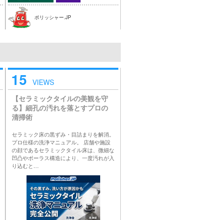
ポリッシャー.JP
15
VIEWS
【セラミックタイルの美観を守
る】細孔の汚れを落とすプロの
清掃術
セラミック床の黒ずみ・目詰まりを解消。
プロ仕様の洗浄マニュアル。 店舗や施設
の顔であるセラミックタイル床は、微細な
凹凸やポーラス構造により、一度汚れが入
り込むと…