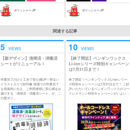
ポリッシャー.JP
ポリッシャー.JP
関連する記事
5
10
VIEWS
VIEWS
【新デザイン】清掃済・消毒済
【終了間近】ペンギンワックス
シートがリニューアル！
Li-ionシリーズ特別キャンペーン
は7月31日まで！
作業完了のひと工夫で安心感UP！明るい
終了間近！ペンギンワックスLi-ionシリー
イラスト入りで好印象 現場での作業完了
ズ特別キャンペーンは7月31日まで！ ご好
を視覚的に伝え、ご利用者様に安心感をお
評いただいているペンギンワックスのコー
届けする「清掃済・消毒済シート」が、こ
ドレスマシン特別キャンペーンがいよい…
の度ポリ…