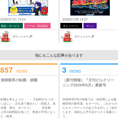
2026/07/31 10:24
2026/07/29 14:27
製品・サービス
ツール・用具用品
キャンペーン
マシン
ポリッシャー.JP
ポリッシャー.JP
他にもこんな記事があります
857
3
VIEWS
VIEWS
清掃業界の転職・就職
［新刊情報］『月刊ビルクリー
ニング2026年8月』最新号
転職を考えようか・・・ ①給料がもう少
2026年8月号の特集では「AI活用による建
しほしい、正社員で働きたい（高収入、高
物管理の新常識」をテーマに、これからの
待遇、賞与、ボーナス）、、、 ②先輩、
ビルメンテナンスのあり方を詳しくご紹介
上司の給料額を知って、将来が不安になっ
します。深刻な人手不足やコスト高騰とい
た（将来…
う…