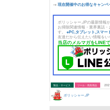
→
現在開催中のお得なキャンペ
ポリッシャー.JPの最新情報が
お掃除関連情報・業界裏話・
す。
※PC,タブレット,ス
友達だから伝えたい情報をい
当店のメルマガをLINE
202
製品・サービス
ツール・用具用品
ポリッシャー.JP