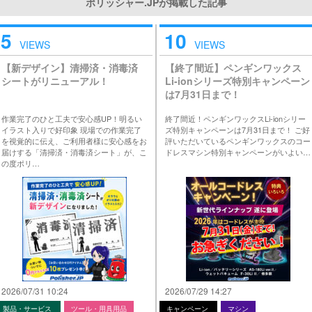
ポリッシャー.JPが掲載した記事
5
10
VIEWS
VIEWS
【新デザイン】清掃済・消毒済
【終了間近】ペンギンワックス
シートがリニューアル！
Li-ionシリーズ特別キャンペーン
は7月31日まで！
作業完了のひと工夫で安心感UP！明るい
終了間近！ペンギンワックスLi-ionシリー
イラスト入りで好印象 現場での作業完了
ズ特別キャンペーンは7月31日まで！ ご好
を視覚的に伝え、ご利用者様に安心感をお
評いただいているペンギンワックスのコー
届けする「清掃済・消毒済シート」が、こ
ドレスマシン特別キャンペーンがいよい…
の度ポリ…
2026/07/31 10:24
2026/07/29 14:27
製品・サービス
ツール・用具用品
キャンペーン
マシン