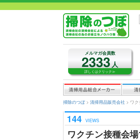
メルマガ会員数
2333
人
詳しくはクリック≫
掃除のつぼ
>
清掃用品販売会社
>
ワク
144
VIEWS
ワクチン接種会場