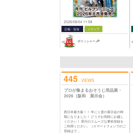
2026/08/04 11:58
広報・告知
メディア
ポリッシャー.JP
445
VIEWS
プロが集まるおそうじ用品展・
2026（阪和 展示会）
西日本最大級！！ 年に１度の展示会の時
期になりました！ どうぞお気軽にお越し
ください！ 受付のスムーズな事前登録を
ご利用ください。（スマートフォンでのご
登録はで…