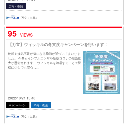
広報・告知
万立（白馬）
95
VIEWS
【万立】ウィッキルの冬支度キャンペーンを行います！
乾燥や換気不足が気になる季節が近づいてまいりま
した。 今冬もインフルエンザや新型コロナの感染拡
大が懸念されます。 ウィッキルを噴霧することで皆
様に少しでも安心し…
2022/10/21 13:40
キャンペーン
消毒・衛生
万立（白馬）