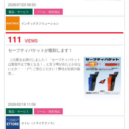
2026/07/23 09:30
製品・サービス
ツール・用具用品
インテックスソリューション
111
VIEWS
セーフティバケットが復刻します！
ご心配をお掛けしました！ 「セーフティバケット
は製造中止で無くなる！」と言う噂が出たとか出な
いとか・・・(^^; ご安心ください！弊社が以前の販
売…
2026/02/18 11:06
製品・サービス
ツール・用具用品
エトレ（トライテクノス）