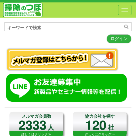
Toggl
navig
ログイン
メルマガ会員数
協力会社を探す
2333
120
人
社
詳しくはクリック≫
詳しくはクリック≫