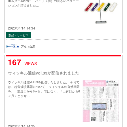
ホルダー43cmに、 パイプ（柄）の長さのバリエー
ションが増えました…
2023/04/14 14:34
製品・サービス
万立（白馬）
167
VIEWS
ウィッキル通信vol.33が配信されました
ウィッキル通信Vol.33を配信いたしました。 今号で
は、超音波噴霧器について、ウィッキルの有効期限
を、「製造日から6ヶ月」ではなく、「出荷日から6
ヶ月」とさせ…
2023/04/14 14:25