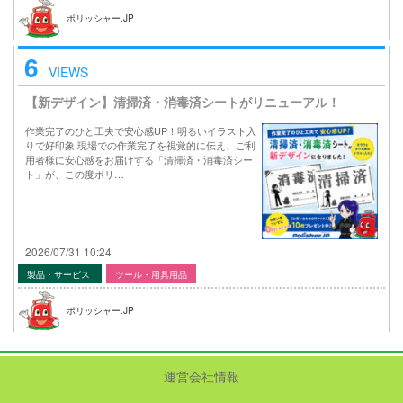
ポリッシャー.JP
6
VIEWS
【新デザイン】清掃済・消毒済シートがリニューアル！
作業完了のひと工夫で安心感UP！明るいイラスト入
りで好印象 現場での作業完了を視覚的に伝え、ご利
用者様に安心感をお届けする「清掃済・消毒済シー
ト」が、この度ポリ…
2026/07/31 10:24
製品・サービス
ツール・用具用品
ポリッシャー.JP
運営会社情報