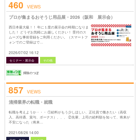
460
VIEWS
プロが集まるおそうじ用品展・2026（阪和 展示会）
西日本最大級！！ 年に１度の展示会の時期になりま
した！ どうぞお気軽にお越しください！ 受付のス
ムーズな事前登録をご利用ください。（スマートフ
ォンでのご登録はで…
2026/07/02 16:12
セミナー・展示会
その他
掃除のつぼ
857
VIEWS
清掃業界の転職・就職
転職を考えようか・・・ ①給料がもう少しほしい、正社員で働きたい（高収
入、高待遇、賞与、ボーナス）、、、 ②先輩、上司の給料額を知って、将来が
不安になった（将来…
2021/08/26 14:00