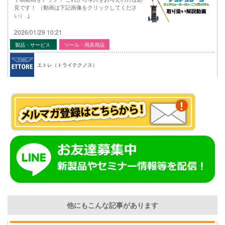
見です！ （動画は下記画像をクリックしてくださ
い） ↓
2026/01/29 10:21
製品・サービス
ツール・用具用品
エトレ（トライテクノス）
他にもこんな記事があります