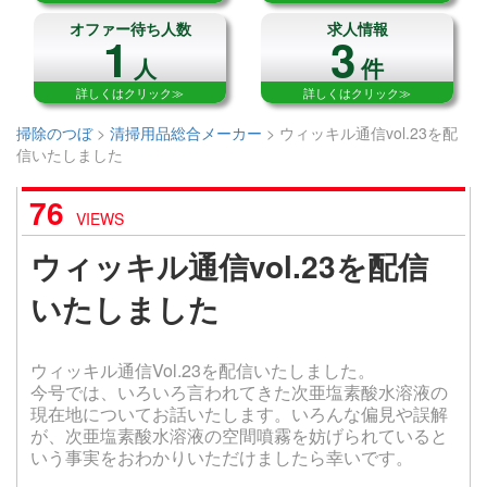
オファー待ち人数
求人情報
1
3
人
件
詳しくはクリック≫
詳しくはクリック≫
掃除のつぼ
>
清掃用品総合メーカー
>
ウィッキル通信vol.23を配
信いたしました
76
VIEWS
ウィッキル通信vol.23を配信
いたしました
ウィッキル通信Vol.23を配信いたしました。
今号では、いろいろ言われてきた次亜塩素酸水溶液の
現在地についてお話いたします。いろんな偏見や誤解
が、次亜塩素酸水溶液の空間噴霧を妨げられていると
いう事実をおわかりいただけましたら幸いです。