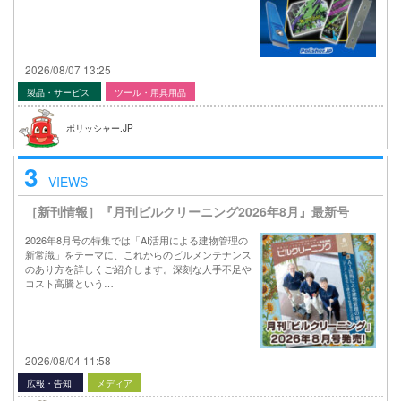
2026/08/07 13:25
製品・サービス
ツール・用具用品
ポリッシャー.JP
3
VIEWS
［新刊情報］『月刊ビルクリーニング2026年8月』最新号
2026年8月号の特集では「AI活用による建物管理の
新常識」をテーマに、これからのビルメンテナンス
のあり方を詳しくご紹介します。深刻な人手不足や
コスト高騰という…
2026/08/04 11:58
広報・告知
メディア