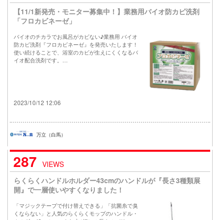
【11/1新発売・モニター募集中！】業務用バイオ防カビ洗剤
「フロカビネーゼ」
バイオのチカラでお風呂がカビない♪業務用 バイオ
防カビ洗剤『フロカビネーゼ』を発売いたします！
使い続けることで、浴室のカビが生えにくくなるバ
イオ配合洗剤です。…
2023/10/12 12:06
万立（白馬）
287
VIEWS
らくらくハンドルホルダー43cmのハンドルが『長さ3種類展
開』で一層使いやすくなりました！
「マジックテープで付け替えできる」「抗菌糸で臭
くならない」と人気のらくらくモップのハンドル・