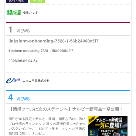
広報・告知
その他
掃除のつぼ
1
VIEWS
linksfarm-onboarding-7528-1-56b24968c5f7
linksfarm-onboarding-7528-1-56b24968c5f7
2026/08/09 04:54
エタニ産業株式会社
4
VIEWS
【清掃ツールは次のステージへ】ナルビー新商品一挙公開！
個性が光る限定モデルと、狭所・頑固な汚れに強い
プロ仕様のラインナップ 日々の清掃作業に欠かせな
いスクレイパー。「剥がす・削る」といった本来の
機能性に加え、ナルビ…