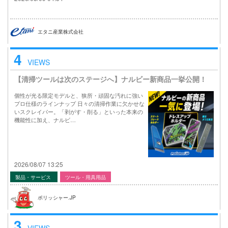
エタニ産業株式会社
4
VIEWS
【清掃ツールは次のステージへ】ナルビー新商品一挙公開！
個性が光る限定モデルと、狭所・頑固な汚れに強い
プロ仕様のラインナップ 日々の清掃作業に欠かせな
いスクレイパー。「剥がす・削る」といった本来の
機能性に加え、ナルビ…
2026/08/07 13:25
製品・サービス
ツール・用具用品
ポリッシャー.JP
3
VIEWS