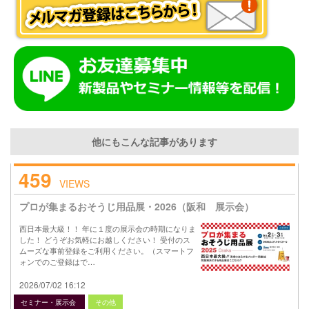
他にもこんな記事があります
459
VIEWS
プロが集まるおそうじ用品展・2026（阪和 展示会）
西日本最大級！！ 年に１度の展示会の時期になりま
した！ どうぞお気軽にお越しください！ 受付のス
ムーズな事前登録をご利用ください。（スマートフ
ォンでのご登録はで…
2026/07/02 16:12
セミナー・展示会
その他