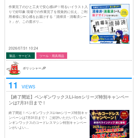
作業完了のひと工夫で安心感UP！明るいイラスト入
りで好印象 現場での作業完了を視覚的に伝え、ご利
用者様に安心感をお届けする「清掃済・消毒済シー
ト」が、この度ポリ…
2026/07/31 10:24
製品・サービス
ツール・用具用品
ポリッシャー.JP
11
VIEWS
【終了間近】ペンギンワックスLi-ionシリーズ特別キャンペー
ンは7月31日まで！
終了間近！ペンギンワックスLi-ionシリーズ特別キャ
ンペーンは7月31日まで！ ご好評いただいているペ
ンギンワックスのコードレスマシン特別キャンペー
ンがいよい…