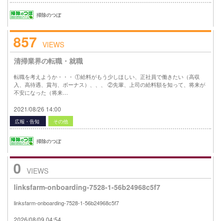
掃除のつぼ
857
VIEWS
清掃業界の転職・就職
転職を考えようか・・・ ①給料がもう少しほしい、正社員で働きたい（高収
入、高待遇、賞与、ボーナス）、、、 ②先輩、上司の給料額を知って、将来が
不安になった（将来…
2021/08/26 14:00
広報・告知
その他
掃除のつぼ
0
VIEWS
linksfarm-onboarding-7528-1-56b24968c5f7
linksfarm-onboarding-7528-1-56b24968c5f7
2026/08/09 04:54