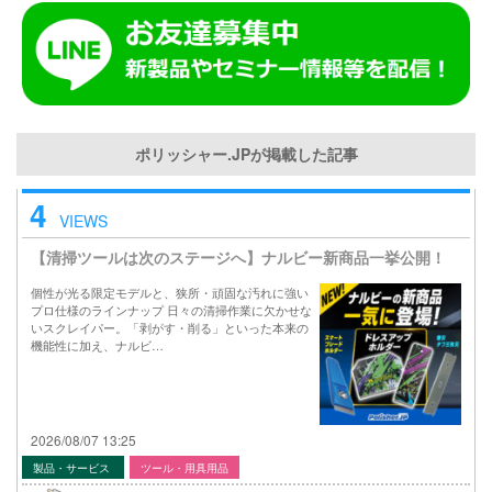
ポリッシャー.JPが掲載した記事
4
VIEWS
【清掃ツールは次のステージへ】ナルビー新商品一挙公開！
個性が光る限定モデルと、狭所・頑固な汚れに強い
プロ仕様のラインナップ 日々の清掃作業に欠かせな
いスクレイパー。「剥がす・削る」といった本来の
機能性に加え、ナルビ…
2026/08/07 13:25
製品・サービス
ツール・用具用品