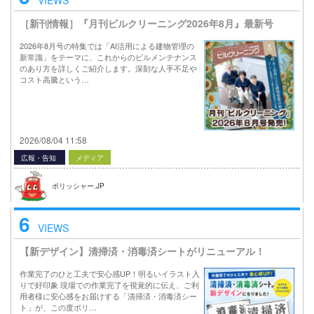
［新刊情報］『月刊ビルクリーニング2026年8月』最新号
2026年8月号の特集では「AI活用による建物管理の
新常識」をテーマに、これからのビルメンテナンス
のあり方を詳しくご紹介します。深刻な人手不足や
コスト高騰という…
2026/08/04 11:58
広報・告知
メディア
ポリッシャー.JP
6
VIEWS
【新デザイン】清掃済・消毒済シートがリニューアル！
作業完了のひと工夫で安心感UP！明るいイラスト入
りで好印象 現場での作業完了を視覚的に伝え、ご利
用者様に安心感をお届けする「清掃済・消毒済シー
ト」が、この度ポリ…