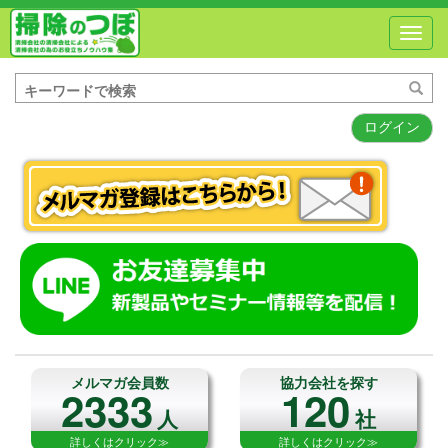
Toggl
navig
ログイン
メルマガ会員数
協力会社を探す
2333
120
人
社
詳しくはクリック≫
詳しくはクリック≫