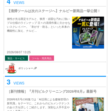
4
VIEWS
【清掃ツールは次のステージへ】ナルビー新商品一挙公開！
個性が光る限定モデルと、狭所・頑固な汚れに強い
プロ仕様のラインナップ 日々の清掃作業に欠かせな
いスクレイパー。「剥がす・削る」といった本来の
機能性に加え、ナルビ…
2026/08/07 13:25
製品・サービス
ツール・用具用品
ポリッシャー.JP
3
VIEWS
［新刊情報］『月刊ビルクリーニング2026年8月』最新号
2026年8月号の特集では「AI活用による建物管理の
新常識」をテーマに、これからのビルメンテナンス
のあり方を詳しくご紹介します。深刻な人手不足や
コスト高騰という…