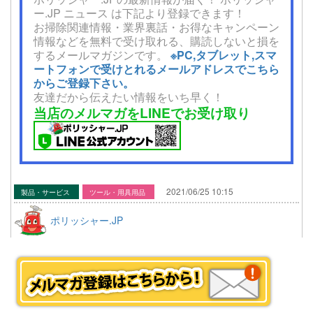
ー.JP ニュース は下記より登録できます！
お掃除関連情報・業界裏話・お得なキャンペーン
情報などを無料で受け取れる、購読しないと損を
するメールマガジンです。
※PC,タブレット,スマ
ートフォンで受けとれるメールアドレスでこちら
からご登録下さい。
友達だから伝えたい情報をいち早く！
当店のメルマガをLINEでお受け取り
2021/06/25 10:15
製品・サービス
ツール・用具用品
ポリッシャー.JP