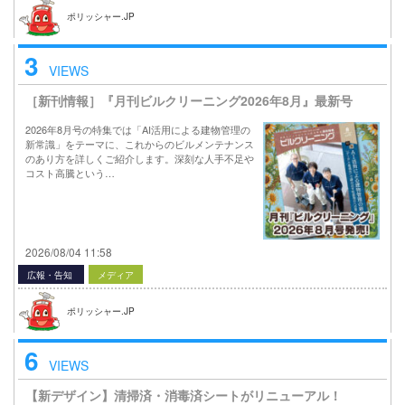
ポリッシャー.JP
3
VIEWS
［新刊情報］『月刊ビルクリーニング2026年8月』最新号
2026年8月号の特集では「AI活用による建物管理の
新常識」をテーマに、これからのビルメンテナンス
のあり方を詳しくご紹介します。深刻な人手不足や
コスト高騰という…
2026/08/04 11:58
広報・告知
メディア
ポリッシャー.JP
6
VIEWS
【新デザイン】清掃済・消毒済シートがリニューアル！