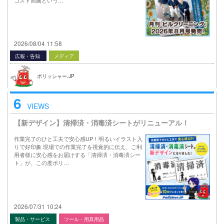
2026/08/04 11:58
広報・告知
メディア
ポリッシャー.JP
6
VIEWS
【新デザイン】清掃済・消毒済シートがリニューアル！
作業完了のひと工夫で安心感UP！明るいイラスト入
りで好印象 現場での作業完了を視覚的に伝え、ご利
用者様に安心感をお届けする「清掃済・消毒済シー
ト」が、この度ポリ…
2026/07/31 10:24
製品・サービス
ツール・用具用品