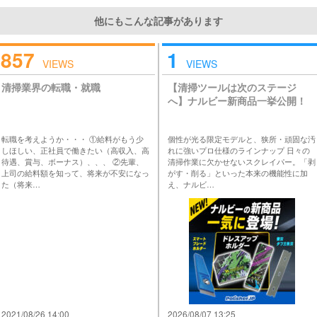
他にもこんな記事があります
857
1
VIEWS
VIEWS
清掃業界の転職・就職
【清掃ツールは次のステージ
へ】ナルビー新商品一挙公開！
転職を考えようか・・・ ①給料がもう少
個性が光る限定モデルと、狭所・頑固な汚
しほしい、正社員で働きたい（高収入、高
れに強いプロ仕様のラインナップ 日々の
待遇、賞与、ボーナス）、、、 ②先輩、
清掃作業に欠かせないスクレイパー。「剥
上司の給料額を知って、将来が不安になっ
がす・削る」といった本来の機能性に加
た（将来…
え、ナルビ…
2021/08/26 14:00
2026/08/07 13:25