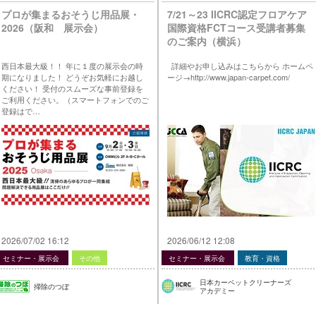
プロが集まるおそうじ用品展・
7/21～23 IICRC認定フロアケア
2026（阪和 展示会）
国際資格FCTコース受講者募集
のご案内（横浜）
西日本最大級！！ 年に１度の展示会の時
詳細やお申し込みはこちらから ホームペ
期になりました！ どうぞお気軽にお越し
ージ→http://www.japan-carpet.com/
ください！ 受付のスムーズな事前登録を
ご利用ください。（スマートフォンでのご
登録はで…
2026/07/02 16:12
2026/06/12 12:08
セミナー・展示会
その他
セミナー・展示会
教育・資格
日本カーペットクリーナーズ
掃除のつぼ
アカデミー