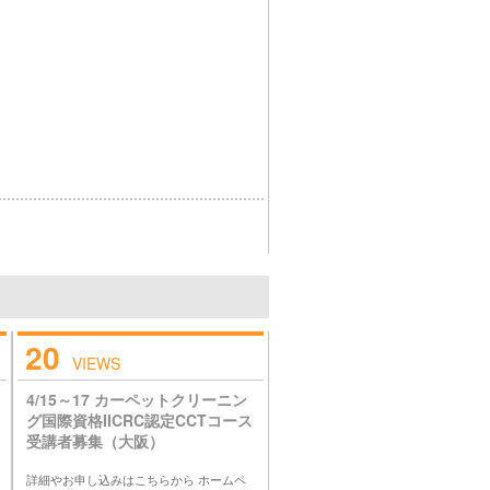
20
VIEWS
4/15～17 カーペットクリーニン
グ国際資格IICRC認定CCTコース
受講者募集（大阪）
詳細やお申し込みはこちらから ホームペ