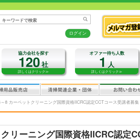
ログイン
協力会社を探す
オファー待ち人数
120
1
社
人
詳しくはクリック≫
詳しくはクリック≫
/6～8 カーペットクリーニング国際資格IICRC認定CCTコース受講者募
ットクリーニング国際資格IICRC認定