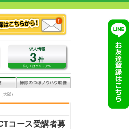
求人情報
3
件
詳しくはクリック≫
集（大阪）
CCTコース受講者募