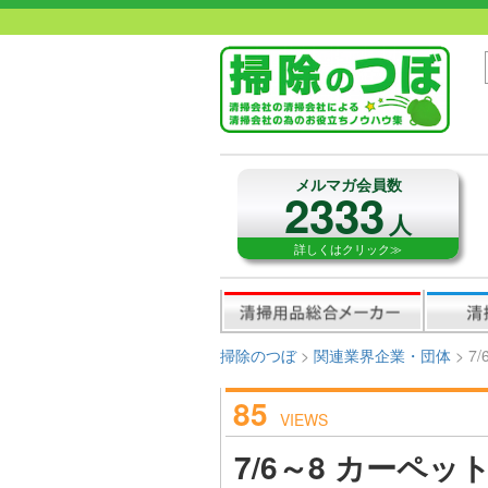
メルマガ会員数
2333
人
詳しくはクリック≫
掃除のつぼ
>
関連業界企業・団体
>
7
85
VIEWS
7/6～8 カーペ