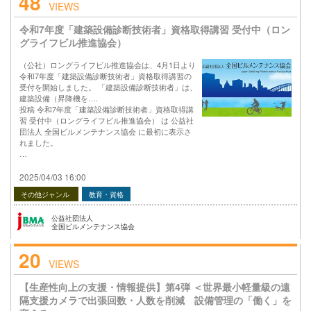
48
VIEWS
令和7年度「建築設備診断技術者」資格取得講習 受付中（ロン
グライフビル推進協会）
（公社）ロングライフビル推進協会は、4月1日より
令和7年度「建築設備診断技術者」資格取得講習の
受付を開始しました。 「建築設備診断技術者」は、
建築設備（昇降機を….
投稿 令和7年度「建築設備診断技術者」資格取得講
習 受付中（ロングライフビル推進協会） は 公益社
団法人 全国ビルメンテナンス協会 に最初に表示さ
れました。
…
2025/04/03 16:00
その他ジャンル
教育・資格
公益社団法人
全国ビルメンテナンス協会
20
VIEWS
【生産性向上の支援・情報提供】第4弾 ＜世界最小軽量級の遠
隔支援カメラで出張回数・人数を削減 設備管理の「働く」を