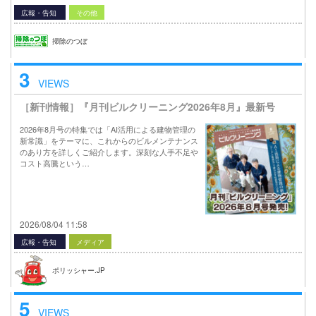
広報・告知
その他
掃除のつぼ
3
VIEWS
［新刊情報］『月刊ビルクリーニング2026年8月』最新号
2026年8月号の特集では「AI活用による建物管理の
新常識」をテーマに、これからのビルメンテナンス
のあり方を詳しくご紹介します。深刻な人手不足や
コスト高騰という…
2026/08/04 11:58
広報・告知
メディア
ポリッシャー.JP
5
VIEWS