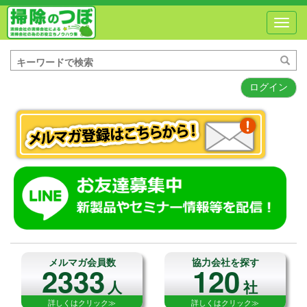
Toggl
navig
ログイン
メルマガ会員数
協力会社を探す
2333
120
人
社
詳しくはクリック≫
詳しくはクリック≫