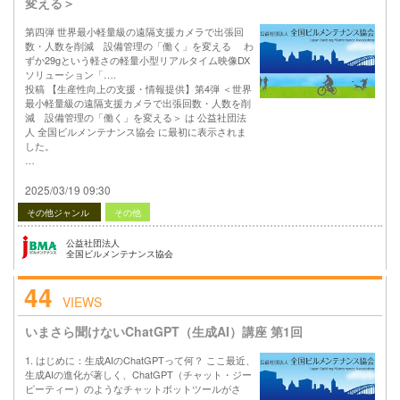
変える＞
第四弾 世界最小軽量級の遠隔支援カメラで出張回
数・人数を削減 設備管理の「働く」を変える わ
ずか29gという軽さの軽量小型リアルタイム映像DX
ソリューション「….
投稿 【生産性向上の支援・情報提供】第4弾 ＜世界
最小軽量級の遠隔支援カメラで出張回数・人数を削
減 設備管理の「働く」を変える＞ は 公益社団法
人 全国ビルメンテナンス協会 に最初に表示されま
した。
…
2025/03/19 09:30
その他ジャンル
その他
公益社団法人
全国ビルメンテナンス協会
44
VIEWS
いまさら聞けないChatGPT（生成AI）講座 第1回
1. はじめに：生成AIのChatGPTって何？ ここ最近、
生成AIの進化が著しく、ChatGPT（チャット・ジー
ピーティー）のようなチャットボットツールがさ