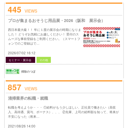
445
VIEWS
プロが集まるおそうじ用品展・2026（阪和 展示会）
西日本最大級！！ 年に１度の展示会の時期になりま
した！ どうぞお気軽にお越しください！ 受付のス
ムーズな事前登録をご利用ください。（スマートフ
ォンでのご登録はで…
2026/07/02 16:12
セミナー・展示会
その他
掃除のつぼ
857
VIEWS
清掃業界の転職・就職
転職を考えようか・・・ ①給料がもう少しほしい、正社員で働きたい（高収
入、高待遇、賞与、ボーナス）、、、 ②先輩、上司の給料額を知って、将来が
不安になった（将来…
2021/08/26 14:00