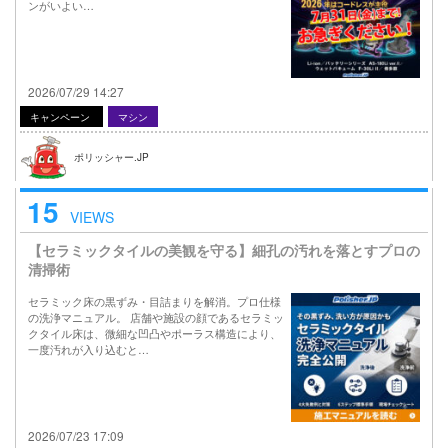
ンがいよい…
2026/07/29 14:27
キャンペーン
マシン
ポリッシャー.JP
15
VIEWS
【セラミックタイルの美観を守る】細孔の汚れを落とすプロの
清掃術
セラミック床の黒ずみ・目詰まりを解消。プロ仕様
の洗浄マニュアル。 店舗や施設の顔であるセラミッ
クタイル床は、微細な凹凸やポーラス構造により、
一度汚れが入り込むと…
2026/07/23 17:09