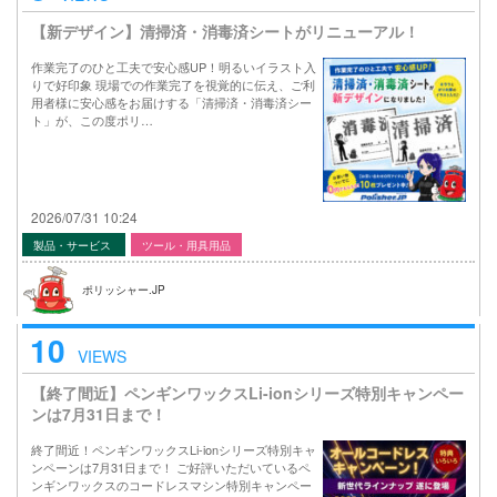
【新デザイン】清掃済・消毒済シートがリニューアル！
作業完了のひと工夫で安心感UP！明るいイラスト入
りで好印象 現場での作業完了を視覚的に伝え、ご利
用者様に安心感をお届けする「清掃済・消毒済シー
ト」が、この度ポリ…
2026/07/31 10:24
製品・サービス
ツール・用具用品
ポリッシャー.JP
10
VIEWS
【終了間近】ペンギンワックスLi-ionシリーズ特別キャンペー
ンは7月31日まで！
終了間近！ペンギンワックスLi-ionシリーズ特別キャ
ンペーンは7月31日まで！ ご好評いただいているペ
ンギンワックスのコードレスマシン特別キャンペー