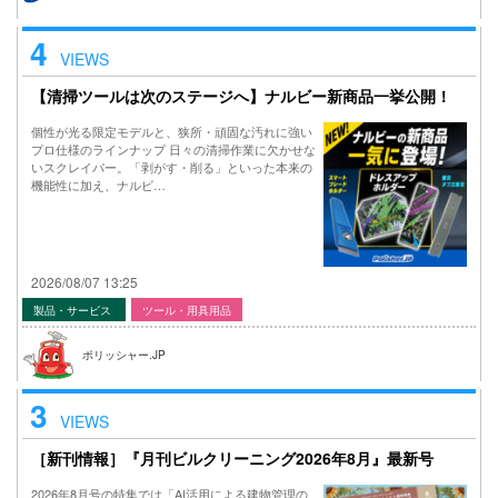
4
VIEWS
【清掃ツールは次のステージへ】ナルビー新商品一挙公開！
個性が光る限定モデルと、狭所・頑固な汚れに強い
プロ仕様のラインナップ 日々の清掃作業に欠かせな
いスクレイパー。「剥がす・削る」といった本来の
機能性に加え、ナルビ…
2026/08/07 13:25
製品・サービス
ツール・用具用品
ポリッシャー.JP
3
VIEWS
［新刊情報］『月刊ビルクリーニング2026年8月』最新号
2026年8月号の特集では「AI活用による建物管理の