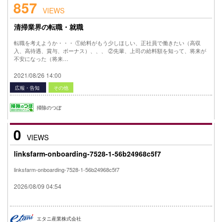
857
VIEWS
清掃業界の転職・就職
転職を考えようか・・・ ①給料がもう少しほしい、正社員で働きたい（高収
入、高待遇、賞与、ボーナス）、、、 ②先輩、上司の給料額を知って、将来が
不安になった（将来…
2021/08/26 14:00
広報・告知
その他
掃除のつぼ
0
VIEWS
linksfarm-onboarding-7528-1-56b24968c5f7
linksfarm-onboarding-7528-1-56b24968c5f7
2026/08/09 04:54
エタニ産業株式会社