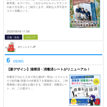
新常識」をテーマに、これからのビルメンテナンス
のあり方を詳しくご紹介します。深刻な人手不足や
コスト高騰という…
2026/08/04 11:58
広報・告知
メディア
ポリッシャー.JP
6
VIEWS
【新デザイン】清掃済・消毒済シートがリニューアル！
作業完了のひと工夫で安心感UP！明るいイラスト入
りで好印象 現場での作業完了を視覚的に伝え、ご利
用者様に安心感をお届けする「清掃済・消毒済シー
ト」が、この度ポリ…