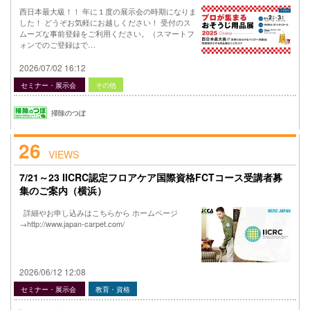
西日本最大級！！ 年に１度の展示会の時期になりま
した！ どうぞお気軽にお越しください！ 受付のス
ムーズな事前登録をご利用ください。（スマートフ
ォンでのご登録はで…
2026/07/02 16:12
セミナー・展示会
その他
掃除のつぼ
26
VIEWS
7/21～23 IICRC認定フロアケア国際資格FCTコース受講者募
集のご案内（横浜）
詳細やお申し込みはこちらから ホームページ
→http://www.japan-carpet.com/
2026/06/12 12:08
セミナー・展示会
教育・資格