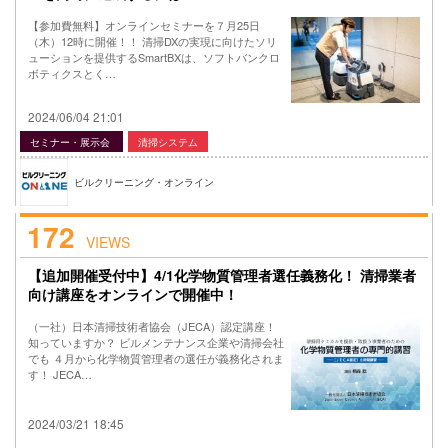
【参加費無料】オンラインセミナーを７月25日
（木）12時に開催！！ 清掃DXの実現に向けたソリ
ューションを提供するSmartBXは、ソフトバンクロ
ボティクスとく…
2024/06/04 21:01
セミナー・展示会
清掃システム
ビルクリーニング・オンライン
172
VIEWS
【追加開催受付中】4/1化学物質管理者選任義務化！ 清掃業者
向け講座をオンラインで開催中！
（一社）日本清掃技術者協会（JECA）認定講座！
知っていますか？ ビルメンテナンス企業や清掃会社
でも ４月から化学物質管理者の選任が義務化されま
す！ JECA…
2024/03/21 18:45