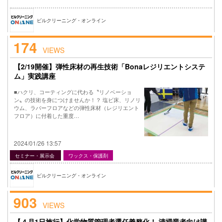
ビルクリーニング・オンライン
174
VIEWS
【2/19開催】弾性床材の再生技術「Bonaレジリエントシステ
ム」実践講座
■ハクリ、コーティングに代わる〝リノベーショ
ン〟の技術を身につけませんか！？ 塩ビ床、リノリ
ウム、ラバーフロアなどの弾性床材（レジリエント
フロア）に付着した重度…
2024/01/26 13:57
セミナー・展示会
ワックス・保護剤
ビルクリーニング・オンライン
903
VIEWS
【４月1日施行】化学物質管理者選任義務化！ 清掃業者向け講