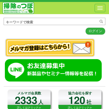
Toggl
navig
ログイン
メルマガ会員数
協力会社を探す
2333
120
人
社
詳しくはクリック≫
詳しくはクリック≫