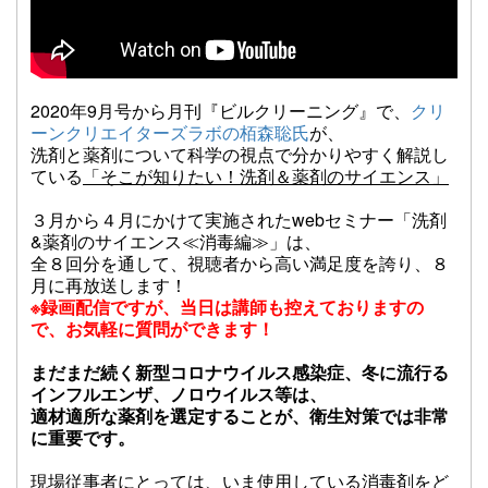
2020年9月号から月刊『ビルクリーニング』で、
クリ
ーンクリエイターズラボの栢森聡氏
が、
洗剤と薬剤について科学の視点で分かりやすく解説し
ている
「そこが知りたい！洗剤＆薬剤のサイエンス」
３月から４月にかけて実施されたwebセミナー「洗剤
&薬剤のサイエンス≪消毒編≫」は、
全８回分を通して、視聴者から高い満足度を誇り、８
月に再放送します！
※録画配信ですが、当日は講師も控えておりますの
で、お気軽に質問ができます！
まだまだ続く新型コロナウイルス感染症、冬に流行る
インフルエンザ、ノロウイルス等は、
適材​適所な薬剤を選定することが、衛生対策では非常
に重要です。
現場従事者にとっては、いま使用している消毒剤をど