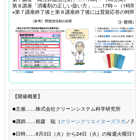
第８講座「消毒剤の正しい扱い方」……17時～（1時間
※第７講座終了後と第８講座終了後には質疑応答の時間
【開催概要】
■主催……株式会社クリーンシステム科学研究所
■講師……栢森 聡（
クリーンクリエイターズラボ
／月
■日時……8月3日（火）から24日（火）の毎週火曜日16