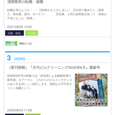
清掃業界の転職・就職
転職を考えようか・・・ ①給料がもう少しほしい、正社員で働きたい（高収
入、高待遇、賞与、ボーナス）、、、 ②先輩、上司の給料額を知って、将来が
不安になった（将来…
2021/08/26 14:00
広報・告知
その他
掃除のつぼ
3
VIEWS
［新刊情報］『月刊ビルクリーニング2026年8月』最新号
2026年8月号の特集では「AI活用による建物管理の
新常識」をテーマに、これからのビルメンテナンス
のあり方を詳しくご紹介します。深刻な人手不足や
コスト高騰という…
2026/08/04 11:58