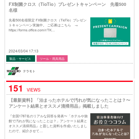
FX制菌クロス（TioTio）プレゼントキャンペーン 先着500
名様
先着500名様限定 FX制菌クロス（TioTio）プレゼン
トキャンペーン実施中。 ご応募はこちら →
https://forms.office.com/r/TK…
2024/03/04 17:13
製品・サービス
ツール・用具用品
テラモト
151
VIEWS
【最新資料】「泊まったホテルで汚れが気になったことは？〜
アンケート結果とオススメ清掃用品」掲載しました
『全国1787名のリアルな回答を発表〜「ホテルや旅
館で汚れが気になったことは？」アンケート結果と
オススメ清掃用品』と題した資料を作成いたしまし
たので、紹介させて…