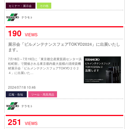
セミナー・展示会
その他
テラモト
190
VIEWS
展示会「ビルメンテナンスフェアTOKYO2024」に出展いたし
ます。
7月18日～7月19日に「東京都立産業貿易センター浜
松町館」で開催される東京都内最大規模の清掃資機
材展示会「ビルメンテナンスフェアTOKYO２０２
４」に出展いた…
2024/07/18 10:46
広報・告知
ツール・用具用品
テラモト
251
VIEWS