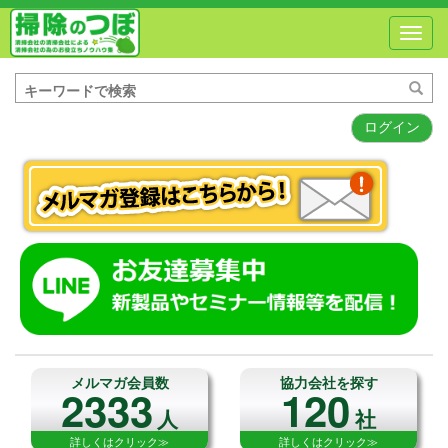
Toggl
navig
ログイン
メルマガ会員数
協力会社を探す
2333
120
人
社
詳しくはクリック≫
詳しくはクリック≫