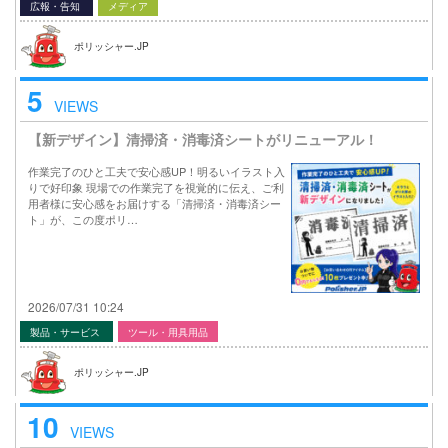
広報・告知
メディア
ポリッシャー.JP
5
VIEWS
【新デザイン】清掃済・消毒済シートがリニューアル！
作業完了のひと工夫で安心感UP！明るいイラスト入
りで好印象 現場での作業完了を視覚的に伝え、ご利
用者様に安心感をお届けする「清掃済・消毒済シー
ト」が、この度ポリ…
2026/07/31 10:24
製品・サービス
ツール・用具用品
ポリッシャー.JP
10
VIEWS