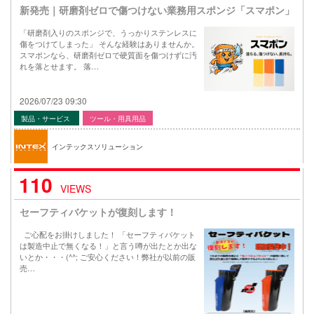
新発売｜研磨剤ゼロで傷つけない業務用スポンジ「スマポン」
「研磨剤入りのスポンジで、うっかりステンレスに
傷をつけてしまった」 そんな経験はありませんか。
スマポンなら、研磨剤ゼロで硬質面を傷つけずに汚
れを落とせます。 落…
2026/07/23 09:30
製品・サービス
ツール・用具用品
インテックスソリューション
110
VIEWS
セーフティバケットが復刻します！
ご心配をお掛けしました！ 「セーフティバケット
は製造中止で無くなる！」と言う噂が出たとか出な
いとか・・・(^^; ご安心ください！弊社が以前の販
売…