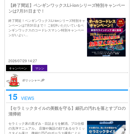
【終了間近】ペンギンワックスLi-ionシリーズ特別キャンペー
ンは7月31日まで！
終了間近！ペンギンワックスLi-ionシリーズ特別キャ
ンペーンは7月31日まで！ ご好評いただいているペ
ンギンワックスのコードレスマシン特別キャンペー
ンがいよい…
2026/07/29 14:27
キャンペーン
マシン
ポリッシャー.JP
15
VIEWS
【セラミックタイルの美観を守る】細孔の汚れを落とすプロの
清掃術
セラミック床の黒ずみ・目詰まりを解消。プロ仕様
の洗浄マニュアル。 店舗や施設の顔であるセラミッ
クタイル床は、微細な凹凸やポーラス構造により、