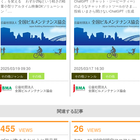
く」を変える わずか29gという軽さの軽
ChatGPT（チャット・ジーピーティー）
量小型リアルタイム映像DXソリューショ
のようなチャットボットツールがさま….
ン「….
投稿 いまさら聞けないChatGPT（生成
投稿 【生産性向上の支援・情報提供】第4
AI）講座 第1回 は 公益社団法人 全国ビル
弾 ＜世界最小軽量級の遠隔支援カメラで
メンテナンス協会 に最初に表示されまし
出張回数・人数を削減 設備管理の「働
た。
く」を変える＞ は 公益社団法人 全国ビル
…
メンテナンス協会 に最初に表示されまし
た。
…
2025/03/19 09:30
2025/03/17 16:30
その他ジャンル
その他
その他ジャンル
その他
公益社団法人
公益社団法人
全国ビルメンテナンス協会
全国ビルメンテナンス協会
関連する記事
455
26
VIEWS
VIEWS