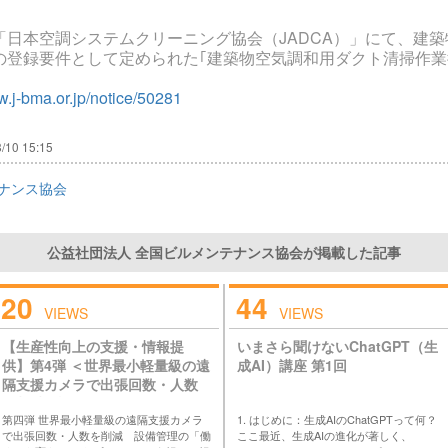
日本空調システムクリーニング協会（JADCA）」にて、建築
の登録要件として定められた｢建築物空気調和用ダクト清掃作業
w.j-bma.or.jp/notice/50281
/10 15:15
ナンス協会
公益社団法人 全国ビルメンテナンス協会が掲載した記事
20
44
VIEWS
VIEWS
【生産性向上の支援・情報提
いまさら聞けないChatGPT（生
供】第4弾 ＜世界最小軽量級の遠
成AI）講座 第1回
隔支援カメラで出張回数・人数
を削減 設備管理の「働く」を
第四弾 世界最小軽量級の遠隔支援カメラ
1. はじめに：生成AIのChatGPTって何？
変える＞
で出張回数・人数を削減 設備管理の「働
ここ最近、生成AIの進化が著しく、