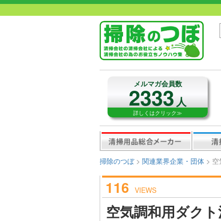
メルマガ会員数
2333
人
詳しくはクリック≫
掃除のつぼ
>
関連業界企業・団体
>
空
116
VIEWS
空気調和用ダクト