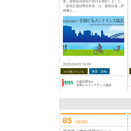
者」資格取得講習の受付を開始しました。
「建築設備診断技術者」は、建築設備（昇
降機を….
投稿 令和7年度「建築設備診断技術者」資
格取得講習 受付中（ロングライフビル推
進協会） は 公益社団法人 全国ビルメンテ
ナンス協会 に最初に表示されました。
…
2025/04/03 16:00
その他ジャンル
教育・資格
公益社団法人
全国ビルメンテナンス協会
85
VIEWS