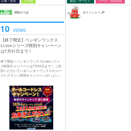
広報・告知
その他
製品・サービス
ツール・用具用品
掃除のつぼ
ポリッシャー.JP
10
VIEWS
【終了間近】ペンギンワックス
Li-ionシリーズ特別キャンペーン
は7月31日まで！
終了間近！ペンギンワックスLi-ionシリー
ズ特別キャンペーンは7月31日まで！ ご好
評いただいているペンギンワックスのコー
ドレスマシン特別キャンペーンがいよい…