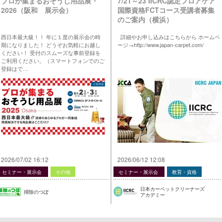
プロが集まるおそうじ用品展・
7/21～23 IICRC認定フロアケア
2026（阪和 展示会）
国際資格FCTコース受講者募集
のご案内（横浜）
西日本最大級！！ 年に１度の展示会の時
詳細やお申し込みはこちらから ホームペ
期になりました！ どうぞお気軽にお越し
ージ→http://www.japan-carpet.com/
ください！ 受付のスムーズな事前登録を
ご利用ください。（スマートフォンでのご
登録はで…
2026/07/02 16:12
2026/06/12 12:08
セミナー・展示会
その他
セミナー・展示会
教育・資格
日本カーペットクリーナーズ
掃除のつぼ
アカデミー