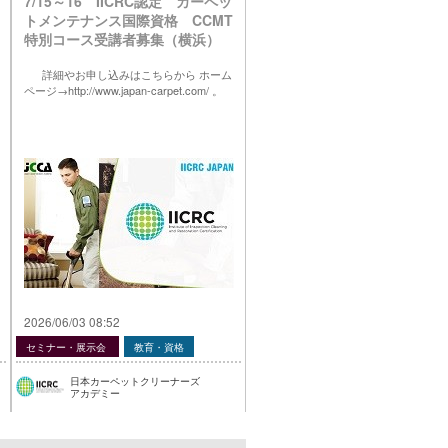
7/15～16 IICRC認定 カーペッ
トメンテナンス国際資格 CCMT
特別コース受講者募集（横浜）
詳細やお申し込みはこちらから ホーム
ページ→http://www.japan-carpet.com/ 。
2026/06/03 08:52
セミナー・展示会
教育・資格
日本カーペットクリーナーズ
アカデミー