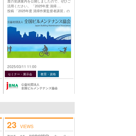
度の受講案内を公開しましたので、ぜひご
活用ください。 「2025年度 清掃….
投稿 「2025年度 清掃作業監督者講習」の
ご案内 は 公益社団法人 全国ビルメンテナ
ンス協会 に最初に表示されました。
…
2025/03/11 11:00
セミナー・展示会
教育・資格
公益社団法人
全国ビルメンテナンス協会
23
VIEWS