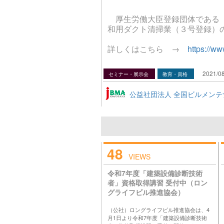
厚生労働大臣登録団体である「
和用ダクト清掃業（３号登録）
詳しくはこちら →
https://ww
2021/08
セミナー・展示会
教育・資格
公益社団法人 全国ビルメンテ
48
VIEWS
令和7年度「建築設備診断技術
者」資格取得講習 受付中（ロン
グライフビル推進協会）
（公社）ロングライフビル推進協会は、4
月1日より令和7年度「建築設備診断技術