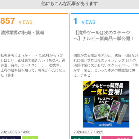
他にもこんな記事があります
857
1
VIEWS
VIEWS
清掃業界の転職・就職
【清掃ツールは次のステージ
へ】ナルビー新商品一挙公開！
転職を考えようか・・・ ①給料がもう少
個性が光る限定モデルと、狭所・頑固な汚
しほしい、正社員で働きたい（高収入、高
れに強いプロ仕様のラインナップ 日々の
待遇、賞与、ボーナス）、、、 ②先輩、
清掃作業に欠かせないスクレイパー。「剥
上司の給料額を知って、将来が不安になっ
がす・削る」といった本来の機能性に加
た（将来…
え、ナルビ…
2021/08/26 14:00
2026/08/07 13:25