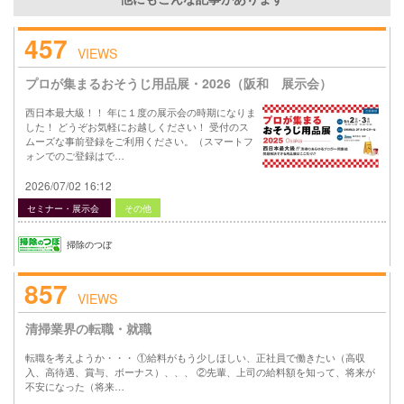
457
VIEWS
プロが集まるおそうじ用品展・2026（阪和 展示会）
西日本最大級！！ 年に１度の展示会の時期になりま
した！ どうぞお気軽にお越しください！ 受付のス
ムーズな事前登録をご利用ください。（スマートフ
ォンでのご登録はで…
2026/07/02 16:12
セミナー・展示会
その他
掃除のつぼ
857
VIEWS
清掃業界の転職・就職
転職を考えようか・・・ ①給料がもう少しほしい、正社員で働きたい（高収
入、高待遇、賞与、ボーナス）、、、 ②先輩、上司の給料額を知って、将来が
不安になった（将来…