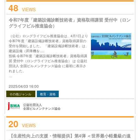
48
VIEWS
令和7年度「建築設備診断技術者」資格取得講習 受付中（ロン
グライフビル推進協会）
（公社）ロングライフビル推進協会は、4月1日より
令和7年度「建築設備診断技術者」資格取得講習の
受付を開始しました。 「建築設備診断技術者」は、
建築設備（昇降機を….
投稿 令和7年度「建築設備診断技術者」資格取得講
習 受付中（ロングライフビル推進協会） は 公益社
団法人 全国ビルメンテナンス協会 に最初に表示さ
れました。
…
2025/04/03 16:00
その他ジャンル
教育・資格
公益社団法人
全国ビルメンテナンス協会
20
VIEWS
【生産性向上の支援・情報提供】第4弾 ＜世界最小軽量級の遠