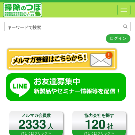
Toggl
navig
ログイン
メルマガ会員数
協力会社を探す
2333
120
人
社
詳しくはクリック≫
詳しくはクリック≫