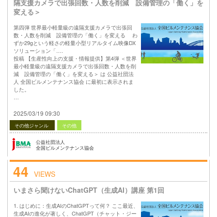
隔支援カメラで出張回数・人数を削減 設備管理の「働く」を
変える＞
第四弾 世界最小軽量級の遠隔支援カメラで出張回
数・人数を削減 設備管理の「働く」を変える わ
ずか29gという軽さの軽量小型リアルタイム映像DX
ソリューション「….
投稿 【生産性向上の支援・情報提供】第4弾 ＜世界
最小軽量級の遠隔支援カメラで出張回数・人数を削
減 設備管理の「働く」を変える＞ は 公益社団法
人 全国ビルメンテナンス協会 に最初に表示されま
した。
…
2025/03/19 09:30
その他ジャンル
その他
公益社団法人
全国ビルメンテナンス協会
44
VIEWS
いまさら聞けないChatGPT（生成AI）講座 第1回
1. はじめに：生成AIのChatGPTって何？ ここ最近、
生成AIの進化が著しく、ChatGPT（チャット・ジー