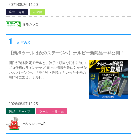
2021/08/26 14:00
広報・告知
その他
掃除のつぼ
1
VIEWS
【清掃ツールは次のステージへ】ナルビー新商品一挙公開！
個性が光る限定モデルと、狭所・頑固な汚れに強い
プロ仕様のラインナップ 日々の清掃作業に欠かせな
いスクレイパー。「剥がす・削る」といった本来の
機能性に加え、ナルビ…
2026/08/07 13:25
製品・サービス
ツール・用具用品
ポリッシャー.JP