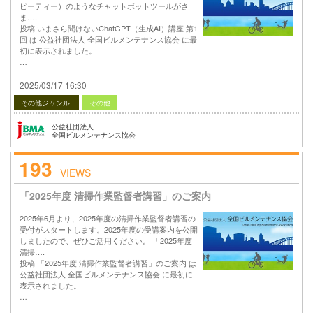
ピーティー）のようなチャットボットツールがさ
ま….
投稿 いまさら聞けないChatGPT（生成AI）講座 第1
回 は 公益社団法人 全国ビルメンテナンス協会 に最
初に表示されました。
…
2025/03/17 16:30
その他ジャンル
その他
公益社団法人
全国ビルメンテナンス協会
193
VIEWS
「2025年度 清掃作業監督者講習」のご案内
2025年6月より、2025年度の清掃作業監督者講習の
受付がスタートします。2025年度の受講案内を公開
しましたので、ぜひご活用ください。 「2025年度
清掃….
投稿 「2025年度 清掃作業監督者講習」のご案内 は
公益社団法人 全国ビルメンテナンス協会 に最初に
表示されました。
…