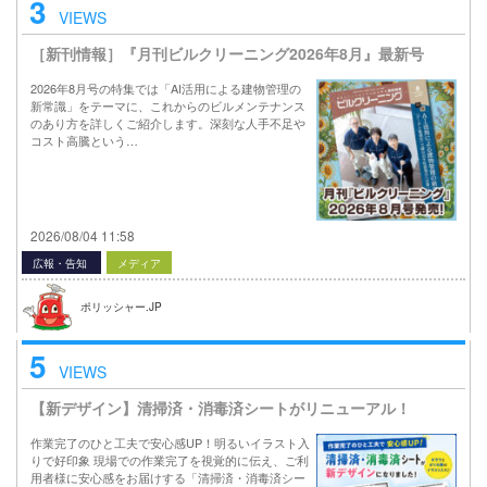
3
VIEWS
［新刊情報］『月刊ビルクリーニング2026年8月』最新号
2026年8月号の特集では「AI活用による建物管理の
新常識」をテーマに、これからのビルメンテナンス
のあり方を詳しくご紹介します。深刻な人手不足や
コスト高騰という…
2026/08/04 11:58
広報・告知
メディア
ポリッシャー.JP
5
VIEWS
【新デザイン】清掃済・消毒済シートがリニューアル！
作業完了のひと工夫で安心感UP！明るいイラスト入
りで好印象 現場での作業完了を視覚的に伝え、ご利
用者様に安心感をお届けする「清掃済・消毒済シー