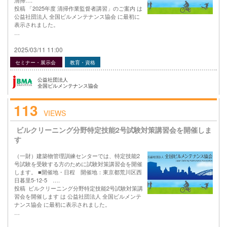
投稿 「2025年度 清掃作業監督者講習」のご案内 は
公益社団法人 全国ビルメンテナンス協会 に最初に
表示されました。
…
2025/03/11 11:00
セミナー・展示会
教育・資格
公益社団法人
全国ビルメンテナンス協会
113
VIEWS
ビルクリーニング分野特定技能2号試験対策講習会を開催しま
す
（一財）建築物管理訓練センターでは、特定技能2
号試験を受験する方のために試験対策講習会を開催
します。 ■開催地・日程 開催地：東京都荒川区西
日暮里5-12-5 ….
投稿 ビルクリーニング分野特定技能2号試験対策講
習会を開催します は 公益社団法人 全国ビルメンテ
ナンス協会 に最初に表示されました。
…