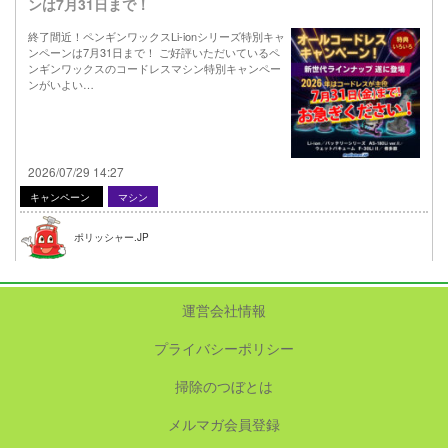
ンは7月31日まで！
終了間近！ペンギンワックスLi-ionシリーズ特別キャ
ンペーンは7月31日まで！ ご好評いただいているペ
ンギンワックスのコードレスマシン特別キャンペー
ンがいよい…
2026/07/29 14:27
キャンペーン
マシン
ポリッシャー.JP
運営会社情報
プライバシーポリシー
掃除のつぼとは
メルマガ会員登録