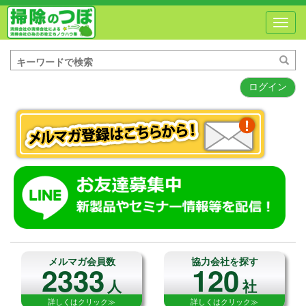
Toggl
navig
ログイン
メルマガ会員数
協力会社を探す
2333
120
人
社
詳しくはクリック≫
詳しくはクリック≫