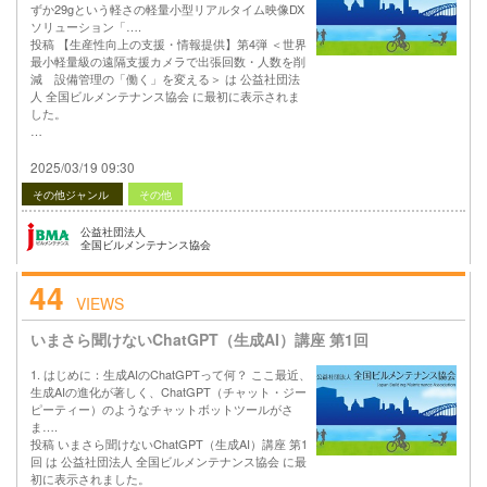
ずか29gという軽さの軽量小型リアルタイム映像DX
ソリューション「….
投稿 【生産性向上の支援・情報提供】第4弾 ＜世界
最小軽量級の遠隔支援カメラで出張回数・人数を削
減 設備管理の「働く」を変える＞ は 公益社団法
人 全国ビルメンテナンス協会 に最初に表示されま
した。
…
2025/03/19 09:30
その他ジャンル
その他
公益社団法人
全国ビルメンテナンス協会
44
VIEWS
いまさら聞けないChatGPT（生成AI）講座 第1回
1. はじめに：生成AIのChatGPTって何？ ここ最近、
生成AIの進化が著しく、ChatGPT（チャット・ジー
ピーティー）のようなチャットボットツールがさ
ま….
投稿 いまさら聞けないChatGPT（生成AI）講座 第1
回 は 公益社団法人 全国ビルメンテナンス協会 に最
初に表示されました。