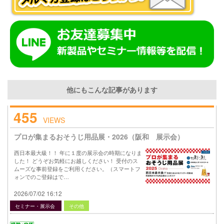
他にもこんな記事があります
455
VIEWS
プロが集まるおそうじ用品展・2026（阪和 展示会）
西日本最大級！！ 年に１度の展示会の時期になりま
した！ どうぞお気軽にお越しください！ 受付のス
ムーズな事前登録をご利用ください。（スマートフ
ォンでのご登録はで…
2026/07/02 16:12
セミナー・展示会
その他