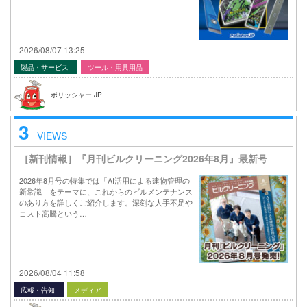
2026/08/07 13:25
製品・サービス
ツール・用具用品
ポリッシャー.JP
3
VIEWS
［新刊情報］『月刊ビルクリーニング2026年8月』最新号
2026年8月号の特集では「AI活用による建物管理の
新常識」をテーマに、これからのビルメンテナンス
のあり方を詳しくご紹介します。深刻な人手不足や
コスト高騰という…
2026/08/04 11:58
広報・告知
メディア