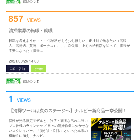
掃除のつぼ
857
VIEWS
清掃業界の転職・就職
転職を考えようか・・・ ①給料がもう少しほしい、正社員で働きたい（高収
入、高待遇、賞与、ボーナス）、、、 ②先輩、上司の給料額を知って、将来が
不安になった（将来…
2021/08/26 14:00
広報・告知
その他
掃除のつぼ
1
VIEWS
【清掃ツールは次のステージへ】ナルビー新商品一挙公開！
個性が光る限定モデルと、狭所・頑固な汚れに強い
プロ仕様のラインナップ 日々の清掃作業に欠かせな
いスクレイパー。「剥がす・削る」といった本来の
機能性に加え、ナルビ…