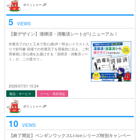
ポリッシャー.JP
5
VIEWS
【新デザイン】清掃済・消毒済シートがリニューアル！
作業完了のひと工夫で安心感UP！明るいイラスト入
りで好印象 現場での作業完了を視覚的に伝え、ご利
用者様に安心感をお届けする「清掃済・消毒済シー
ト」が、この度ポリ…
2026/07/31 10:24
製品・サービス
ツール・用具用品
ポリッシャー.JP
10
VIEWS
【終了間近】ペンギンワックスLi-ionシリーズ特別キャンペー