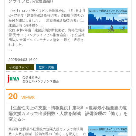
グライフビル推進協会）
（公社）ロングライフビル推進協会は、4月1日より
令和7年度「建築設備診断技術者」資格取得講習の
受付を開始しました。 「建築設備診断技術者」は、
建築設備（昇降機を….
投稿 令和7年度「建築設備診断技術者」資格取得講
習 受付中（ロングライフビル推進協会） は 公益社
団法人 全国ビルメンテナンス協会 に最初に表示さ
れました。
…
2025/04/03 16:00
その他ジャンル
教育・資格
公益社団法人
全国ビルメンテナンス協会
20
VIEWS
【生産性向上の支援・情報提供】第4弾 ＜世界最小軽量級の遠
隔支援カメラで出張回数・人数を削減 設備管理の「働く」を
変える＞
第四弾 世界最小軽量級の遠隔支援カメラで出張回
数・人数を削減 設備管理の「働く」を変える わ