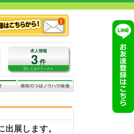
求人情報
3
件
詳しくはクリック≫
に出展します。