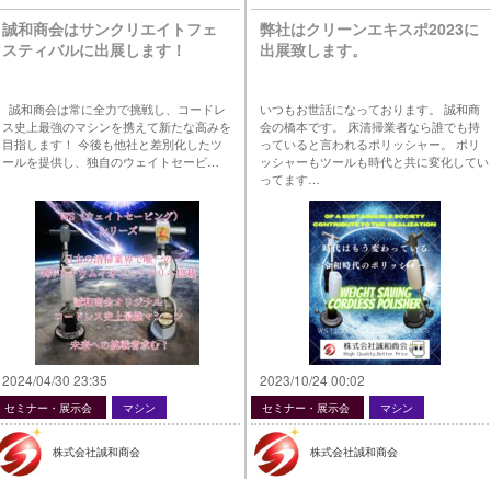
誠和商会はサンクリエイトフェ
弊社はクリーンエキスポ2023に
スティバルに出展します！
出展致します。
誠和商会は常に全力で挑戦し、コードレ
いつもお世話になっております。 誠和商
ス史上最強のマシンを携えて新たな高みを
会の橋本です。 床清掃業者なら誰でも持
目指します！ 今後も他社と差別化したツ
っていると言われるポリッシャー。 ポリ
ールを提供し、独自のウェイトセービ…
ッシャーもツールも時代と共に変化してい
ってます…
2024/04/30 23:35
2023/10/24 00:02
セミナー・展示会
マシン
セミナー・展示会
マシン
株式会社誠和商会
株式会社誠和商会