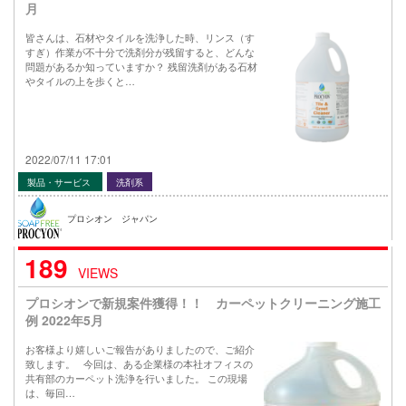
月
皆さんは、石材やタイルを洗浄した時、リンス（す
すぎ）作業が不十分で洗剤分が残留すると、どんな
問題があるか知っていますか？ 残留洗剤がある石材
やタイルの上を歩くと…
2022/07/11 17:01
製品・サービス
洗剤系
プロシオン ジャパン
189
VIEWS
プロシオンで新規案件獲得！！ カーペットクリーニング施工
例 2022年5月
お客様より嬉しいご報告がありましたので、ご紹介
致します。 今回は、ある企業様の本社オフィスの
共有部のカーペット洗浄を行いました。 この現場
は、毎回…