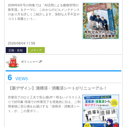
2026年8月号の特集では「AI活用による建物管理の
新常識」をテーマに、これからのビルメンテナンス
のあり方を詳しくご紹介します。深刻な人手不足や
コスト高騰という…
2026/08/04 11:58
広報・告知
メディア
ポリッシャー.JP
6
VIEWS
【新デザイン】清掃済・消毒済シートがリニューアル！
作業完了のひと工夫で安心感UP！明るいイラスト入
りで好印象 現場での作業完了を視覚的に伝え、ご利
用者様に安心感をお届けする「清掃済・消毒済シー
ト」が、この度ポリ…