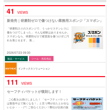
41
VIEWS
新発売｜研磨剤ゼロで傷つけない業務用スポンジ「スマポン」
「研磨剤入りのスポンジで、うっかりステンレスに
傷をつけてしまった」 そんな経験はありませんか。
スマポンなら、研磨剤ゼロで硬質面を傷つけずに汚
れを落とせます。 落…
2026/07/23 09:30
製品・サービス
ツール・用具用品
インテックスソリューション
111
VIEWS
セーフティバケットが復刻します！
ご心配をお掛けしました！ 「セーフティバケット
は製造中止で無くなる！」と言う噂が出たとか出な
いとか・・・(^^; ご安心ください！弊社が以前の販