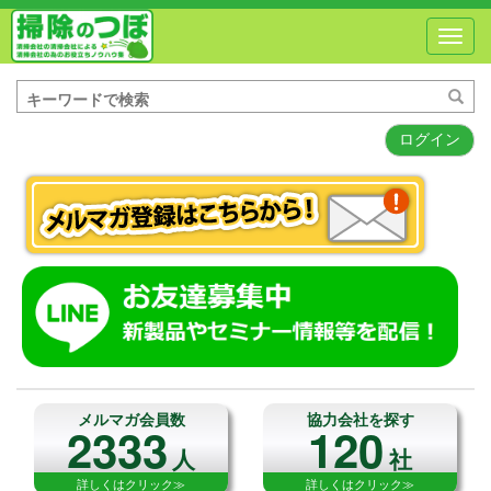
Toggl
navig
ログイン
メルマガ会員数
協力会社を探す
2333
120
人
社
詳しくはクリック≫
詳しくはクリック≫