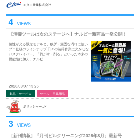
エタニ産業株式会社
4
VIEWS
【清掃ツールは次のステージへ】ナルビー新商品一挙公開！
個性が光る限定モデルと、狭所・頑固な汚れに強い
プロ仕様のラインナップ 日々の清掃作業に欠かせな
いスクレイパー。「剥がす・削る」といった本来の
機能性に加え、ナルビ…
2026/08/07 13:25
製品・サービス
ツール・用具用品
ポリッシャー.JP
3
VIEWS
［新刊情報］『月刊ビルクリーニング2026年8月』最新号