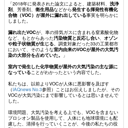
「2018年に発表された論文によると、建築材料、
洗浄
剤
、芳香剤、
衛生用品
などから
発生する揮発性有機化
合物（VOC）が屋外に漏れ出している
事実を明らかに
しました。
漏れ出たVOC
が、車の排気ガスに含まれる窒素酸化物
など、もとからあった
汚染物質と反応し合い
、
オゾン
や粒子状物質が生じる
。調査対象だった33の工業都市
において、そのような
室内由来のVOCが屋外の大気汚
染の大部分を占めていた。
」
室内で発生した化学物質が屋外の大気汚染の主な源に
なっている
ことがわかったという内容でした。
私たちは、以前よりVOCが人体に悪影響を及ぼす
（
IAQnews No.3
参照）ことはお伝えしましたが、その
VOCが大気汚染にまで影響しているとは思いませんで
した。
環境問題、大気汚染を考える上でも、VOCを含まない
プロシオン製品を使用して、人体にも地球環境にも配
慮した、清掃を行っていくことが、今後の私たちの役