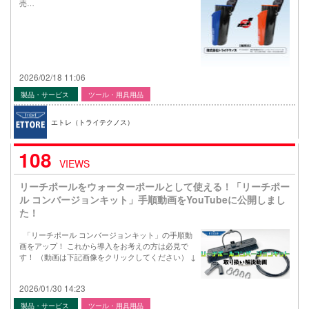
売…
2026/02/18 11:06
製品・サービス
ツール・用具用品
エトレ（トライテクノス）
108
VIEWS
リーチポールをウォーターポールとして使える！「リーチポー
ル コンバージョンキット」手順動画をYouTubeに公開しまし
た！
「リーチポール コンバージョンキット」の手順動
画をアップ！ これから導入をお考えの方は必見で
す！ （動画は下記画像をクリックしてください） ↓
2026/01/30 14:23
製品・サービス
ツール・用具用品