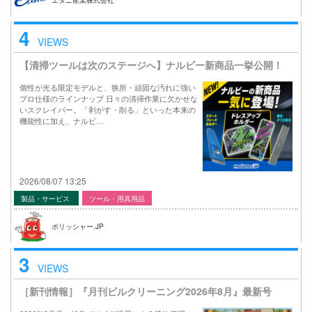
4
VIEWS
【清掃ツールは次のステージへ】ナルビー新商品一挙公開！
個性が光る限定モデルと、狭所・頑固な汚れに強い
プロ仕様のラインナップ 日々の清掃作業に欠かせな
いスクレイパー。「剥がす・削る」といった本来の
機能性に加え、ナルビ…
2026/08/07 13:25
製品・サービス
ツール・用具用品
ポリッシャー.JP
3
VIEWS
［新刊情報］『月刊ビルクリーニング2026年8月』最新号