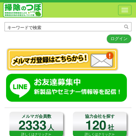
Toggl
navig
ログイン
メルマガ会員数
協力会社を探す
2333
120
人
社
詳しくはクリック≫
詳しくはクリック≫