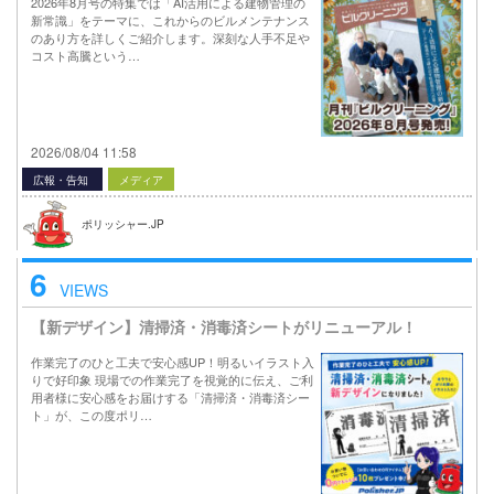
2026年8月号の特集では「AI活用による建物管理の
新常識」をテーマに、これからのビルメンテナンス
のあり方を詳しくご紹介します。深刻な人手不足や
コスト高騰という…
2026/08/04 11:58
広報・告知
メディア
ポリッシャー.JP
6
VIEWS
【新デザイン】清掃済・消毒済シートがリニューアル！
作業完了のひと工夫で安心感UP！明るいイラスト入
りで好印象 現場での作業完了を視覚的に伝え、ご利
用者様に安心感をお届けする「清掃済・消毒済シー
ト」が、この度ポリ…