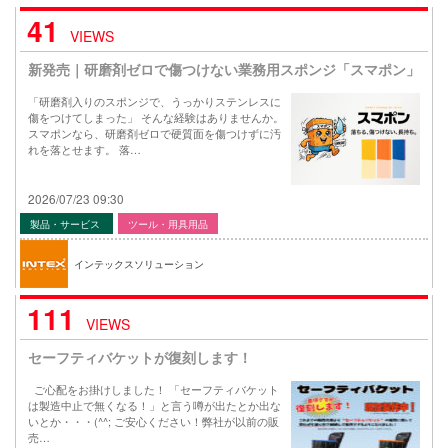
41
VIEWS
新発売｜研磨剤ゼロで傷つけない業務用スポンジ「スマポン」
「研磨剤入りのスポンジで、うっかりステンレスに
傷をつけてしまった」 そんな経験はありませんか。
スマポンなら、研磨剤ゼロで硬質面を傷つけずに汚
れを落とせます。 落…
2026/07/23 09:30
製品・サービス
ツール・用具用品
インテックスソリューション
111
VIEWS
セーフティバケットが復刻します！
ご心配をお掛けしました！ 「セーフティバケット
は製造中止で無くなる！」と言う噂が出たとか出な
いとか・・・(^^; ご安心ください！弊社が以前の販
売…