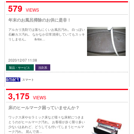
579
VIEWS
年末のお風呂掃除のお供に是非！
アルカリ洗剤では落ちにくいお風呂汚れ。 白っぽい
石鹸カス汚れ。 なかなか日常清掃していてもスッキ
リしません。 &nbs…
2020/12/07 11:08
製品・サービス
洗剤系
スマート
3,175
VIEWS
床のヒールマーク困っていませんか？
ワックス床やセラミック床など様々な床材につきま
とうのがヒールマーク汚れ。 お客様が歩く限り多い
少ないはあれど、どうしても付いてしまうヒールマ
ーク汚れ。 屈んで清…