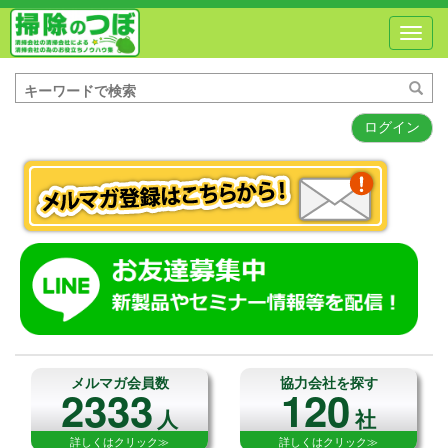
Toggl
navig
ログイン
メルマガ会員数
協力会社を探す
2333
120
人
社
詳しくはクリック≫
詳しくはクリック≫