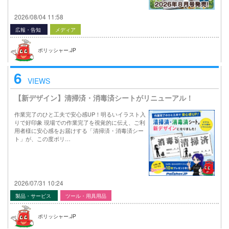
2026/08/04 11:58
広報・告知
メディア
ポリッシャー.JP
6
VIEWS
【新デザイン】清掃済・消毒済シートがリニューアル！
作業完了のひと工夫で安心感UP！明るいイラスト入
りで好印象 現場での作業完了を視覚的に伝え、ご利
用者様に安心感をお届けする「清掃済・消毒済シー
ト」が、この度ポリ…
2026/07/31 10:24
製品・サービス
ツール・用具用品
ポリッシャー.JP