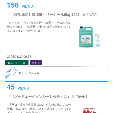
158
VIEWS
「【横浜油脂】洗濯機クリーナー 4.5kg 5228」のご紹介！
カビ・菌・汚れを徹底洗浄！ 縦型・ドラム式洗濯
機を半分解し、 洗濯槽に付いた強固な汚れをおとし
ていきます♪ 洗浄力の高…
2025/01/22 09:56
製品・サービス
洗剤系
おそうじ用品ラボ
45
VIEWS
「【グッドエージェンシー】救煙くん」のご紹介！
世界初！酸素発生装置搭載♪ 火災時に怖いのは一
酸化中毒… 炎から離れていても煙はすぐにやってき
ます。 こちらの製品はシ…