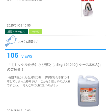
2025/01/09 10:55
製品・サービス
その他
おそうじ用品ラボ
106
VIEWS
「【ミッケル化学】さび落とし 5kg 194040(1ケース2本入)」
のご紹介！
長期間置かれた金属製の棚、 多宇留野化学床に付
着してしまった移りさび… なかなか落とすのが大変
ですよね。 そんな時に役に立つのがミッ…
2024/12/12 10:03