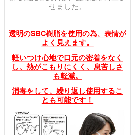
せました。
透明のSBC樹脂を使用の為、表情が
よく見えます。
軽いつけ心地で口元の密着をなく
し、熱がこもりにくく、息苦しさ
も軽減。
消毒をして、繰り返し使用するこ
とも可能です！