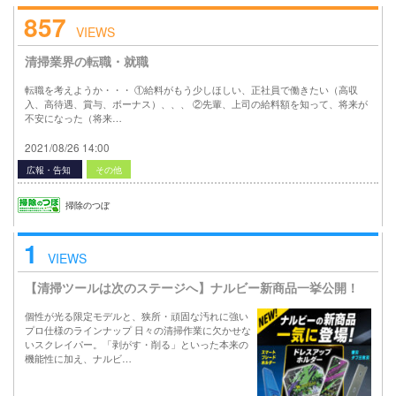
857
VIEWS
清掃業界の転職・就職
転職を考えようか・・・ ①給料がもう少しほしい、正社員で働きたい（高収
入、高待遇、賞与、ボーナス）、、、 ②先輩、上司の給料額を知って、将来が
不安になった（将来…
2021/08/26 14:00
広報・告知
その他
掃除のつぼ
1
VIEWS
【清掃ツールは次のステージへ】ナルビー新商品一挙公開！
個性が光る限定モデルと、狭所・頑固な汚れに強い
プロ仕様のラインナップ 日々の清掃作業に欠かせな
いスクレイパー。「剥がす・削る」といった本来の
機能性に加え、ナルビ…