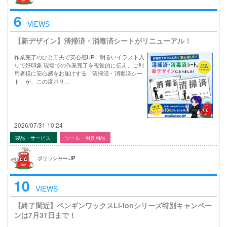
6
VIEWS
【新デザイン】清掃済・消毒済シートがリニューアル！
作業完了のひと工夫で安心感UP！明るいイラスト入
りで好印象 現場での作業完了を視覚的に伝え、ご利
用者様に安心感をお届けする「清掃済・消毒済シー
ト」が、この度ポリ…
2026/07/31 10:24
製品・サービス
ツール・用具用品
ポリッシャー.JP
10
VIEWS
【終了間近】ペンギンワックスLi-ionシリーズ特別キャンペー
ンは7月31日まで！