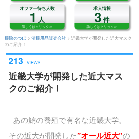
オファー待ち人数
求人情報
1
3
人
件
詳しくはクリック≫
詳しくはクリック≫
掃除のつぼ
>
清掃用品販売会社
>
近畿大学が開発した近大マスク
のご紹介！
213
VIEWS
近畿大学が開発した近大マス
クのご紹介！
あの鮪の養殖で有名な近畿大学。
その近大が開発した
の
”オール近大”