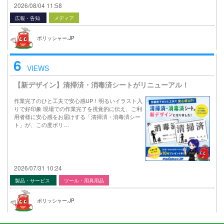
2026/08/04 11:58
広報・告知
メディア
ポリッシャー.JP
6
VIEWS
【新デザイン】清掃済・消毒済シートがリニューアル！
作業完了のひと工夫で安心感UP！明るいイラスト入
りで好印象 現場での作業完了を視覚的に伝え、ご利
用者様に安心感をお届けする「清掃済・消毒済シー
ト」が、この度ポリ…
2026/07/31 10:24
製品・サービス
ツール・用具用品
ポリッシャー.JP