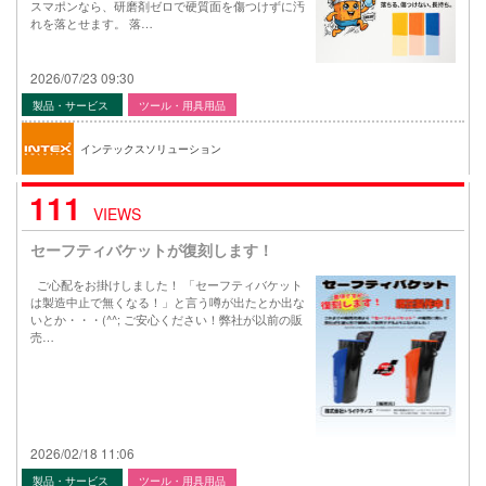
スマポンなら、研磨剤ゼロで硬質面を傷つけずに汚
れを落とせます。 落…
2026/07/23 09:30
製品・サービス
ツール・用具用品
インテックスソリューション
111
VIEWS
セーフティバケットが復刻します！
ご心配をお掛けしました！ 「セーフティバケット
は製造中止で無くなる！」と言う噂が出たとか出な
いとか・・・(^^; ご安心ください！弊社が以前の販
売…
2026/02/18 11:06
製品・サービス
ツール・用具用品