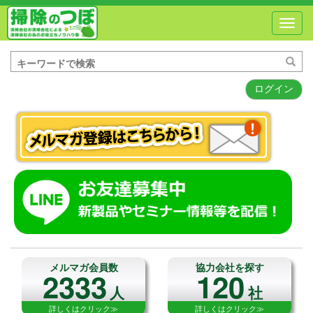
Toggl
navig
ログイン
メルマガ会員数
協力会社を探す
2333
120
人
社
詳しくはクリック≫
詳しくはクリック≫