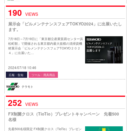
190
VIEWS
展示会「ビルメンテナンスフェアTOKYO2024」に出展いたし
ます。
7月18日～7月19日に「東京都立産業貿易センター浜
松町館」で開催される東京都内最大規模の清掃資機
材展示会「ビルメンテナンスフェアTOKYO２０２
４」に出展いた…
2024/07/18 10:46
広報・告知
ツール・用具用品
テラモト
252
VIEWS
FX制菌クロス（TioTio）プレゼントキャンペーン 先着500
名様
先着500名様限定 FX制菌クロス（TioTio）プレゼン