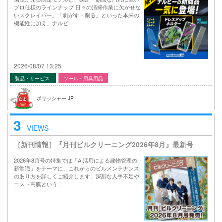
プロ仕様のラインナップ 日々の清掃作業に欠かせな
いスクレイパー。「剥がす・削る」といった本来の
機能性に加え、ナルビ…
2026/08/07 13:25
製品・サービス
ツール・用具用品
ポリッシャー.JP
3
VIEWS
［新刊情報］『月刊ビルクリーニング2026年8月』最新号
2026年8月号の特集では「AI活用による建物管理の
新常識」をテーマに、これからのビルメンテナンス
のあり方を詳しくご紹介します。深刻な人手不足や
コスト高騰という…