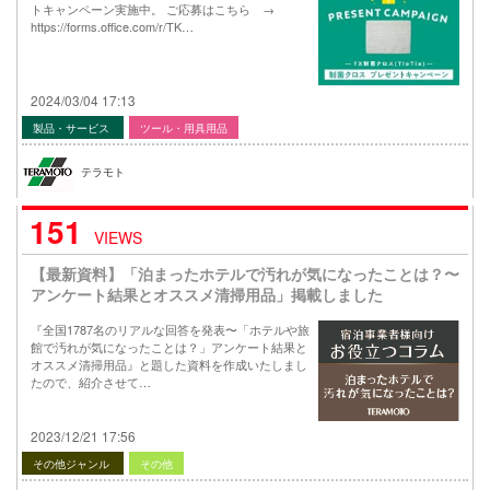
トキャンペーン実施中。 ご応募はこちら →
https://forms.office.com/r/TK…
2024/03/04 17:13
製品・サービス
ツール・用具用品
テラモト
151
VIEWS
【最新資料】「泊まったホテルで汚れが気になったことは？〜
アンケート結果とオススメ清掃用品」掲載しました
『全国1787名のリアルな回答を発表〜「ホテルや旅
館で汚れが気になったことは？」アンケート結果と
オススメ清掃用品』と題した資料を作成いたしまし
たので、紹介させて…
2023/12/21 17:56
その他ジャンル
その他