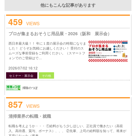
他にもこんな記事があります
459
VIEWS
プロが集まるおそうじ用品展・2026（阪和 展示会）
西日本最大級！！ 年に１度の展示会の時期になりま
した！ どうぞお気軽にお越しください！ 受付のス
ムーズな事前登録をご利用ください。（スマートフ
ォンでのご登録はで…
2026/07/02 16:12
セミナー・展示会
その他
掃除のつぼ
857
VIEWS
清掃業界の転職・就職
転職を考えようか・・・ ①給料がもう少しほしい、正社員で働きたい（高収
入、高待遇、賞与、ボーナス）、、、 ②先輩、上司の給料額を知って、将来が
不安になった（将来…