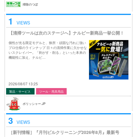
掃除のつぼ
1
VIEWS
【清掃ツールは次のステージへ】ナルビー新商品一挙公開！
個性が光る限定モデルと、狭所・頑固な汚れに強い
プロ仕様のラインナップ 日々の清掃作業に欠かせな
いスクレイパー。「剥がす・削る」といった本来の
機能性に加え、ナルビ…
2026/08/07 13:25
製品・サービス
ツール・用具用品
ポリッシャー.JP
3
VIEWS
［新刊情報］『月刊ビルクリーニング2026年8月』最新号