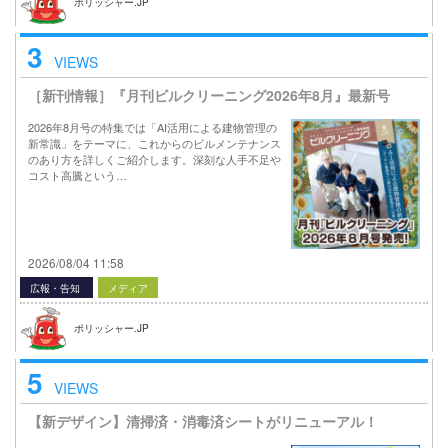
ポリッシャー.JP
3
VIEWS
［新刊情報］『月刊ビルクリーニング2026年8月』最新号
2026年8月号の特集では「AI活用による建物管理の
新常識」をテーマに、これからのビルメンテナンス
のあり方を詳しくご紹介します。深刻な人手不足や
コスト高騰という…
2026/08/04 11:58
広報・告知
メディア
ポリッシャー.JP
5
VIEWS
【新デザイン】清掃済・消毒済シートがリニューアル！