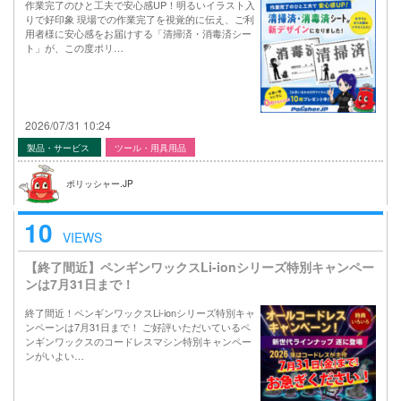
作業完了のひと工夫で安心感UP！明るいイラスト入
りで好印象 現場での作業完了を視覚的に伝え、ご利
用者様に安心感をお届けする「清掃済・消毒済シー
ト」が、この度ポリ…
2026/07/31 10:24
製品・サービス
ツール・用具用品
ポリッシャー.JP
10
VIEWS
【終了間近】ペンギンワックスLi-ionシリーズ特別キャンペー
ンは7月31日まで！
終了間近！ペンギンワックスLi-ionシリーズ特別キャ
ンペーンは7月31日まで！ ご好評いただいているペ
ンギンワックスのコードレスマシン特別キャンペー
ンがいよい…