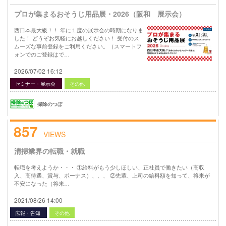
プロが集まるおそうじ用品展・2026（阪和 展示会）
西日本最大級！！ 年に１度の展示会の時期になりま
した！ どうぞお気軽にお越しください！ 受付のス
ムーズな事前登録をご利用ください。（スマートフ
ォンでのご登録はで…
2026/07/02 16:12
セミナー・展示会
その他
掃除のつぼ
857
VIEWS
清掃業界の転職・就職
転職を考えようか・・・ ①給料がもう少しほしい、正社員で働きたい（高収
入、高待遇、賞与、ボーナス）、、、 ②先輩、上司の給料額を知って、将来が
不安になった（将来…
2021/08/26 14:00
広報・告知
その他