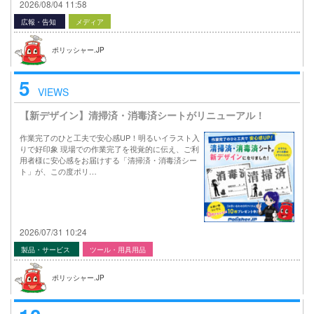
2026/08/04 11:58
広報・告知
メディア
ポリッシャー.JP
5
VIEWS
【新デザイン】清掃済・消毒済シートがリニューアル！
作業完了のひと工夫で安心感UP！明るいイラスト入
りで好印象 現場での作業完了を視覚的に伝え、ご利
用者様に安心感をお届けする「清掃済・消毒済シー
ト」が、この度ポリ…
2026/07/31 10:24
製品・サービス
ツール・用具用品
ポリッシャー.JP