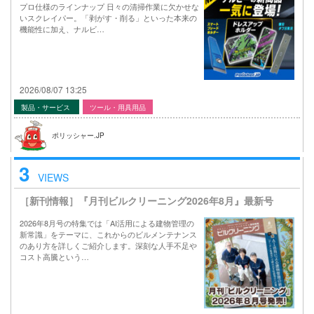
プロ仕様のラインナップ 日々の清掃作業に欠かせな
いスクレイパー。「剥がす・削る」といった本来の
機能性に加え、ナルビ…
2026/08/07 13:25
製品・サービス
ツール・用具用品
ポリッシャー.JP
3
VIEWS
［新刊情報］『月刊ビルクリーニング2026年8月』最新号
2026年8月号の特集では「AI活用による建物管理の
新常識」をテーマに、これからのビルメンテナンス
のあり方を詳しくご紹介します。深刻な人手不足や
コスト高騰という…