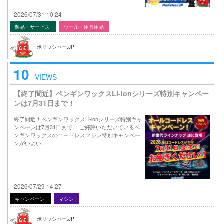
2026/07/31 10:24
製品・サービス
ツール・用具用品
ポリッシャー.JP
10
VIEWS
【終了間近】ペンギンワックスLi-ionシリーズ特別キャンペー
ンは7月31日まで！
終了間近！ペンギンワックスLi-ionシリーズ特別キャ
ンペーンは7月31日まで！ ご好評いただいているペ
ンギンワックスのコードレスマシン特別キャンペー
ンがいよい…
2026/07/29 14:27
キャンペーン
マシン
ポリッシャー.JP