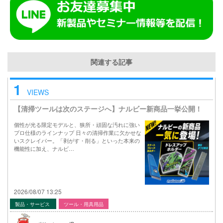
関連する記事
1
VIEWS
【清掃ツールは次のステージへ】ナルビー新商品一挙公開！
個性が光る限定モデルと、狭所・頑固な汚れに強い
プロ仕様のラインナップ 日々の清掃作業に欠かせな
いスクレイパー。「剥がす・削る」といった本来の
機能性に加え、ナルビ…
2026/08/07 13:25
製品・サービス
ツール・用具用品