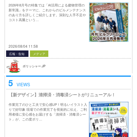
2026年8月号の特集では「AI活用による建物管理の
新常識」をテーマに、これからのビルメンテナンス
のあり方を詳しくご紹介します。深刻な人手不足や
コスト高騰という…
2026/08/04 11:58
広報・告知
メディア
ポリッシャー.JP
5
VIEWS
【新デザイン】清掃済・消毒済シートがリニューアル！
作業完了のひと工夫で安心感UP！明るいイラスト入
りで好印象 現場での作業完了を視覚的に伝え、ご利
用者様に安心感をお届けする「清掃済・消毒済シー
ト」が、この度ポリ…