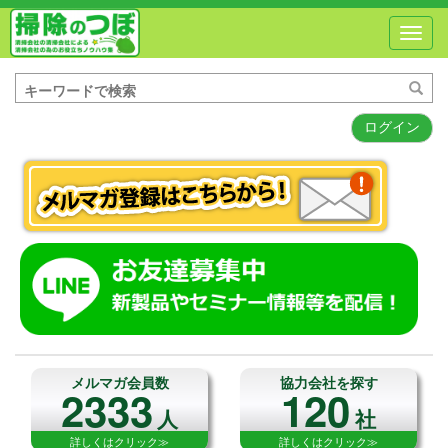
Toggl
navig
ログイン
メルマガ会員数
協力会社を探す
2333
120
人
社
詳しくはクリック≫
詳しくはクリック≫