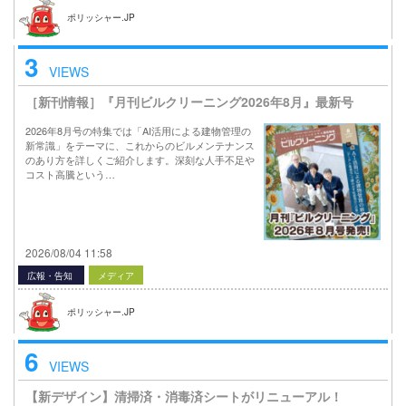
ポリッシャー.JP
3
VIEWS
［新刊情報］『月刊ビルクリーニング2026年8月』最新号
2026年8月号の特集では「AI活用による建物管理の
新常識」をテーマに、これからのビルメンテナンス
のあり方を詳しくご紹介します。深刻な人手不足や
コスト高騰という…
2026/08/04 11:58
広報・告知
メディア
ポリッシャー.JP
6
VIEWS
【新デザイン】清掃済・消毒済シートがリニューアル！