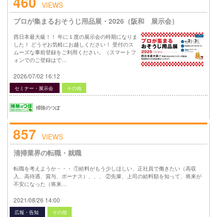
460
VIEWS
プロが集まるおそうじ用品展・2026（阪和 展示会）
西日本最大級！！ 年に１度の展示会の時期になりま
した！ どうぞお気軽にお越しください！ 受付のス
ムーズな事前登録をご利用ください。（スマートフ
ォンでのご登録はで…
2026/07/02 16:12
セミナー・展示会
その他
掃除のつぼ
857
VIEWS
清掃業界の転職・就職
転職を考えようか・・・ ①給料がもう少しほしい、正社員で働きたい（高収
入、高待遇、賞与、ボーナス）、、、 ②先輩、上司の給料額を知って、将来が
不安になった（将来…
2021/08/26 14:00
広報・告知
その他