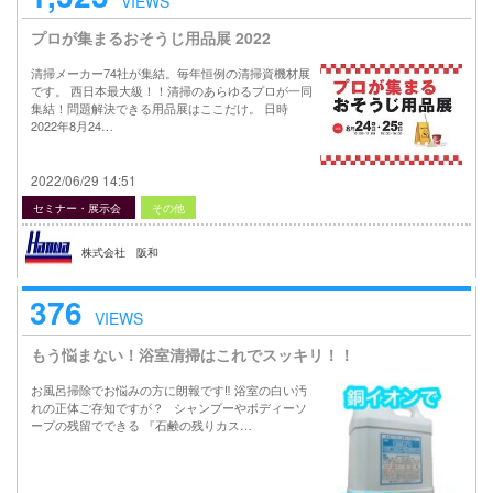
VIEWS
プロが集まるおそうじ用品展 2022
清掃メーカー74社が集結。毎年恒例の清掃資機材展
です。 西日本最大級！！清掃のあらゆるプロが一同
集結！問題解決できる用品展はここだけ。 日時
2022年8月24…
2022/06/29 14:51
セミナー・展示会
その他
株式会社 阪和
376
VIEWS
もう悩まない！浴室清掃はこれでスッキリ！！
お風呂掃除でお悩みの方に朗報です‼︎ 浴室の白い汚
れの正体ご存知ですが？ シャンプーやボディーソ
ープの残留でできる 『石鹸の残りカス…