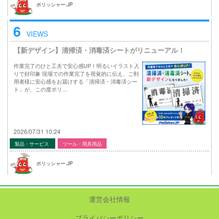
ポリッシャー.JP
6
VIEWS
【新デザイン】清掃済・消毒済シートがリニューアル！
作業完了のひと工夫で安心感UP！明るいイラスト入
りで好印象 現場での作業完了を視覚的に伝え、ご利
用者様に安心感をお届けする「清掃済・消毒済シー
ト」が、この度ポリ…
2026/07/31 10:24
製品・サービス
ツール・用具用品
ポリッシャー.JP
運営会社情報
プライバシーポリシー