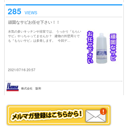
285
VIEWS
頑固なサビお任せ下さい！！
水気の多いキッチンや浴室では、 うっかり『もらい
サビ』やっちゃってませんか？ 建物の外壁周りで
も『もらいサビ』は多発します。 今回デ…
2021/07/16 20:57
株式会社 阪和