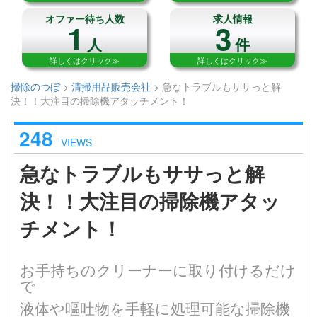
オファー待ち人数
求人情報
1
3
人
件
詳しくはクリック≫
詳しくはクリック≫
掃除のつぼ
>
清掃用品販売会社
>
急なトラブルもササっと解
決！！大注目の掃除機アタッチメント！
248
VIEWS
急なトラブルもササっと解
決！！大注目の掃除機アタッ
チメント！
お手持ちのクリーナーに取り付けるだけ
で
液体や嘔吐物を手軽に処理可能な掃除機