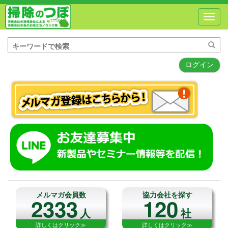
Toggl
navig
ログイン
メルマガ会員数
協力会社を探す
2333
120
人
社
詳しくはクリック≫
詳しくはクリック≫