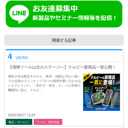
関連する記事
4
VIEWS
【清掃ツールは次のステージへ】ナルビー新商品一挙公開！
個性が光る限定モデルと、狭所・頑固な汚れに強い
プロ仕様のラインナップ 日々の清掃作業に欠かせな
いスクレイパー。「剥がす・削る」といった本来の
機能性に加え、ナルビ…
2026/08/07 13:25
製品・サービス
ツール・用具用品