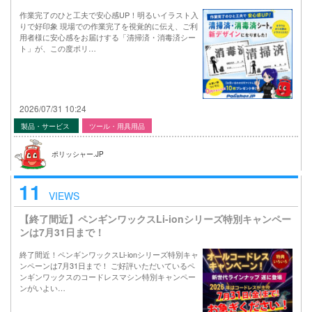
作業完了のひと工夫で安心感UP！明るいイラスト入
りで好印象 現場での作業完了を視覚的に伝え、ご利
用者様に安心感をお届けする「清掃済・消毒済シー
ト」が、この度ポリ…
2026/07/31 10:24
製品・サービス
ツール・用具用品
ポリッシャー.JP
11
VIEWS
【終了間近】ペンギンワックスLi-ionシリーズ特別キャンペー
ンは7月31日まで！
終了間近！ペンギンワックスLi-ionシリーズ特別キャ
ンペーンは7月31日まで！ ご好評いただいているペ
ンギンワックスのコードレスマシン特別キャンペー
ンがいよい…