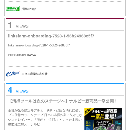
掃除のつぼ
1
VIEWS
linksfarm-onboarding-7528-1-56b24968c5f7
linksfarm-onboarding-7528-1-56b24968c5f7
2026/08/09 04:54
エタニ産業株式会社
4
VIEWS
【清掃ツールは次のステージへ】ナルビー新商品一挙公開！
個性が光る限定モデルと、狭所・頑固な汚れに強い
プロ仕様のラインナップ 日々の清掃作業に欠かせな
いスクレイパー。「剥がす・削る」といった本来の
機能性に加え、ナルビ…