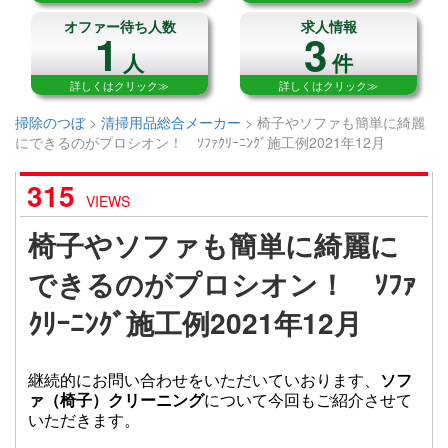
オファー待ち人数
求人情報
1
3
人
件
詳しくはクリック≫
詳しくはクリック≫
掃除のつぼ
>
清掃用品総合メーカー
>
椅子やソファも簡単に綺麗
にできるのがプロシオン！ ｿﾌｧｸﾘｰﾆﾝｸﾞ施工例2021年12月
315
VIEWS
椅子やソファも簡単に綺麗に
できるのがプロシオン！ ｿﾌｧ
ｸﾘｰﾆﾝｸﾞ施工例2021年12月
継続的にお問い合わせをいただいていおります、
ソフ
ァ（椅子）クリーニング
について今回もご紹介させて
いただきます。