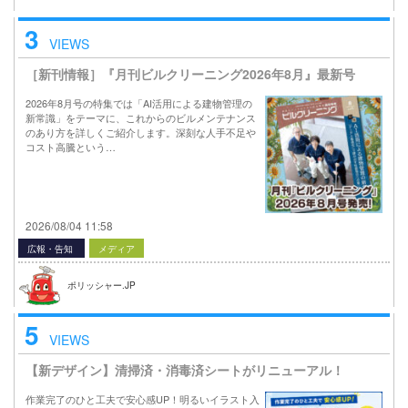
3
VIEWS
［新刊情報］『月刊ビルクリーニング2026年8月』最新号
2026年8月号の特集では「AI活用による建物管理の
新常識」をテーマに、これからのビルメンテナンス
のあり方を詳しくご紹介します。深刻な人手不足や
コスト高騰という…
2026/08/04 11:58
広報・告知
メディア
ポリッシャー.JP
5
VIEWS
【新デザイン】清掃済・消毒済シートがリニューアル！
作業完了のひと工夫で安心感UP！明るいイラスト入