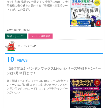
りで好印象 現場での作業完了を視覚的に伝え、ご利
用者様に安心感をお届けする「清掃済・消毒済シー
ト」が、この度ポリ…
2026/07/31 10:24
製品・サービス
ツール・用具用品
ポリッシャー.JP
10
VIEWS
【終了間近】ペンギンワックスLi-ionシリーズ特別キャンペー
ンは7月31日まで！
終了間近！ペンギンワックスLi-ionシリーズ特別キャ
ンペーンは7月31日まで！ ご好評いただいているペ
ンギンワックスのコードレスマシン特別キャンペー
ンがいよい…