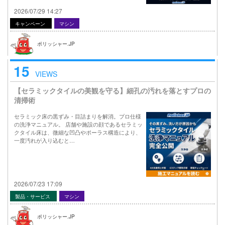
2026/07/29 14:27
キャンペーン
マシン
ポリッシャー.JP
15
VIEWS
【セラミックタイルの美観を守る】細孔の汚れを落とすプロの
清掃術
セラミック床の黒ずみ・目詰まりを解消。プロ仕様
の洗浄マニュアル。 店舗や施設の顔であるセラミッ
クタイル床は、微細な凹凸やポーラス構造により、
一度汚れが入り込むと…
2026/07/23 17:09
製品・サービス
マシン
ポリッシャー.JP