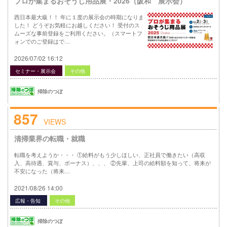
プロが集まるおそうじ用品展・2026（阪和 展示会）
西日本最大級！！ 年に１度の展示会の時期になりま
した！ どうぞお気軽にお越しください！ 受付のス
ムーズな事前登録をご利用ください。（スマートフ
ォンでのご登録はで…
2026/07/02 16:12
セミナー・展示会
その他
掃除のつぼ
857
VIEWS
清掃業界の転職・就職
転職を考えようか・・・ ①給料がもう少しほしい、正社員で働きたい（高収
入、高待遇、賞与、ボーナス）、、、 ②先輩、上司の給料額を知って、将来が
不安になった（将来…
2021/08/26 14:00
広報・告知
その他
掃除のつぼ