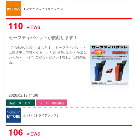
インテックスソリューション
110
VIEWS
セーフティバケットが復刻します！
ご心配をお掛けしました！ 「セーフティバケット
は製造中止で無くなる！」と言う噂が出たとか出な
いとか・・・(^^; ご安心ください！弊社が以前の販
売…
2026/02/18 11:06
製品・サービス
ツール・用具用品
エトレ（トライテクノス）
106
VIEWS