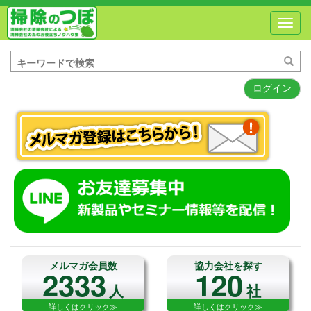
Toggl
navig
ログイン
メルマガ会員数
協力会社を探す
2333
120
人
社
詳しくはクリック≫
詳しくはクリック≫