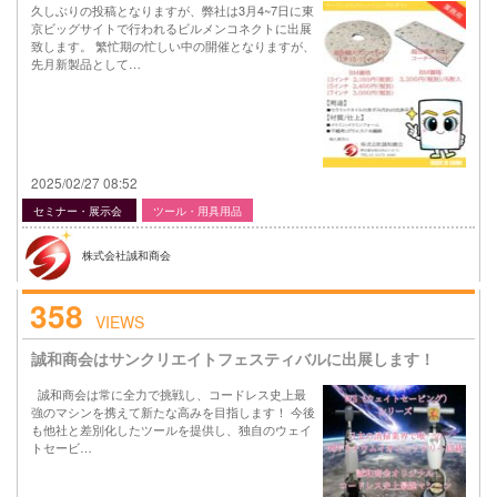
久しぶりの投稿となりますが、弊社は3月4~7日に東
京ビッグサイトで行われるビルメンコネクトに出展
致します。 繁忙期の忙しい中の開催となりますが、
先月新製品として…
2025/02/27 08:52
セミナー・展示会
ツール・用具用品
株式会社誠和商会
358
VIEWS
誠和商会はサンクリエイトフェスティバルに出展します！
誠和商会は常に全力で挑戦し、コードレス史上最
強のマシンを携えて新たな高みを目指します！ 今後
も他社と差別化したツールを提供し、独自のウェイ
トセービ…