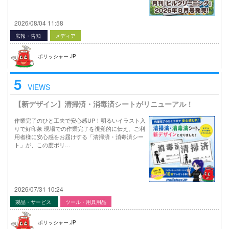
2026/08/04 11:58
広報・告知
メディア
ポリッシャー.JP
5
VIEWS
【新デザイン】清掃済・消毒済シートがリニューアル！
作業完了のひと工夫で安心感UP！明るいイラスト入
りで好印象 現場での作業完了を視覚的に伝え、ご利
用者様に安心感をお届けする「清掃済・消毒済シー
ト」が、この度ポリ…
2026/07/31 10:24
製品・サービス
ツール・用具用品
ポリッシャー.JP