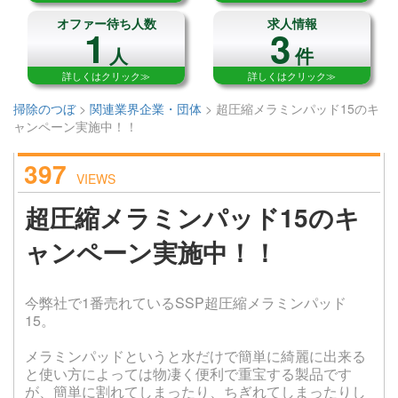
オファー待ち人数
求人情報
1
3
人
件
詳しくはクリック≫
詳しくはクリック≫
掃除のつぼ
>
関連業界企業・団体
>
超圧縮メラミンパッド15のキ
ャンペーン実施中！！
397
VIEWS
超圧縮メラミンパッド15のキ
ャンペーン実施中！！
今弊社で1番売れているSSP超圧縮メラミンパッド
15。
メラミンパッドというと水だけで簡単に綺麗に出来る
と使い方によっては物凄く便利で重宝する製品です
が、簡単に割れてしまったり、ちぎれてしまったりし