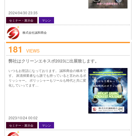
2024/04/30 23:35
セミナー・展示会
マシン
株式会社誠和商会
181
VIEWS
弊社はクリーンエキスポ2023に出展致します。
いつもお世話になっております。 誠和商会の橋本で
す。 床清掃業者なら誰でも持っていると言われるポ
リッシャー。 ポリッシャーもツールも時代と共に変
化していってます…
2023/10/24 00:02
セミナー・展示会
マシン