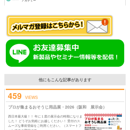
アカデミー
他にもこんな記事があります
459
VIEWS
プロが集まるおそうじ用品展・2026（阪和 展示会）
西日本最大級！！ 年に１度の展示会の時期になりま
した！ どうぞお気軽にお越しください！ 受付のス
ムーズな事前登録をご利用ください。（スマートフ