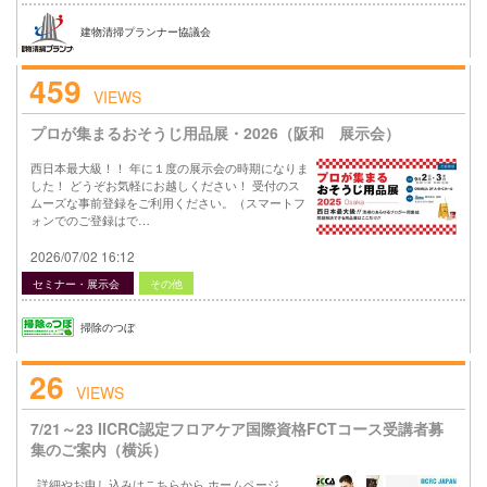
建物清掃プランナー協議会
459
VIEWS
プロが集まるおそうじ用品展・2026（阪和 展示会）
西日本最大級！！ 年に１度の展示会の時期になりま
した！ どうぞお気軽にお越しください！ 受付のス
ムーズな事前登録をご利用ください。（スマートフ
ォンでのご登録はで…
2026/07/02 16:12
セミナー・展示会
その他
掃除のつぼ
26
VIEWS
7/21～23 IICRC認定フロアケア国際資格FCTコース受講者募
集のご案内（横浜）
詳細やお申し込みはこちらから ホームページ