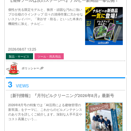
【清掃ツールは次のステージへ】ナルビー新商品一挙公開！
個性が光る限定モデルと、狭所・頑固な汚れに強い
プロ仕様のラインナップ 日々の清掃作業に欠かせな
いスクレイパー。「剥がす・削る」といった本来の
機能性に加え、ナルビ…
2026/08/07 13:25
製品・サービス
ツール・用具用品
ポリッシャー.JP
3
VIEWS
［新刊情報］『月刊ビルクリーニング2026年8月』最新号
2026年8月号の特集では「AI活用による建物管理の
新常識」をテーマに、これからのビルメンテナンス
のあり方を詳しくご紹介します。深刻な人手不足や
コスト高騰という…