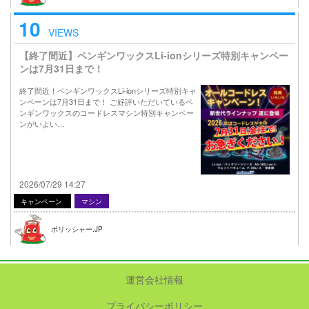
10
VIEWS
【終了間近】ペンギンワックスLi-ionシリーズ特別キャンペー
ンは7月31日まで！
終了間近！ペンギンワックスLi-ionシリーズ特別キャ
ンペーンは7月31日まで！ ご好評いただいているペ
ンギンワックスのコードレスマシン特別キャンペー
ンがいよい…
2026/07/29 14:27
キャンペーン
マシン
ポリッシャー.JP
運営会社情報
プライバシーポリシー