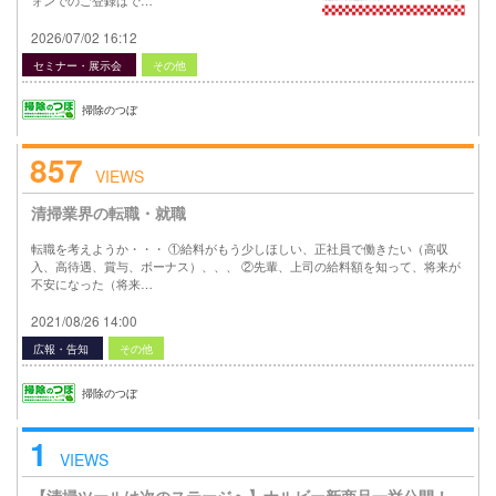
ォンでのご登録はで…
2026/07/02 16:12
セミナー・展示会
その他
掃除のつぼ
857
VIEWS
清掃業界の転職・就職
転職を考えようか・・・ ①給料がもう少しほしい、正社員で働きたい（高収
入、高待遇、賞与、ボーナス）、、、 ②先輩、上司の給料額を知って、将来が
不安になった（将来…
2021/08/26 14:00
広報・告知
その他
掃除のつぼ
1
VIEWS