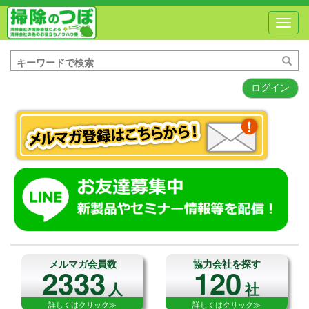
Toggl
navig
ログイン
メルマガ会員数
協力会社を探す
2333
120
人
社
詳しくはクリック≫
詳しくはクリック≫