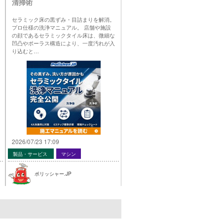
清掃術
セラミック床の黒ずみ・目詰まりを解消。
プロ仕様の洗浄マニュアル。 店舗や施設
の顔であるセラミックタイル床は、微細な
凹凸やポーラス構造により、一度汚れが入
り込むと…
2026/07/23 17:09
製品・サービス
マシン
ポリッシャー.JP