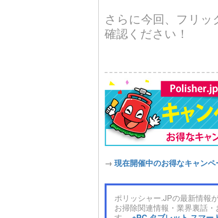
さらに今回、フリッ
確認ください！
→
現在開催中のお得なキャンペ
ポリッシャー.JPの最新情報が
お掃除関連情報・業界裏話・
す。
※PC,タブレット,ス