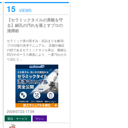
15
VIEWS
【セラミックタイルの美観を守
る】細孔の汚れを落とすプロの
清掃術
セラミック床の黒ずみ・目詰まりを解消。
プロ仕様の洗浄マニュアル。 店舗や施設
の顔であるセラミックタイル床は、微細な
凹凸やポーラス構造により、一度汚れが入
り込むと…
2026/07/23 17:09
製品・サービス
マシン