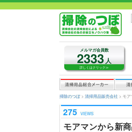
メルマガ会員数
2333
人
詳しくはクリック≫
掃除のつぼ
>
清掃用品販売会社
>
モア
275
VIEWS
モアマンから新商