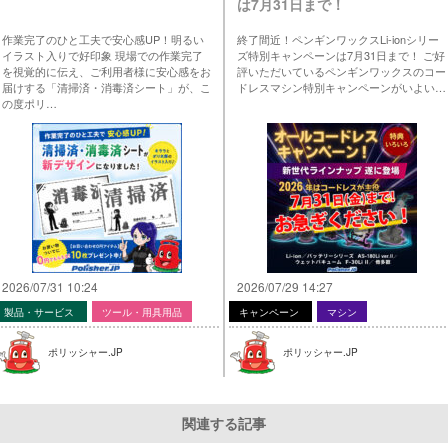
は7月31日まで！
作業完了のひと工夫で安心感UP！明るい
終了間近！ペンギンワックスLi-ionシリー
イラスト入りで好印象 現場での作業完了
ズ特別キャンペーンは7月31日まで！ ご好
を視覚的に伝え、ご利用者様に安心感をお
評いただいているペンギンワックスのコー
届けする「清掃済・消毒済シート」が、こ
ドレスマシン特別キャンペーンがいよい…
の度ポリ…
2026/07/31 10:24
2026/07/29 14:27
製品・サービス
ツール・用具用品
キャンペーン
マシン
ポリッシャー.JP
ポリッシャー.JP
関連する記事