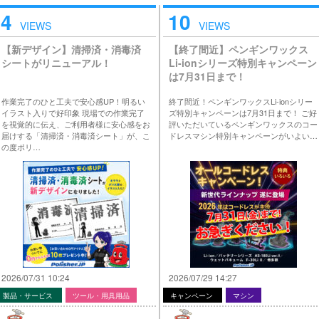
4
10
VIEWS
VIEWS
【新デザイン】清掃済・消毒済
【終了間近】ペンギンワックス
シートがリニューアル！
Li-ionシリーズ特別キャンペーン
は7月31日まで！
作業完了のひと工夫で安心感UP！明るい
終了間近！ペンギンワックスLi-ionシリー
イラスト入りで好印象 現場での作業完了
ズ特別キャンペーンは7月31日まで！ ご好
を視覚的に伝え、ご利用者様に安心感をお
評いただいているペンギンワックスのコー
届けする「清掃済・消毒済シート」が、こ
ドレスマシン特別キャンペーンがいよい…
の度ポリ…
2026/07/31 10:24
2026/07/29 14:27
製品・サービス
ツール・用具用品
キャンペーン
マシン